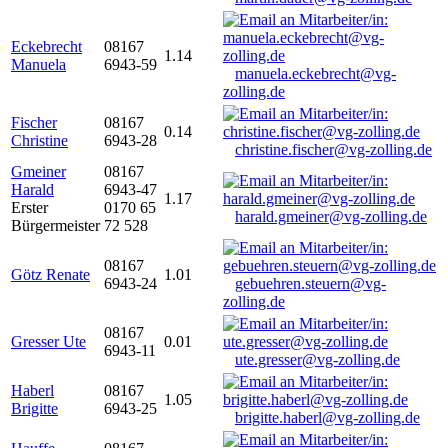
Eckebrecht
08167
1.14
Manuela
6943-59
manuela.eckebrecht@vg-
zolling.de
Fischer
08167
0.14
Christine
6943-28
christine.fischer@vg-zolling.de
Gmeiner
08167
Harald
6943-47
1.17
Erster
0170 65
harald.gmeiner@vg-zolling.de
Bürgermeister
72 528
08167
Götz Renate
1.01
6943-24
gebuehren.steuern@vg-
zolling.de
08167
Gresser Ute
0.01
6943-11
ute.gresser@vg-zolling.de
Haberl
08167
1.05
Brigitte
6943-25
brigitte.haberl@vg-zolling.de