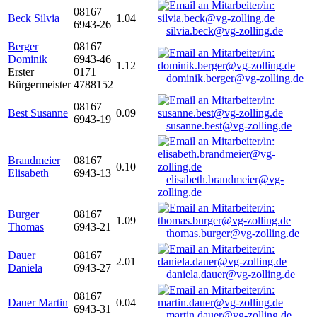
08167
Beck Silvia
1.04
6943-26
silvia.beck@vg-zolling.de
Berger
08167
Dominik
6943-46
1.12
Erster
0171
dominik.berger@vg-zolling.de
Bürgermeister
4788152
08167
Best Susanne
0.09
6943-19
susanne.best@vg-zolling.de
Brandmeier
08167
0.10
Elisabeth
6943-13
elisabeth.brandmeier@vg-
zolling.de
Burger
08167
1.09
Thomas
6943-21
thomas.burger@vg-zolling.de
Dauer
08167
2.01
Daniela
6943-27
daniela.dauer@vg-zolling.de
08167
Dauer Martin
0.04
6943-31
martin.dauer@vg-zolling.de