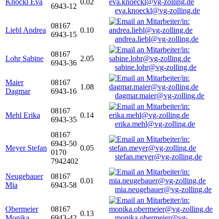
Knöckl Eva
0.02
6943-12
eva.knoeckl@vg-zolling.de
08167
Liebl Andrea
0.10
6943-15
andrea.liebl@vg-zolling.de
08167
Lohr Sabine
2.05
6943-36
sabine.lohr@vg-zolling.de
Maier
08167
1.08
Dagmar
6943-16
dagmar.maier@vg-zolling.de
08167
Mehl Erika
0.14
6943-35
erika.mehl@vg-zolling.de
08167
6943-50
Meyer Stefan
0.05
0170
stefan.meyer@vg-zolling.de
7942402
Neugebauer
08167
0.01
Mia
6943-58
mia.neugebauer@vg-zolling.de
Obermeier
08167
0.13
Monika
6943-42
monika.obermeier@vg-