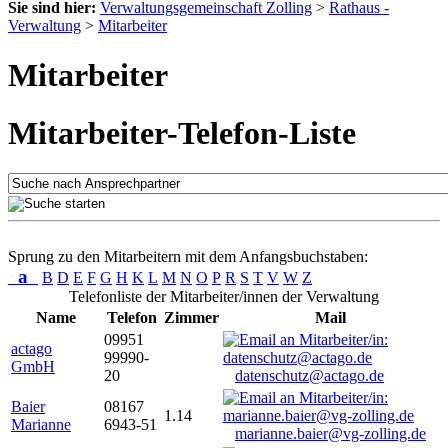
Sie sind hier:
Verwaltungsgemeinschaft Zolling
>
Rathaus -
Verwaltung
>
Mitarbeiter
Mitarbeiter
Mitarbeiter-Telefon-Liste
Sprung zu den Mitarbeitern mit dem Anfangsbuchstaben:
a
B
D
E
F
G
H
K
L
M
N
O
P
R
S
T
V
W
Z
Telefonliste der Mitarbeiter/innen der Verwaltung
Name
Telefon
Zimmer
Mail
09951
actago
99990-
GmbH
20
datenschutz@actago.de
Baier
08167
1.14
Marianne
6943-51
marianne.baier@vg-zolling.de