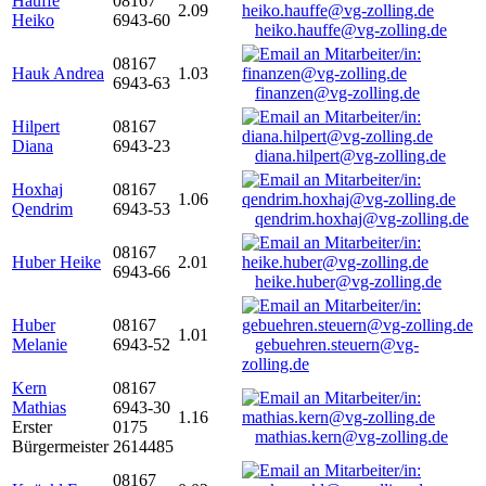
Hauffe
08167
2.09
Heiko
6943-60
heiko.hauffe@vg-zolling.de
08167
Hauk Andrea
1.03
6943-63
finanzen@vg-zolling.de
Hilpert
08167
Diana
6943-23
diana.hilpert@vg-zolling.de
Hoxhaj
08167
1.06
Qendrim
6943-53
qendrim.hoxhaj@vg-zolling.de
08167
Huber Heike
2.01
6943-66
heike.huber@vg-zolling.de
Huber
08167
1.01
Melanie
6943-52
gebuehren.steuern@vg-
zolling.de
Kern
08167
Mathias
6943-30
1.16
Erster
0175
mathias.kern@vg-zolling.de
Bürgermeister
2614485
08167