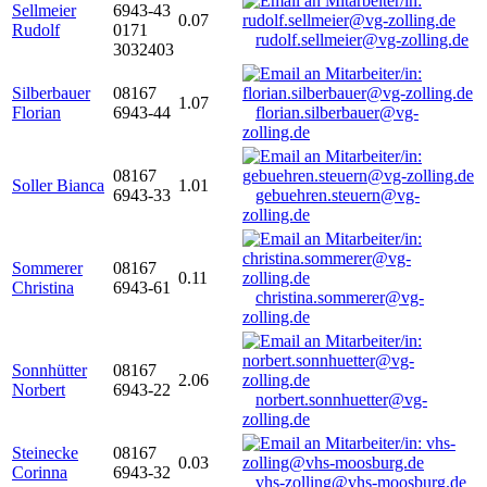
Sellmeier
6943-43
0.07
Rudolf
0171
rudolf.sellmeier@vg-zolling.de
3032403
Silberbauer
08167
1.07
Florian
6943-44
florian.silberbauer@vg-
zolling.de
08167
Soller Bianca
1.01
6943-33
gebuehren.steuern@vg-
zolling.de
Sommerer
08167
0.11
Christina
6943-61
christina.sommerer@vg-
zolling.de
Sonnhütter
08167
2.06
Norbert
6943-22
norbert.sonnhuetter@vg-
zolling.de
Steinecke
08167
0.03
Corinna
6943-32
vhs-zolling@vhs-moosburg.de