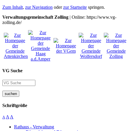
Zum Inhalt
,
zur Navigation
oder
zur Startseite
springen.
Verwaltungsgemeinschaft Zolling
| Online: https://www.vg-
zolling.de/
VG Suche
suchen
Schriftgröße
A
A
A
Rathaus - Verwaltung