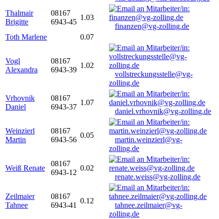
Thalmair
08167
1.03
Brigitte
6943-45
finanzen@vg-zolling.de
Toth Marlene
0.07
Vogl
08167
1.02
Alexandra
6943-39
vollstreckungsstelle@vg-
zolling.de
Vrhovnik
08167
1.07
Daniel
6943-37
daniel.vrhovnik@vg-zolling.de
Weinzierl
08167
0.05
Martin
6943-56
martin.weinzierl@vg-
zolling.de
08167
Weiß Renate
0.02
6943-12
renate.weiss@vg-zolling.de
Zeilmaier
08167
0.12
Tahnee
6943-41
tahnee.zeilmaier@vg-
zolling.de