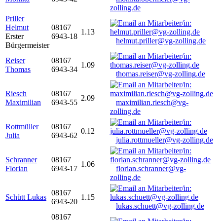
zolling.de
Priller
Helmut
08167
1.13
Erster
6943-18
helmut.priller@vg-zolling.de
Bürgermeister
Reiser
08167
1.09
Thomas
6943-34
thomas.reiser@vg-zolling.de
Riesch
08167
2.09
Maximilian
6943-55
maximilian.riesch@vg-
zolling.de
Rottmüller
08167
0.12
Julia
6943-62
julia.rottmueller@vg-zolling.de
Schranner
08167
1.06
Florian
6943-17
florian.schranner@vg-
zolling.de
08167
Schütt Lukas
1.15
6943-20
lukas.schuett@vg-zolling.de
08167