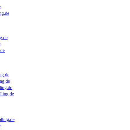
e
ng.de
g.de
e
.de
ng.de
ng.de
ling.de
lling.de
lling.de
e