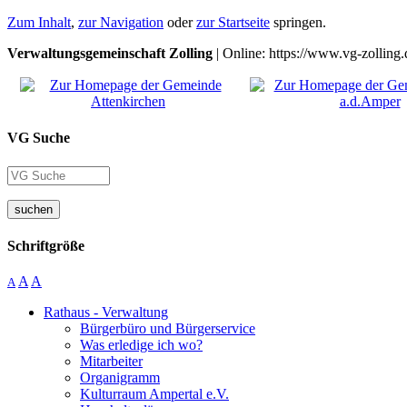
Zum Inhalt
,
zur Navigation
oder
zur Startseite
springen.
Verwaltungsgemeinschaft Zolling
| Online: https://www.vg-zolling.
VG Suche
suchen
Schriftgröße
A
A
A
Rathaus - Verwaltung
Bürgerbüro und Bürgerservice
Was erledige ich wo?
Mitarbeiter
Organigramm
Kulturraum Ampertal e.V.