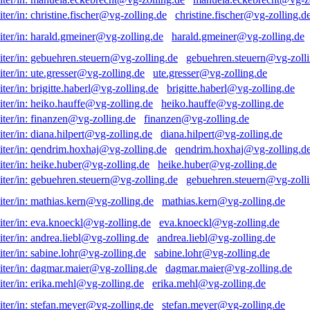
christine.fischer@vg-zolling.d
harald.gmeiner@vg-zolling.de
gebuehren.steuern@vg-zolli
ute.gresser@vg-zolling.de
brigitte.haberl@vg-zolling.de
heiko.hauffe@vg-zolling.de
finanzen@vg-zolling.de
diana.hilpert@vg-zolling.de
qendrim.hoxhaj@vg-zolling.d
heike.huber@vg-zolling.de
gebuehren.steuern@vg-zolli
mathias.kern@vg-zolling.de
eva.knoeckl@vg-zolling.de
andrea.liebl@vg-zolling.de
sabine.lohr@vg-zolling.de
dagmar.maier@vg-zolling.de
erika.mehl@vg-zolling.de
stefan.meyer@vg-zolling.de