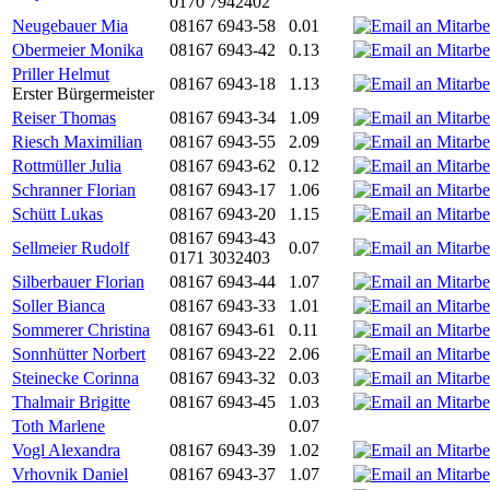
0170 7942402
Neugebauer Mia
08167 6943-58
0.01
Obermeier Monika
08167 6943-42
0.13
Priller Helmut
08167 6943-18
1.13
Erster Bürgermeister
Reiser Thomas
08167 6943-34
1.09
Riesch Maximilian
08167 6943-55
2.09
Rottmüller Julia
08167 6943-62
0.12
Schranner Florian
08167 6943-17
1.06
Schütt Lukas
08167 6943-20
1.15
08167 6943-43
Sellmeier Rudolf
0.07
0171 3032403
Silberbauer Florian
08167 6943-44
1.07
Soller Bianca
08167 6943-33
1.01
Sommerer Christina
08167 6943-61
0.11
Sonnhütter Norbert
08167 6943-22
2.06
Steinecke Corinna
08167 6943-32
0.03
Thalmair Brigitte
08167 6943-45
1.03
Toth Marlene
0.07
Vogl Alexandra
08167 6943-39
1.02
Vrhovnik Daniel
08167 6943-37
1.07