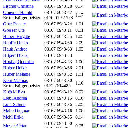
Fischer Christine
08167 6943-28
0.14
Gmeiner Harald
08167 6943-47
1.17
Erster Bürgermeister
0170 65 72 528
Götz Renate
08167 6943-24
1.01
Gresser Ute
08167 6943-11
0.01
Haberl Brigitte
08167 6943-25
1.05
Hauffe Heiko
08167 6943-60
2.09
Hauk Andrea
08167 6943-63
1.03
Hilpert Diana
08167 6943-23
Hoxhaj Qendrim
08167 6943-53
1.06
Huber Heike
08167 6943-66
2.01
Huber Melanie
08167 6943-52
1.01
Kern Mathias
08167 6943-30
1.16
Erster Bürgermeister
0175 2614485
Knöckl Eva
08167 6943-12
0.02
Liebl Andrea
08167 6943-15
0.10
Lohr Sabine
08167 6943-36
2.05
Maier Dagmar
08167 6943-16
1.08
Mehl Erika
08167 6943-35
0.14
08167 6943-50
Meyer Stefan
0.05