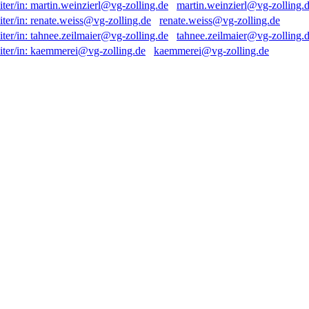
martin.weinzierl@vg-zolling.
renate.weiss@vg-zolling.de
tahnee.zeilmaier@vg-zolling.
kaemmerei@vg-zolling.de