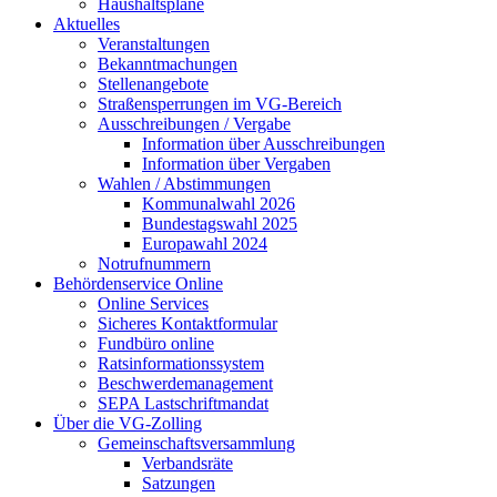
Haushaltspläne
Aktuelles
Veranstaltungen
Bekanntmachungen
Stellenangebote
Straßensperrungen im VG-Bereich
Ausschreibungen / Vergabe
Information über Ausschreibungen
Information über Vergaben
Wahlen / Abstimmungen
Kommunalwahl 2026
Bundestagswahl 2025
Europawahl 2024
Notrufnummern
Behördenservice Online
Online Services
Sicheres Kontaktformular
Fundbüro online
Ratsinformationssystem
Beschwerdemanagement
SEPA Lastschriftmandat
Über die VG-Zolling
Gemeinschaftsversammlung
Verbandsräte
Satzungen