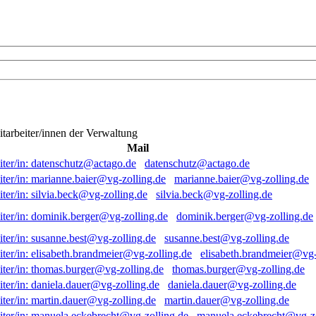
itarbeiter/innen der Verwaltung
Mail
datenschutz@actago.de
marianne.baier@vg-zolling.de
silvia.beck@vg-zolling.de
dominik.berger@vg-zolling.de
susanne.best@vg-zolling.de
elisabeth.brandmeier@vg-
thomas.burger@vg-zolling.de
daniela.dauer@vg-zolling.de
martin.dauer@vg-zolling.de
manuela.eckebrecht@vg-zo