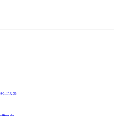
zolling.de
lling.de