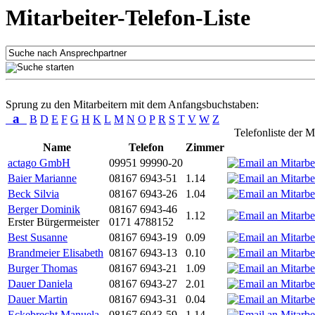
Mitarbeiter-Telefon-Liste
Sprung zu den Mitarbeitern mit dem Anfangsbuchstaben:
a
B
D
E
F
G
H
K
L
M
N
O
P
R
S
T
V
W
Z
Telefonliste der M
Name
Telefon
Zimmer
actago GmbH
09951 99990-20
Baier Marianne
08167 6943-51
1.14
Beck Silvia
08167 6943-26
1.04
Berger Dominik
08167 6943-46
1.12
Erster Bürgermeister
0171 4788152
Best Susanne
08167 6943-19
0.09
Brandmeier Elisabeth
08167 6943-13
0.10
Burger Thomas
08167 6943-21
1.09
Dauer Daniela
08167 6943-27
2.01
Dauer Martin
08167 6943-31
0.04
Eckebrecht Manuela
08167 6943-59
1.14