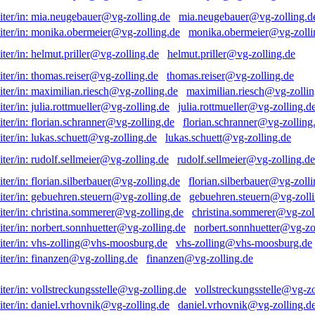
mia.neugebauer@vg-zolling.d
monika.obermeier@vg-zolli
helmut.priller@vg-zolling.de
thomas.reiser@vg-zolling.de
maximilian.riesch@vg-zollin
julia.rottmueller@vg-zolling.d
florian.schranner@vg-zolling
lukas.schuett@vg-zolling.de
rudolf.sellmeier@vg-zolling.de
florian.silberbauer@vg-zolli
gebuehren.steuern@vg-zolli
christina.sommerer@vg-zol
norbert.sonnhuetter@vg-zo
vhs-zolling@vhs-moosburg.de
finanzen@vg-zolling.de
vollstreckungsstelle@vg-zo
daniel.vrhovnik@vg-zolling.d