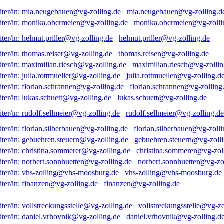
mia.neugebauer@vg-zolling.d
monika.obermeier@vg-zolli
helmut.priller@vg-zolling.de
thomas.reiser@vg-zolling.de
maximilian.riesch@vg-zollin
julia.rottmueller@vg-zolling.d
florian.schranner@vg-zolling
lukas.schuett@vg-zolling.de
rudolf.sellmeier@vg-zolling.de
florian.silberbauer@vg-zolli
gebuehren.steuern@vg-zolli
christina.sommerer@vg-zol
norbert.sonnhuetter@vg-zo
vhs-zolling@vhs-moosburg.de
finanzen@vg-zolling.de
vollstreckungsstelle@vg-zo
daniel.vrhovnik@vg-zolling.d