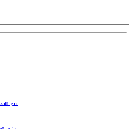
zolling.de
lling.de