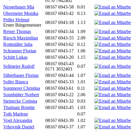
0170 7942402
Neugebauer Mia
08167 6943-58
0.01
Obermeier Monika
08167 6943-42
0.13
Priller Helmut
08167 6943-18
1.13
Erster Bürgermeister
Reiser Thomas
08167 6943-34
1.09
Riesch Maximilian
08167 6943-55
2.09
Rottmüller Julia
08167 6943-62
0.12
Schranner Florian
08167 6943-17
1.06
Schütt Lukas
08167 6943-20
1.15
08167 6943-43
Sellmeier Rudolf
0.07
0171 3032403
Silberbauer Florian
08167 6943-44
1.07
Soller Bianca
08167 6943-33
1.01
Sommerer Christina
08167 6943-61
0.11
Sonnhütter Norbert
08167 6943-22
2.06
Steinecke Corinna
08167 6943-32
0.03
Thalmair Brigitte
08167 6943-45
1.03
Toth Marlene
0.07
Vogl Alexandra
08167 6943-39
1.02
Vrhovnik Daniel
08167 6943-37
1.07