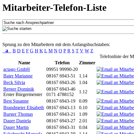
Mitarbeiter-Telefon-Liste
Sprung zu den Mitarbeitern mit dem Anfangsbuchstaben:
a
B
D
E
F
G
H
K
L
M
N
O
P
R
S
T
V
W
Z
Telefonliste der M
Name
Telefon
Zimmer
actago GmbH
09951 99990-20
Baier Marianne
08167 6943-51
1.14
Beck Silvia
08167 6943-26
1.04
Berger Dominik
08167 6943-46
1.12
Erster Bürgermeister
0171 4788152
Best Susanne
08167 6943-19
0.09
Brandmeier Elisabeth
08167 6943-13
0.10
Burger Thomas
08167 6943-21
1.09
Dauer Daniela
08167 6943-27
2.01
Dauer Martin
08167 6943-31
0.04
Eckebrecht Manuela
08167 6943-59
1.14