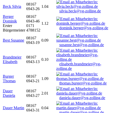
08167
Beck Silvia
1.04
6943-26
silvia.beck@vg-zolling.de
Berger
08167
Dominik
6943-46
1.12
Erster
0171
dominik.berger@vg-zolling.de
Bürgermeister
4788152
08167
Best Susanne
0.09
6943-19
susanne.best@vg-zolling.de
Brandmeier
08167
0.10
Elisabeth
6943-13
elisabeth.brandmeier@vg-
zolling.de
Burger
08167
1.09
Thomas
6943-21
thomas.burger@vg-zolling.de
Dauer
08167
2.01
Daniela
6943-27
daniela.dauer@vg-zolling.de
08167
Dauer Martin
0.04
6943-31
martin.dauer@vg-zolling.de