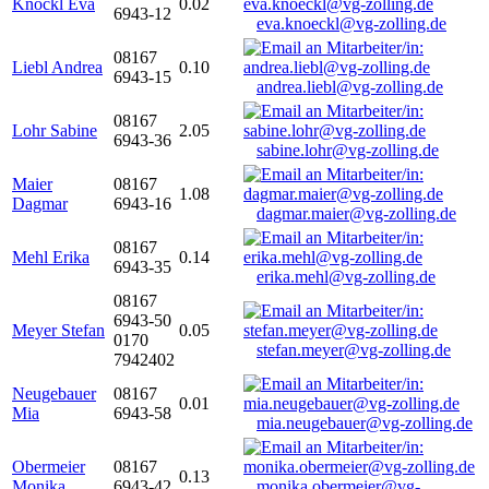
Knöckl Eva
0.02
6943-12
eva.knoeckl@vg-zolling.de
08167
Liebl Andrea
0.10
6943-15
andrea.liebl@vg-zolling.de
08167
Lohr Sabine
2.05
6943-36
sabine.lohr@vg-zolling.de
Maier
08167
1.08
Dagmar
6943-16
dagmar.maier@vg-zolling.de
08167
Mehl Erika
0.14
6943-35
erika.mehl@vg-zolling.de
08167
6943-50
Meyer Stefan
0.05
0170
stefan.meyer@vg-zolling.de
7942402
Neugebauer
08167
0.01
Mia
6943-58
mia.neugebauer@vg-zolling.de
Obermeier
08167
0.13
Monika
6943-42
monika.obermeier@vg-