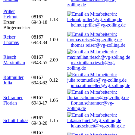
zolling.de
Priller
Helmut
08167
1.13
Erster
6943-18
helmut.priller@vg-zolling.de
Bürgermeister
Reiser
08167
1.09
Thomas
6943-34
thomas.reiser@vg-zolling.de
Riesch
08167
2.09
Maximilian
6943-55
maximilian.riesch@vg-
zolling.de
Rottmüller
08167
0.12
Julia
6943-62
julia.rottmueller@vg-zolling.de
Schranner
08167
1.06
Florian
6943-17
florian.schranner@vg-
zolling.de
08167
Schütt Lukas
1.15
6943-20
lukas.schuett@vg-zolling.de
08167