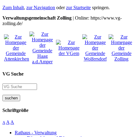
Zum Inhalt
,
zur Navigation
oder
zur Startseite
springen.
Verwaltungsgemeinschaft Zolling
| Online: https://www.vg-
zolling.de/
VG Suche
suchen
Schriftgröße
A
A
A
Rathaus - Verwaltung