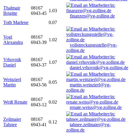
Thalmair
08167
1.03
Brigitte
6943-45
finanzen@vg-zolling.de
Toth Marlene
0.07
Vogl
08167
1.02
Alexandra
6943-39
vollstreckungsstelle@vg-
zolling.de
Vrhovnik
08167
1.07
Daniel
6943-37
daniel.vrhovnik@vg-zolling.de
Weinzierl
08167
0.05
Martin
6943-56
martin.weinzierl@vg-
zolling.de
08167
Weiß Renate
0.02
6943-12
renate.weiss@vg-zolling.de
Zeilmaier
08167
0.12
Tahnee
6943-41
tahnee.zeilmaier@vg-
zolling.de