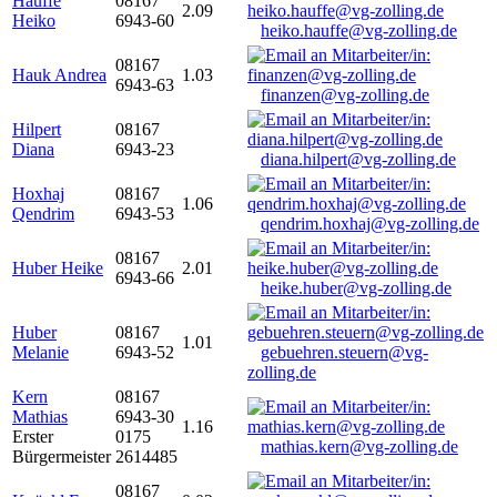
Hauffe
08167
2.09
Heiko
6943-60
heiko.hauffe@vg-zolling.de
08167
Hauk Andrea
1.03
6943-63
finanzen@vg-zolling.de
Hilpert
08167
Diana
6943-23
diana.hilpert@vg-zolling.de
Hoxhaj
08167
1.06
Qendrim
6943-53
qendrim.hoxhaj@vg-zolling.de
08167
Huber Heike
2.01
6943-66
heike.huber@vg-zolling.de
Huber
08167
1.01
Melanie
6943-52
gebuehren.steuern@vg-
zolling.de
Kern
08167
Mathias
6943-30
1.16
Erster
0175
mathias.kern@vg-zolling.de
Bürgermeister
2614485
08167