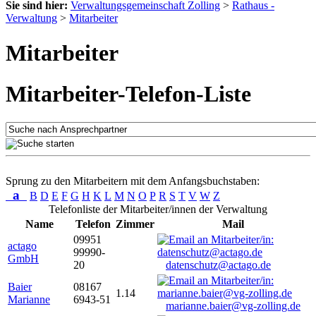
Sie sind hier:
Verwaltungsgemeinschaft Zolling
>
Rathaus -
Verwaltung
>
Mitarbeiter
Mitarbeiter
Mitarbeiter-Telefon-Liste
Sprung zu den Mitarbeitern mit dem Anfangsbuchstaben:
a
B
D
E
F
G
H
K
L
M
N
O
P
R
S
T
V
W
Z
Telefonliste der Mitarbeiter/innen der Verwaltung
Name
Telefon
Zimmer
Mail
09951
actago
99990-
GmbH
20
datenschutz@actago.de
Baier
08167
1.14
Marianne
6943-51
marianne.baier@vg-zolling.de