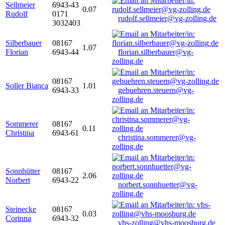
Sellmeier
6943-43
0.07
Rudolf
0171
rudolf.sellmeier@vg-zolling.de
3032403
Silberbauer
08167
1.07
Florian
6943-44
florian.silberbauer@vg-
zolling.de
08167
Soller Bianca
1.01
6943-33
gebuehren.steuern@vg-
zolling.de
Sommerer
08167
0.11
Christina
6943-61
christina.sommerer@vg-
zolling.de
Sonnhütter
08167
2.06
Norbert
6943-22
norbert.sonnhuetter@vg-
zolling.de
Steinecke
08167
0.03
Corinna
6943-32
vhs-zolling@vhs-moosburg.de