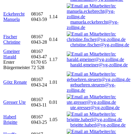
Eckebrecht
08167
1.14
Manuela
6943-59
manuela.eckebrecht@vg-
zolling.de
Fischer
08167
0.14
Christine
6943-28
christine.fischer@vg-zolling.de
Gmeiner
08167
Harald
6943-47
1.17
Erster
0170 65
harald.gmeiner@vg-zolling.de
Bürgermeister
72 528
08167
Götz Renate
1.01
6943-24
gebuehren.steuern@vg-
zolling.de
08167
Gresser Ute
0.01
6943-11
ute.gresser@vg-zolling.de
Haberl
08167
1.05
Brigitte
6943-25
brigitte.haberl@vg-zolling.de