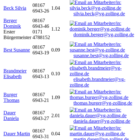
08167
Beck Silvia
1.04
6943-26
silvia.beck@vg-zolling.de
Berger
08167
Dominik
6943-46
1.12
Erster
0171
dominik.berger@vg-zolling.de
Bürgermeister
4788152
08167
Best Susanne
0.09
6943-19
susanne.best@vg-zolling.de
Brandmeier
08167
0.10
Elisabeth
6943-13
elisabeth.brandmeier@vg-
zolling.de
Burger
08167
1.09
Thomas
6943-21
thomas.burger@vg-zolling.de
Dauer
08167
2.01
Daniela
6943-27
daniela.dauer@vg-zolling.de
08167
Dauer Martin
0.04
6943-31
martin.dauer@vg-zolling.de