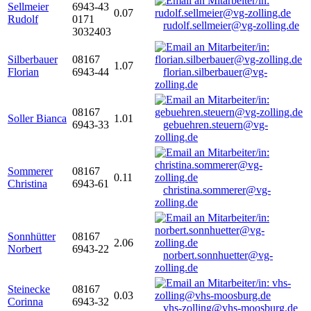
Sellmeier
6943-43
0.07
Rudolf
0171
rudolf.sellmeier@vg-zolling.de
3032403
Silberbauer
08167
1.07
Florian
6943-44
florian.silberbauer@vg-
zolling.de
08167
Soller Bianca
1.01
6943-33
gebuehren.steuern@vg-
zolling.de
Sommerer
08167
0.11
Christina
6943-61
christina.sommerer@vg-
zolling.de
Sonnhütter
08167
2.06
Norbert
6943-22
norbert.sonnhuetter@vg-
zolling.de
Steinecke
08167
0.03
Corinna
6943-32
vhs-zolling@vhs-moosburg.de