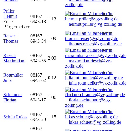
zolling.de
Priller
Helmut
08167
1.13
Erster
6943-18
helmut.priller@vg-zolling.de
Bürgermeister
Reiser
08167
1.09
Thomas
6943-34
thomas.reiser@vg-zolling.de
Riesch
08167
2.09
Maximilian
6943-55
maximilian.riesch@vg-
zolling.de
Rottmüller
08167
0.12
Julia
6943-62
julia.rottmueller@vg-zolling.de
Schranner
08167
1.06
Florian
6943-17
florian.schranner@vg-
zolling.de
08167
Schütt Lukas
1.15
6943-20
lukas.schuett@vg-zolling.de
08167