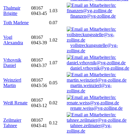
Thalmair
08167
1.03
Brigitte
6943-45
finanzen@vg-zolling.de
Toth Marlene
0.07
Vogl
08167
1.02
Alexandra
6943-39
vollstreckungsstelle@vg-
zolling.de
Vrhovnik
08167
1.07
Daniel
6943-37
daniel.vrhovnik@vg-zolling.de
Weinzierl
08167
0.05
Martin
6943-56
martin.weinzierl@vg-
zolling.de
08167
Weiß Renate
0.02
6943-12
renate.weiss@vg-zolling.de
Zeilmaier
08167
0.12
Tahnee
6943-41
tahnee.zeilmaier@vg-
zolling.de