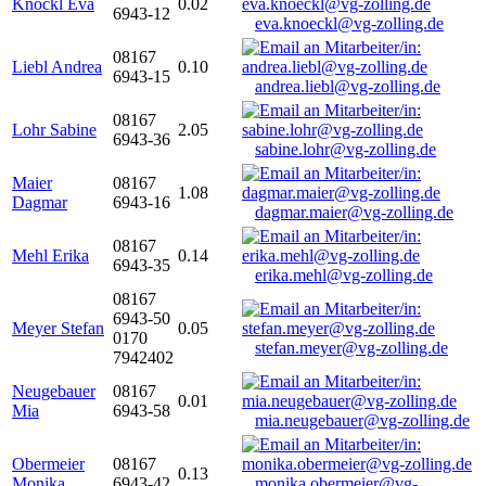
Knöckl Eva
0.02
6943-12
eva.knoeckl@vg-zolling.de
08167
Liebl Andrea
0.10
6943-15
andrea.liebl@vg-zolling.de
08167
Lohr Sabine
2.05
6943-36
sabine.lohr@vg-zolling.de
Maier
08167
1.08
Dagmar
6943-16
dagmar.maier@vg-zolling.de
08167
Mehl Erika
0.14
6943-35
erika.mehl@vg-zolling.de
08167
6943-50
Meyer Stefan
0.05
0170
stefan.meyer@vg-zolling.de
7942402
Neugebauer
08167
0.01
Mia
6943-58
mia.neugebauer@vg-zolling.de
Obermeier
08167
0.13
Monika
6943-42
monika.obermeier@vg-