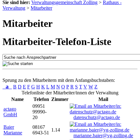
Sie sind hier:
Verwaltungsgemeinschaft Zolling
>
Rathaus -
Verwaltung
>
Mitarbeiter
Mitarbeiter
Mitarbeiter-Telefon-Liste
Sprung zu den Mitarbeitern mit dem Anfangsbuchstaben:
a
B
D
E
F
G
H
K
L
M
N
O
P
R
S
T
V
W
Z
Telefonliste der Mitarbeiter/innen der Verwaltung
Name
Telefon
Zimmer
Mail
09951
actago
99990-
GmbH
20
datenschutz@actago.de
Baier
08167
1.14
Marianne
6943-51
marianne.baier@vg-zolling.de