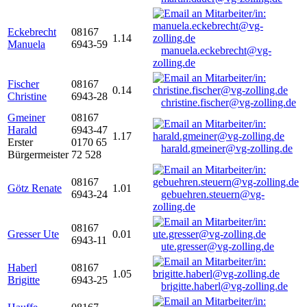
Eckebrecht
08167
1.14
Manuela
6943-59
manuela.eckebrecht@vg-
zolling.de
Fischer
08167
0.14
Christine
6943-28
christine.fischer@vg-zolling.de
Gmeiner
08167
Harald
6943-47
1.17
Erster
0170 65
harald.gmeiner@vg-zolling.de
Bürgermeister
72 528
08167
Götz Renate
1.01
6943-24
gebuehren.steuern@vg-
zolling.de
08167
Gresser Ute
0.01
6943-11
ute.gresser@vg-zolling.de
Haberl
08167
1.05
Brigitte
6943-25
brigitte.haberl@vg-zolling.de