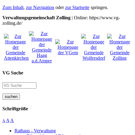
Zum Inhalt
,
zur Navigation
oder
zur Startseite
springen.
Verwaltungsgemeinschaft Zolling
| Online: https://www.vg-
zolling.de/
VG Suche
suchen
Schriftgröße
A
A
A
Rathaus - Verwaltung