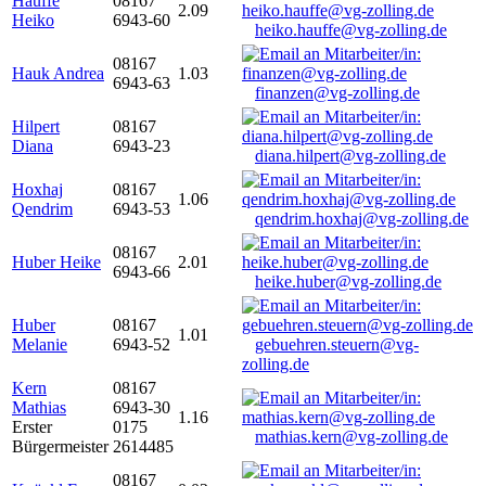
Hauffe
08167
2.09
Heiko
6943-60
heiko.hauffe@vg-zolling.de
08167
Hauk Andrea
1.03
6943-63
finanzen@vg-zolling.de
Hilpert
08167
Diana
6943-23
diana.hilpert@vg-zolling.de
Hoxhaj
08167
1.06
Qendrim
6943-53
qendrim.hoxhaj@vg-zolling.de
08167
Huber Heike
2.01
6943-66
heike.huber@vg-zolling.de
Huber
08167
1.01
Melanie
6943-52
gebuehren.steuern@vg-
zolling.de
Kern
08167
Mathias
6943-30
1.16
Erster
0175
mathias.kern@vg-zolling.de
Bürgermeister
2614485
08167