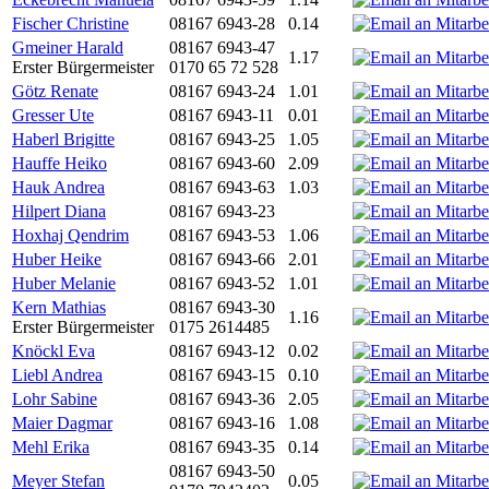
Fischer Christine
08167 6943-28
0.14
Gmeiner Harald
08167 6943-47
1.17
Erster Bürgermeister
0170 65 72 528
Götz Renate
08167 6943-24
1.01
Gresser Ute
08167 6943-11
0.01
Haberl Brigitte
08167 6943-25
1.05
Hauffe Heiko
08167 6943-60
2.09
Hauk Andrea
08167 6943-63
1.03
Hilpert Diana
08167 6943-23
Hoxhaj Qendrim
08167 6943-53
1.06
Huber Heike
08167 6943-66
2.01
Huber Melanie
08167 6943-52
1.01
Kern Mathias
08167 6943-30
1.16
Erster Bürgermeister
0175 2614485
Knöckl Eva
08167 6943-12
0.02
Liebl Andrea
08167 6943-15
0.10
Lohr Sabine
08167 6943-36
2.05
Maier Dagmar
08167 6943-16
1.08
Mehl Erika
08167 6943-35
0.14
08167 6943-50
Meyer Stefan
0.05