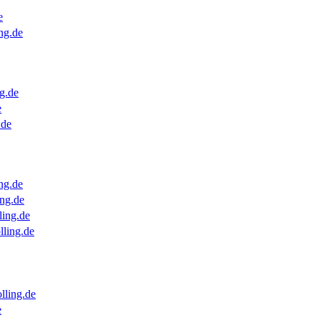
e
ng.de
g.de
e
.de
ng.de
ng.de
ling.de
lling.de
lling.de
e