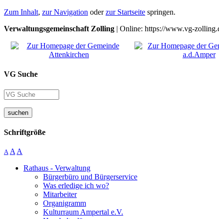
Zum Inhalt
,
zur Navigation
oder
zur Startseite
springen.
Verwaltungsgemeinschaft Zolling
| Online: https://www.vg-zolling.
VG Suche
suchen
Schriftgröße
A
A
A
Rathaus - Verwaltung
Bürgerbüro und Bürgerservice
Was erledige ich wo?
Mitarbeiter
Organigramm
Kulturraum Ampertal e.V.