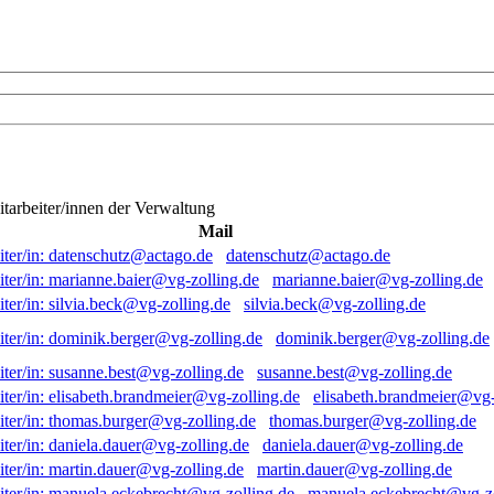
itarbeiter/innen der Verwaltung
Mail
datenschutz@actago.de
marianne.baier@vg-zolling.de
silvia.beck@vg-zolling.de
dominik.berger@vg-zolling.de
susanne.best@vg-zolling.de
elisabeth.brandmeier@vg-
thomas.burger@vg-zolling.de
daniela.dauer@vg-zolling.de
martin.dauer@vg-zolling.de
manuela.eckebrecht@vg-zo