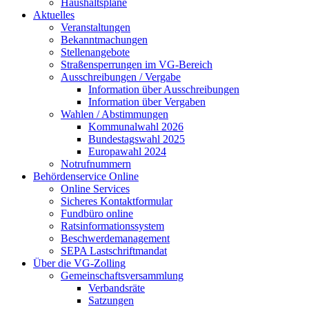
Haushaltspläne
Aktuelles
Veranstaltungen
Bekanntmachungen
Stellenangebote
Straßensperrungen im VG-Bereich
Ausschreibungen / Vergabe
Information über Ausschreibungen
Information über Vergaben
Wahlen / Abstimmungen
Kommunalwahl 2026
Bundestagswahl 2025
Europawahl 2024
Notrufnummern
Behördenservice Online
Online Services
Sicheres Kontaktformular
Fundbüro online
Ratsinformationssystem
Beschwerdemanagement
SEPA Lastschriftmandat
Über die VG-Zolling
Gemeinschaftsversammlung
Verbandsräte
Satzungen