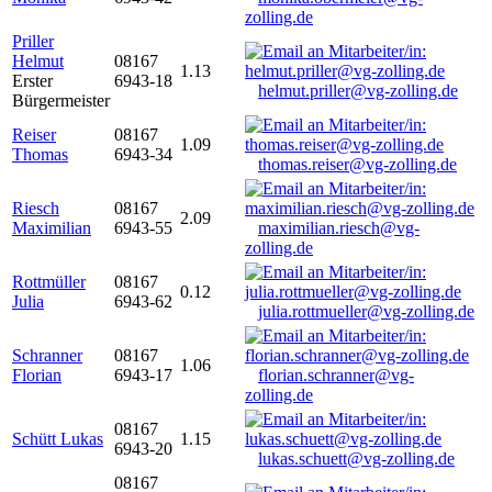
zolling.de
Priller
Helmut
08167
1.13
Erster
6943-18
helmut.priller@vg-zolling.de
Bürgermeister
Reiser
08167
1.09
Thomas
6943-34
thomas.reiser@vg-zolling.de
Riesch
08167
2.09
Maximilian
6943-55
maximilian.riesch@vg-
zolling.de
Rottmüller
08167
0.12
Julia
6943-62
julia.rottmueller@vg-zolling.de
Schranner
08167
1.06
Florian
6943-17
florian.schranner@vg-
zolling.de
08167
Schütt Lukas
1.15
6943-20
lukas.schuett@vg-zolling.de
08167