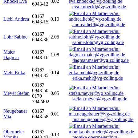
Knöckl Eva
0.02
6943-12
eva.knoeckl@vg-zolling.de
08167
Liebl Andrea
0.10
6943-15
andrea.liebl@vg-zolling.de
08167
Lohr Sabine
2.05
6943-36
sabine.lohr@vg-zolling.de
Maier
08167
1.08
Dagmar
6943-16
dagmar.maier@vg-zolling.de
08167
Mehl Erika
0.14
6943-35
erika.mehl@vg-zolling.de
08167
6943-50
Meyer Stefan
0.05
0170
stefan.meyer@vg-zolling.de
7942402
Neugebauer
08167
0.01
Mia
6943-58
mia.neugebauer@vg-zolling.de
Obermeier
08167
0.13
Monika
6943-42
monika.obermeier@vg-