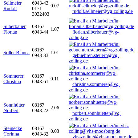
Sellmeier
6943-43
0.07
Rudolf
0171
rudolf.sellmeier@vg-zolling.de
3032403
Silberbauer
08167
1.07
Florian
6943-44
florian.silberbauer@vg-
zolling.de
08167
Soller Bianca
1.01
6943-33
gebuehren.steuern@vg-
zolling.de
Sommerer
08167
0.11
Christina
6943-61
christina.sommerer@vg-
zolling.de
Sonnhütter
08167
2.06
Norbert
6943-22
norbert.sonnhuetter@vg-
zolling.de
Steinecke
08167
0.03
Corinna
6943-32
vhs-zolling@vhs-moosburg.de