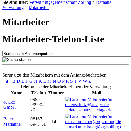
Sie sind hier:
Verwaltungsgemeinschaft Zolling
>
Rathaus -
Verwaltung
>
Mitarbeiter
Mitarbeiter
Mitarbeiter-Telefon-Liste
Sprung zu den Mitarbeitern mit dem Anfangsbuchstaben:
a
B
D
E
F
G
H
K
L
M
N
O
P
R
S
T
V
W
Z
Telefonliste der Mitarbeiter/innen der Verwaltung
Name
Telefon
Zimmer
Mail
09951
actago
99990-
GmbH
20
datenschutz@actago.de
Baier
08167
1.14
Marianne
6943-51
marianne.baier@vg-zolling.de