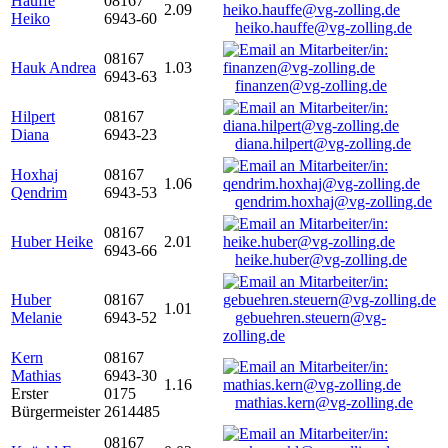
Hauffe
08167
2.09
Heiko
6943-60
heiko.hauffe@vg-zolling.de
08167
Hauk Andrea
1.03
6943-63
finanzen@vg-zolling.de
Hilpert
08167
Diana
6943-23
diana.hilpert@vg-zolling.de
Hoxhaj
08167
1.06
Qendrim
6943-53
qendrim.hoxhaj@vg-zolling.de
08167
Huber Heike
2.01
6943-66
heike.huber@vg-zolling.de
Huber
08167
1.01
Melanie
6943-52
gebuehren.steuern@vg-
zolling.de
Kern
08167
Mathias
6943-30
1.16
Erster
0175
mathias.kern@vg-zolling.de
Bürgermeister
2614485
08167