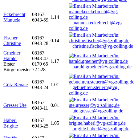
Eckebrecht
08167
1.14
Manuela
6943-59
manuela.eckebrecht@vg-
zolling.de
Fischer
08167
0.14
Christine
6943-28
christine.fischer@vg-zolling.de
Gmeiner
08167
Harald
6943-47
1.17
Erster
0170 65
harald.gmeiner@vg-zolling.de
Bürgermeister
72 528
08167
Götz Renate
1.01
6943-24
gebuehren.steuern@vg-
zolling.de
08167
Gresser Ute
0.01
6943-11
ute.gresser@vg-zolling.de
Haberl
08167
1.05
Brigitte
6943-25
brigitte.haberl@vg-zolling.de