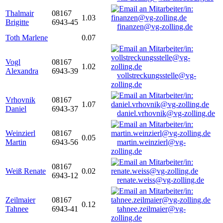
Thalmair
08167
1.03
Brigitte
6943-45
finanzen@vg-zolling.de
Toth Marlene
0.07
Vogl
08167
1.02
Alexandra
6943-39
vollstreckungsstelle@vg-
zolling.de
Vrhovnik
08167
1.07
Daniel
6943-37
daniel.vrhovnik@vg-zolling.de
Weinzierl
08167
0.05
Martin
6943-56
martin.weinzierl@vg-
zolling.de
08167
Weiß Renate
0.02
6943-12
renate.weiss@vg-zolling.de
Zeilmaier
08167
0.12
Tahnee
6943-41
tahnee.zeilmaier@vg-
zolling.de