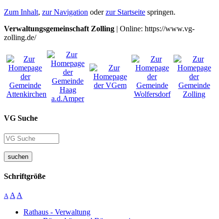
Zum Inhalt
,
zur Navigation
oder
zur Startseite
springen.
Verwaltungsgemeinschaft Zolling
| Online: https://www.vg-
zolling.de/
VG Suche
suchen
Schriftgröße
A
A
A
Rathaus - Verwaltung