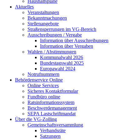
Haushaltspläne
Aktuelles
Veranstaltungen
Bekanntmachungen
Stellenangebote
Straßensperrungen im VG-Bereich
Ausschreibungen / Vergabe
Information über Ausschreibungen
Information über Vergaben
Wahlen / Abstimmungen
Kommunalwahl 2026
Bundestagswahl 2025
Europawahl 2024
Notrufnummern
Behördenservice Online
Online Services
Sicheres Kontaktformular
Fundbüro online
Ratsinformationssystem
Beschwerdemanagement
SEPA Lastschriftmandat
Über die VG-Zolling
Gemeinschaftsversammlung
Verbandsräte
Satzungen