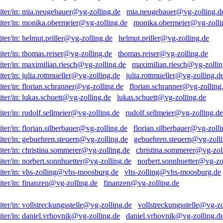
mia.neugebauer@vg-zolling.d
monika.obermeier@vg-zolli
helmut.priller@vg-zolling.de
thomas.reiser@vg-zolling.de
maximilian.riesch@vg-zollin
julia.rottmueller@vg-zolling.d
florian.schranner@vg-zolling
lukas.schuett@vg-zolling.de
rudolf.sellmeier@vg-zolling.de
florian.silberbauer@vg-zolli
gebuehren.steuern@vg-zolli
christina.sommerer@vg-zol
norbert.sonnhuetter@vg-zo
vhs-zolling@vhs-moosburg.de
finanzen@vg-zolling.de
vollstreckungsstelle@vg-zo
daniel.vrhovnik@vg-zolling.d