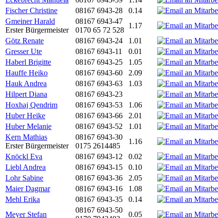
Fischer Christine
08167 6943-28
0.14
Gmeiner Harald
08167 6943-47
1.17
Erster Bürgermeister
0170 65 72 528
Götz Renate
08167 6943-24
1.01
Gresser Ute
08167 6943-11
0.01
Haberl Brigitte
08167 6943-25
1.05
Hauffe Heiko
08167 6943-60
2.09
Hauk Andrea
08167 6943-63
1.03
Hilpert Diana
08167 6943-23
Hoxhaj Qendrim
08167 6943-53
1.06
Huber Heike
08167 6943-66
2.01
Huber Melanie
08167 6943-52
1.01
Kern Mathias
08167 6943-30
1.16
Erster Bürgermeister
0175 2614485
Knöckl Eva
08167 6943-12
0.02
Liebl Andrea
08167 6943-15
0.10
Lohr Sabine
08167 6943-36
2.05
Maier Dagmar
08167 6943-16
1.08
Mehl Erika
08167 6943-35
0.14
08167 6943-50
Meyer Stefan
0.05