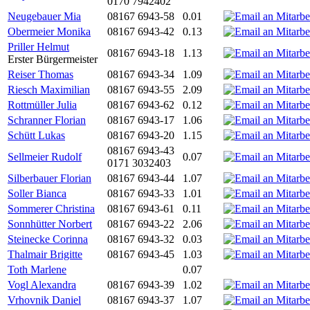
0170 7942402
Neugebauer Mia
08167 6943-58
0.01
Obermeier Monika
08167 6943-42
0.13
Priller Helmut
08167 6943-18
1.13
Erster Bürgermeister
Reiser Thomas
08167 6943-34
1.09
Riesch Maximilian
08167 6943-55
2.09
Rottmüller Julia
08167 6943-62
0.12
Schranner Florian
08167 6943-17
1.06
Schütt Lukas
08167 6943-20
1.15
08167 6943-43
Sellmeier Rudolf
0.07
0171 3032403
Silberbauer Florian
08167 6943-44
1.07
Soller Bianca
08167 6943-33
1.01
Sommerer Christina
08167 6943-61
0.11
Sonnhütter Norbert
08167 6943-22
2.06
Steinecke Corinna
08167 6943-32
0.03
Thalmair Brigitte
08167 6943-45
1.03
Toth Marlene
0.07
Vogl Alexandra
08167 6943-39
1.02
Vrhovnik Daniel
08167 6943-37
1.07