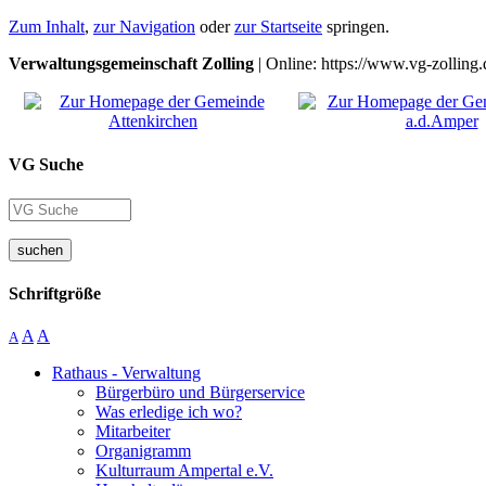
Zum Inhalt
,
zur Navigation
oder
zur Startseite
springen.
Verwaltungsgemeinschaft Zolling
| Online: https://www.vg-zolling.
VG Suche
suchen
Schriftgröße
A
A
A
Rathaus - Verwaltung
Bürgerbüro und Bürgerservice
Was erledige ich wo?
Mitarbeiter
Organigramm
Kulturraum Ampertal e.V.