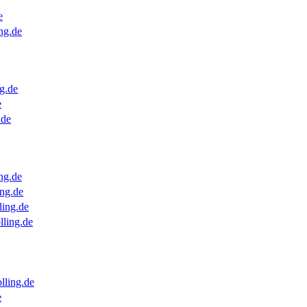
e
ng.de
g.de
e
.de
ng.de
ng.de
ling.de
lling.de
lling.de
e