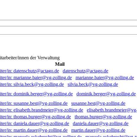
itarbeiter/innen der Verwaltung
Mail
datenschutz@actago.de
marianne.baier@vg-zolling.de
silvia.beck@vg-zolling.de
dominik.berger@vg-zolling.de
susanne.best@vg-zolling.de
elisabeth.brandmeier@vg-
thomas.burger@vg-zolling.de
daniela.dauer@vg-zolling.de
martin.dauer@vg-zolling.de
manuela.eckebrecht@vg-zo