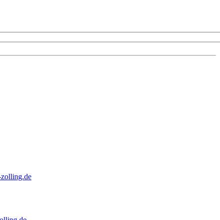
zolling.de
lling.de