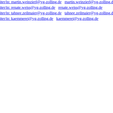
martin.weinzierl@vg-zolling.
renate.weiss@vg-zolling.de
tahnee.zeilmaier@vg-zolling.
kaemmerei@vg-zolling.de