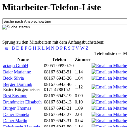
Mitarbeiter-Telefon-Liste
Sprung zu den Mitarbeitern mit dem Anfangsbuchstaben:
a
B
D
E
F
G
H
K
L
M
N
O
P
R
S
T
V
W
Z
Telefonliste der M
Name
Telefon
Zimmer
actago GmbH
09951 99990-20
Baier Marianne
08167 6943-51
1.14
Beck Silvia
08167 6943-26
1.04
Berger Dominik
08167 6943-46
1.12
Erster Bürgermeister
0171 4788152
Best Susanne
08167 6943-19
0.09
Brandmeier Elisabeth
08167 6943-13
0.10
Burger Thomas
08167 6943-21
1.09
Dauer Daniela
08167 6943-27
2.01
Dauer Martin
08167 6943-31
0.04
Eckebrecht Manuela
08167 6943-59
1.14