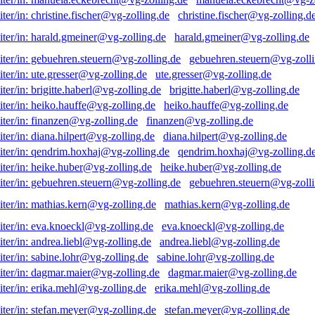
christine.fischer@vg-zolling.d
harald.gmeiner@vg-zolling.de
gebuehren.steuern@vg-zolli
ute.gresser@vg-zolling.de
brigitte.haberl@vg-zolling.de
heiko.hauffe@vg-zolling.de
finanzen@vg-zolling.de
diana.hilpert@vg-zolling.de
qendrim.hoxhaj@vg-zolling.d
heike.huber@vg-zolling.de
gebuehren.steuern@vg-zolli
mathias.kern@vg-zolling.de
eva.knoeckl@vg-zolling.de
andrea.liebl@vg-zolling.de
sabine.lohr@vg-zolling.de
dagmar.maier@vg-zolling.de
erika.mehl@vg-zolling.de
stefan.meyer@vg-zolling.de