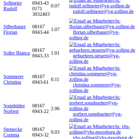
Sellmeier
6943-43
0.07
Rudolf
0171
rudolf.sellmeier@vg-zolling.de
3032403
Silberbauer
08167
1.07
Florian
6943-44
florian.silberbauer@vg-
zolling.de
08167
Soller Bianca
1.01
6943-33
gebuehren.steuern@vg-
zolling.de
Sommerer
08167
0.11
Christina
6943-61
christina.sommerer@vg-
zolling.de
Sonnhütter
08167
2.06
Norbert
6943-22
norbert.sonnhuetter@vg-
zolling.de
Steinecke
08167
0.03
Corinna
6943-32
vhs-zolling@vhs-moosburg.de