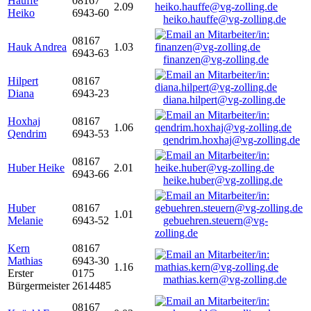
Hauffe
08167
2.09
Heiko
6943-60
heiko.hauffe@vg-zolling.de
08167
Hauk Andrea
1.03
6943-63
finanzen@vg-zolling.de
Hilpert
08167
Diana
6943-23
diana.hilpert@vg-zolling.de
Hoxhaj
08167
1.06
Qendrim
6943-53
qendrim.hoxhaj@vg-zolling.de
08167
Huber Heike
2.01
6943-66
heike.huber@vg-zolling.de
Huber
08167
1.01
Melanie
6943-52
gebuehren.steuern@vg-
zolling.de
Kern
08167
Mathias
6943-30
1.16
Erster
0175
mathias.kern@vg-zolling.de
Bürgermeister
2614485
08167