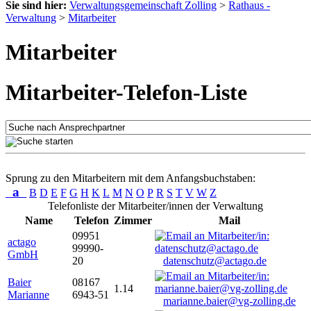
Sie sind hier:
Verwaltungsgemeinschaft Zolling
>
Rathaus -
Verwaltung
>
Mitarbeiter
Mitarbeiter
Mitarbeiter-Telefon-Liste
Sprung zu den Mitarbeitern mit dem Anfangsbuchstaben:
a
B
D
E
F
G
H
K
L
M
N
O
P
R
S
T
V
W
Z
Telefonliste der Mitarbeiter/innen der Verwaltung
Name
Telefon
Zimmer
Mail
09951
actago
99990-
GmbH
20
datenschutz@actago.de
Baier
08167
1.14
Marianne
6943-51
marianne.baier@vg-zolling.de