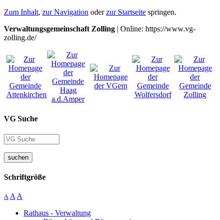
Zum Inhalt
,
zur Navigation
oder
zur Startseite
springen.
Verwaltungsgemeinschaft Zolling
| Online: https://www.vg-
zolling.de/
VG Suche
suchen
Schriftgröße
A
A
A
Rathaus - Verwaltung