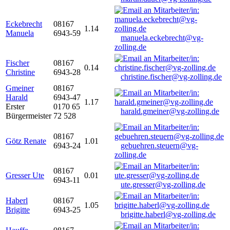
Eckebrecht
08167
1.14
Manuela
6943-59
manuela.eckebrecht@vg-
zolling.de
Fischer
08167
0.14
Christine
6943-28
christine.fischer@vg-zolling.de
Gmeiner
08167
Harald
6943-47
1.17
Erster
0170 65
harald.gmeiner@vg-zolling.de
Bürgermeister
72 528
08167
Götz Renate
1.01
6943-24
gebuehren.steuern@vg-
zolling.de
08167
Gresser Ute
0.01
6943-11
ute.gresser@vg-zolling.de
Haberl
08167
1.05
Brigitte
6943-25
brigitte.haberl@vg-zolling.de