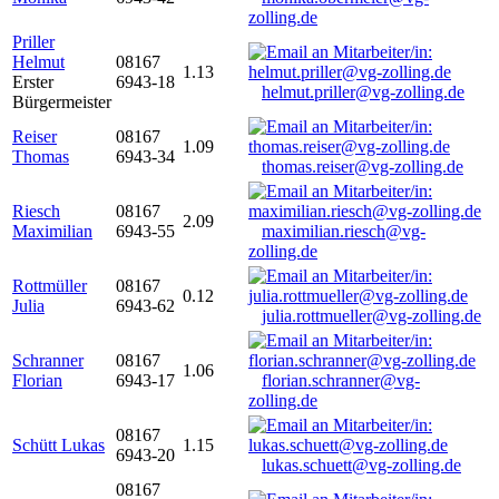
zolling.de
Priller
Helmut
08167
1.13
Erster
6943-18
helmut.priller@vg-zolling.de
Bürgermeister
Reiser
08167
1.09
Thomas
6943-34
thomas.reiser@vg-zolling.de
Riesch
08167
2.09
Maximilian
6943-55
maximilian.riesch@vg-
zolling.de
Rottmüller
08167
0.12
Julia
6943-62
julia.rottmueller@vg-zolling.de
Schranner
08167
1.06
Florian
6943-17
florian.schranner@vg-
zolling.de
08167
Schütt Lukas
1.15
6943-20
lukas.schuett@vg-zolling.de
08167