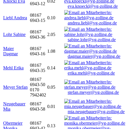
Knöckl Eva
0.02
6943-12
eva.knoeckl@vg-zolling.de
08167
Liebl Andrea
0.10
6943-15
andrea.liebl@vg-zolling.de
08167
Lohr Sabine
2.05
6943-36
sabine.lohr@vg-zolling.de
Maier
08167
1.08
Dagmar
6943-16
dagmar.maier@vg-zolling.de
08167
Mehl Erika
0.14
6943-35
erika.mehl@vg-zolling.de
08167
6943-50
Meyer Stefan
0.05
0170
stefan.meyer@vg-zolling.de
7942402
Neugebauer
08167
0.01
Mia
6943-58
mia.neugebauer@vg-zolling.de
Obermeier
08167
0.13
Monika
6943-42
monika.obermeier@vg-