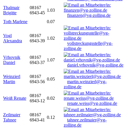
Thalmair
08167
1.03
Brigitte
6943-45
finanzen@vg-zolling.de
Toth Marlene
0.07
Vogl
08167
1.02
Alexandra
6943-39
vollstreckungsstelle@vg-
zolling.de
Vrhovnik
08167
1.07
Daniel
6943-37
daniel.vrhovnik@vg-zolling.de
Weinzierl
08167
0.05
Martin
6943-56
martin.weinzierl@vg-
zolling.de
08167
Weiß Renate
0.02
6943-12
renate.weiss@vg-zolling.de
Zeilmaier
08167
0.12
Tahnee
6943-41
tahnee.zeilmaier@vg-
zolling.de