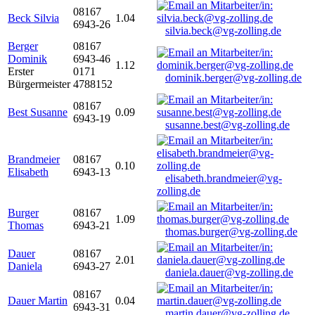
08167
Beck Silvia
1.04
6943-26
silvia.beck@vg-zolling.de
Berger
08167
Dominik
6943-46
1.12
Erster
0171
dominik.berger@vg-zolling.de
Bürgermeister
4788152
08167
Best Susanne
0.09
6943-19
susanne.best@vg-zolling.de
Brandmeier
08167
0.10
Elisabeth
6943-13
elisabeth.brandmeier@vg-
zolling.de
Burger
08167
1.09
Thomas
6943-21
thomas.burger@vg-zolling.de
Dauer
08167
2.01
Daniela
6943-27
daniela.dauer@vg-zolling.de
08167
Dauer Martin
0.04
6943-31
martin.dauer@vg-zolling.de