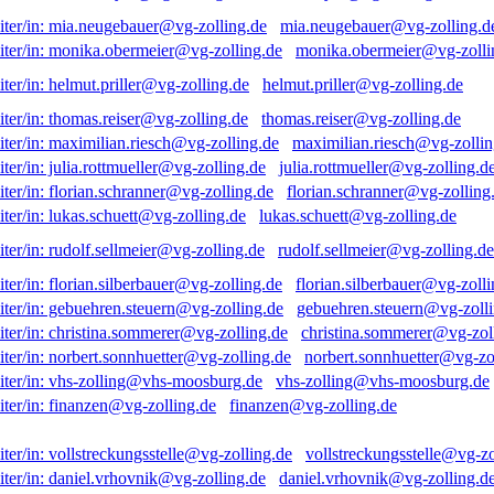
mia.neugebauer@vg-zolling.d
monika.obermeier@vg-zolli
helmut.priller@vg-zolling.de
thomas.reiser@vg-zolling.de
maximilian.riesch@vg-zollin
julia.rottmueller@vg-zolling.d
florian.schranner@vg-zolling
lukas.schuett@vg-zolling.de
rudolf.sellmeier@vg-zolling.de
florian.silberbauer@vg-zolli
gebuehren.steuern@vg-zolli
christina.sommerer@vg-zol
norbert.sonnhuetter@vg-zo
vhs-zolling@vhs-moosburg.de
finanzen@vg-zolling.de
vollstreckungsstelle@vg-zo
daniel.vrhovnik@vg-zolling.d