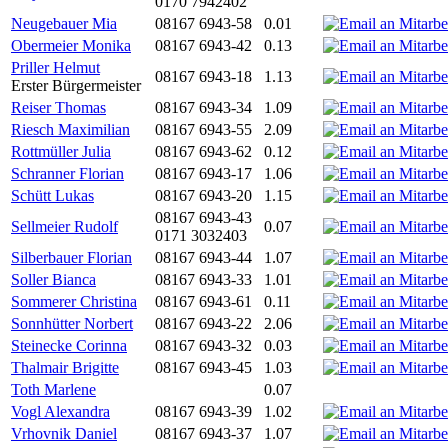
0170 7942402
Neugebauer Mia
08167 6943-58
0.01
Obermeier Monika
08167 6943-42
0.13
Priller Helmut
08167 6943-18
1.13
Erster Bürgermeister
Reiser Thomas
08167 6943-34
1.09
Riesch Maximilian
08167 6943-55
2.09
Rottmüller Julia
08167 6943-62
0.12
Schranner Florian
08167 6943-17
1.06
Schütt Lukas
08167 6943-20
1.15
08167 6943-43
Sellmeier Rudolf
0.07
0171 3032403
Silberbauer Florian
08167 6943-44
1.07
Soller Bianca
08167 6943-33
1.01
Sommerer Christina
08167 6943-61
0.11
Sonnhütter Norbert
08167 6943-22
2.06
Steinecke Corinna
08167 6943-32
0.03
Thalmair Brigitte
08167 6943-45
1.03
Toth Marlene
0.07
Vogl Alexandra
08167 6943-39
1.02
Vrhovnik Daniel
08167 6943-37
1.07