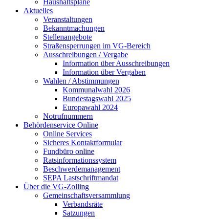
Haushaltspläne
Aktuelles
Veranstaltungen
Bekanntmachungen
Stellenangebote
Straßensperrungen im VG-Bereich
Ausschreibungen / Vergabe
Information über Ausschreibungen
Information über Vergaben
Wahlen / Abstimmungen
Kommunalwahl 2026
Bundestagswahl 2025
Europawahl 2024
Notrufnummern
Behördenservice Online
Online Services
Sicheres Kontaktformular
Fundbüro online
Ratsinformationssystem
Beschwerdemanagement
SEPA Lastschriftmandat
Über die VG-Zolling
Gemeinschaftsversammlung
Verbandsräte
Satzungen