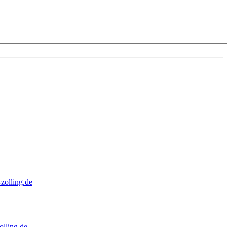
zolling.de
lling.de