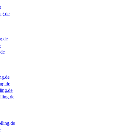
e
ng.de
g.de
e
.de
ng.de
ng.de
ling.de
lling.de
lling.de
e