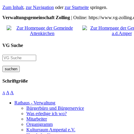
Zum Inhalt
,
zur Navigation
oder
zur Startseite
springen.
Verwaltungsgemeinschaft Zolling
| Online: https://www.vg-zolling.
VG Suche
suchen
Schriftgröße
A
A
A
Rathaus - Verwaltung
Bürgerbüro und Bürgerservice
Was erledige ich wo?
Mitarbeiter
Organigramm
Kulturraum Ampertal e.V.