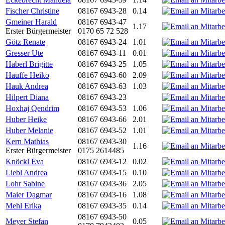
Fischer Christine
08167 6943-28
0.14
Gmeiner Harald
08167 6943-47
1.17
Erster Bürgermeister
0170 65 72 528
Götz Renate
08167 6943-24
1.01
Gresser Ute
08167 6943-11
0.01
Haberl Brigitte
08167 6943-25
1.05
Hauffe Heiko
08167 6943-60
2.09
Hauk Andrea
08167 6943-63
1.03
Hilpert Diana
08167 6943-23
Hoxhaj Qendrim
08167 6943-53
1.06
Huber Heike
08167 6943-66
2.01
Huber Melanie
08167 6943-52
1.01
Kern Mathias
08167 6943-30
1.16
Erster Bürgermeister
0175 2614485
Knöckl Eva
08167 6943-12
0.02
Liebl Andrea
08167 6943-15
0.10
Lohr Sabine
08167 6943-36
2.05
Maier Dagmar
08167 6943-16
1.08
Mehl Erika
08167 6943-35
0.14
08167 6943-50
Meyer Stefan
0.05