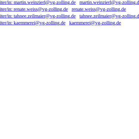
martin.weinzierl@vg-zolling.
renate.weiss@vg-zolling.de
tahnee.zeilmaier@vg-zolling.
kaemmerei@vg-zolling.de