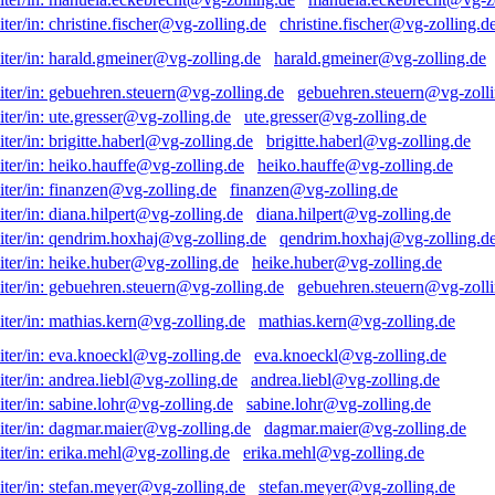
christine.fischer@vg-zolling.d
harald.gmeiner@vg-zolling.de
gebuehren.steuern@vg-zolli
ute.gresser@vg-zolling.de
brigitte.haberl@vg-zolling.de
heiko.hauffe@vg-zolling.de
finanzen@vg-zolling.de
diana.hilpert@vg-zolling.de
qendrim.hoxhaj@vg-zolling.d
heike.huber@vg-zolling.de
gebuehren.steuern@vg-zolli
mathias.kern@vg-zolling.de
eva.knoeckl@vg-zolling.de
andrea.liebl@vg-zolling.de
sabine.lohr@vg-zolling.de
dagmar.maier@vg-zolling.de
erika.mehl@vg-zolling.de
stefan.meyer@vg-zolling.de