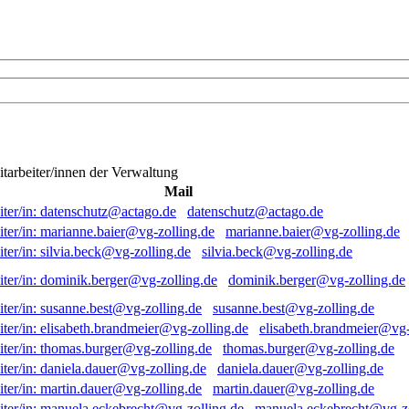
itarbeiter/innen der Verwaltung
Mail
datenschutz@actago.de
marianne.baier@vg-zolling.de
silvia.beck@vg-zolling.de
dominik.berger@vg-zolling.de
susanne.best@vg-zolling.de
elisabeth.brandmeier@vg-
thomas.burger@vg-zolling.de
daniela.dauer@vg-zolling.de
martin.dauer@vg-zolling.de
manuela.eckebrecht@vg-zo