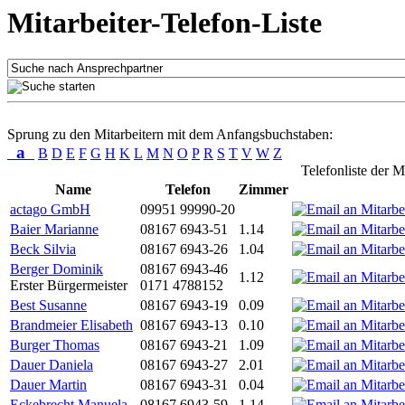
Mitarbeiter-Telefon-Liste
Sprung zu den Mitarbeitern mit dem Anfangsbuchstaben:
a
B
D
E
F
G
H
K
L
M
N
O
P
R
S
T
V
W
Z
Telefonliste der M
Name
Telefon
Zimmer
actago GmbH
09951 99990-20
Baier Marianne
08167 6943-51
1.14
Beck Silvia
08167 6943-26
1.04
Berger Dominik
08167 6943-46
1.12
Erster Bürgermeister
0171 4788152
Best Susanne
08167 6943-19
0.09
Brandmeier Elisabeth
08167 6943-13
0.10
Burger Thomas
08167 6943-21
1.09
Dauer Daniela
08167 6943-27
2.01
Dauer Martin
08167 6943-31
0.04
Eckebrecht Manuela
08167 6943-59
1.14