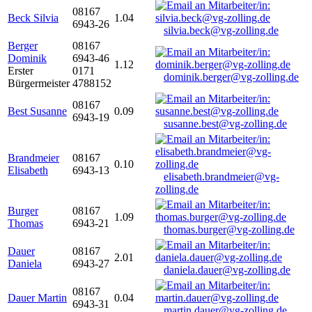
08167
Beck Silvia
1.04
6943-26
silvia.beck@vg-zolling.de
Berger
08167
Dominik
6943-46
1.12
Erster
0171
dominik.berger@vg-zolling.de
Bürgermeister
4788152
08167
Best Susanne
0.09
6943-19
susanne.best@vg-zolling.de
Brandmeier
08167
0.10
Elisabeth
6943-13
elisabeth.brandmeier@vg-
zolling.de
Burger
08167
1.09
Thomas
6943-21
thomas.burger@vg-zolling.de
Dauer
08167
2.01
Daniela
6943-27
daniela.dauer@vg-zolling.de
08167
Dauer Martin
0.04
6943-31
martin.dauer@vg-zolling.de