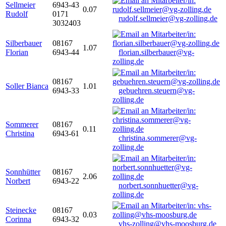
Sellmeier
6943-43
0.07
Rudolf
0171
rudolf.sellmeier@vg-zolling.de
3032403
Silberbauer
08167
1.07
Florian
6943-44
florian.silberbauer@vg-
zolling.de
08167
Soller Bianca
1.01
6943-33
gebuehren.steuern@vg-
zolling.de
Sommerer
08167
0.11
Christina
6943-61
christina.sommerer@vg-
zolling.de
Sonnhütter
08167
2.06
Norbert
6943-22
norbert.sonnhuetter@vg-
zolling.de
Steinecke
08167
0.03
Corinna
6943-32
vhs-zolling@vhs-moosburg.de