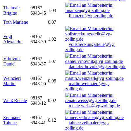
Thalmair
08167
1.03
Brigitte
6943-45
finanzen@vg-zolling.de
Toth Marlene
0.07
Vogl
08167
1.02
Alexandra
6943-39
vollstreckungsstelle@vg-
zolling.de
Vrhovnik
08167
1.07
Daniel
6943-37
daniel.vrhovnik@vg-zolling.de
Weinzierl
08167
0.05
Martin
6943-56
martin.weinzierl@vg-
zolling.de
08167
Weiß Renate
0.02
6943-12
renate.weiss@vg-zolling.de
Zeilmaier
08167
0.12
Tahnee
6943-41
tahnee.zeilmaier@vg-
zolling.de