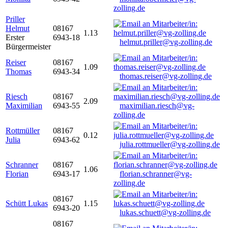
zolling.de
Priller
Helmut
08167
1.13
Erster
6943-18
helmut.priller@vg-zolling.de
Bürgermeister
Reiser
08167
1.09
Thomas
6943-34
thomas.reiser@vg-zolling.de
Riesch
08167
2.09
Maximilian
6943-55
maximilian.riesch@vg-
zolling.de
Rottmüller
08167
0.12
Julia
6943-62
julia.rottmueller@vg-zolling.de
Schranner
08167
1.06
Florian
6943-17
florian.schranner@vg-
zolling.de
08167
Schütt Lukas
1.15
6943-20
lukas.schuett@vg-zolling.de
08167