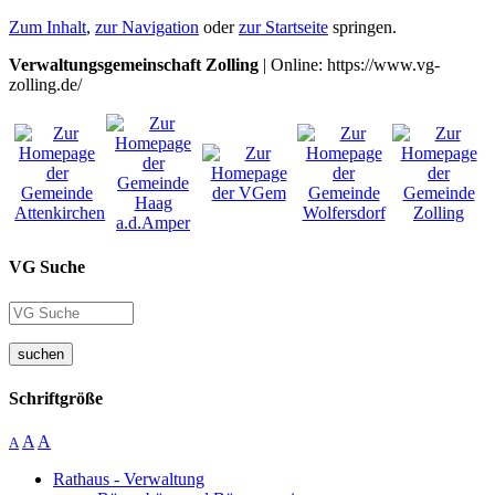
Zum Inhalt
,
zur Navigation
oder
zur Startseite
springen.
Verwaltungsgemeinschaft Zolling
| Online: https://www.vg-
zolling.de/
VG Suche
suchen
Schriftgröße
A
A
A
Rathaus - Verwaltung