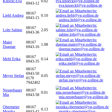
Knöckl Eva
0.02
6943-12
eva.knoeckl@vg-zolling.de
08167
Liebl Andrea
0.10
6943-15
andrea.liebl@vg-zolling.de
08167
Lohr Sabine
2.05
6943-36
sabine.lohr@vg-zolling.de
Maier
08167
1.08
Dagmar
6943-16
dagmar.maier@vg-zolling.de
08167
Mehl Erika
0.14
6943-35
erika.mehl@vg-zolling.de
08167
6943-50
Meyer Stefan
0.05
0170
stefan.meyer@vg-zolling.de
7942402
Neugebauer
08167
0.01
Mia
6943-58
mia.neugebauer@vg-zolling.de
Obermeier
08167
0.13
Monika
6943-42
monika.obermeier@vg-