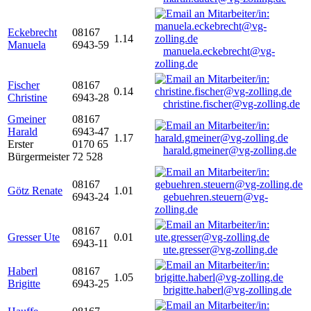
Eckebrecht
08167
1.14
Manuela
6943-59
manuela.eckebrecht@vg-
zolling.de
Fischer
08167
0.14
Christine
6943-28
christine.fischer@vg-zolling.de
Gmeiner
08167
Harald
6943-47
1.17
Erster
0170 65
harald.gmeiner@vg-zolling.de
Bürgermeister
72 528
08167
Götz Renate
1.01
6943-24
gebuehren.steuern@vg-
zolling.de
08167
Gresser Ute
0.01
6943-11
ute.gresser@vg-zolling.de
Haberl
08167
1.05
Brigitte
6943-25
brigitte.haberl@vg-zolling.de