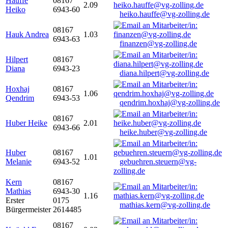
Hauffe
08167
2.09
Heiko
6943-60
heiko.hauffe@vg-zolling.de
08167
Hauk Andrea
1.03
6943-63
finanzen@vg-zolling.de
Hilpert
08167
Diana
6943-23
diana.hilpert@vg-zolling.de
Hoxhaj
08167
1.06
Qendrim
6943-53
qendrim.hoxhaj@vg-zolling.de
08167
Huber Heike
2.01
6943-66
heike.huber@vg-zolling.de
Huber
08167
1.01
Melanie
6943-52
gebuehren.steuern@vg-
zolling.de
Kern
08167
Mathias
6943-30
1.16
Erster
0175
mathias.kern@vg-zolling.de
Bürgermeister
2614485
08167