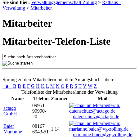
Sie sind hier:
Verwaltungsgemeinschaft Zolling
>
Rathaus -
Verwaltung
>
Mitarbeiter
Mitarbeiter
Mitarbeiter-Telefon-Liste
Sprung zu den Mitarbeitern mit dem Anfangsbuchstaben:
a
B
D
E
F
G
H
K
L
M
N
O
P
R
S
T
V
W
Z
Telefonliste der Mitarbeiter/innen der Verwaltung
Name
Telefon
Zimmer
Mail
09951
actago
99990-
GmbH
20
datenschutz@actago.de
Baier
08167
1.14
Marianne
6943-51
marianne.baier@vg-zolling.de