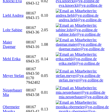
Knöckl Eva
0.02
6943-12
eva.knoeckl@vg-zolling.de
08167
Liebl Andrea
0.10
6943-15
andrea.liebl@vg-zolling.de
08167
Lohr Sabine
2.05
6943-36
sabine.lohr@vg-zolling.de
Maier
08167
1.08
Dagmar
6943-16
dagmar.maier@vg-zolling.de
08167
Mehl Erika
0.14
6943-35
erika.mehl@vg-zolling.de
08167
6943-50
Meyer Stefan
0.05
0170
stefan.meyer@vg-zolling.de
7942402
Neugebauer
08167
0.01
Mia
6943-58
mia.neugebauer@vg-zolling.de
Obermeier
08167
0.13
Monika
6943-42
monika.obermeier@vg-