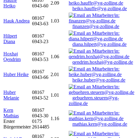
Hauffe
08167
2.09
Heiko
6943-60
heiko.hauffe@vg-zolling.de
08167
Hauk Andrea
1.03
6943-63
finanzen@vg-zolling.de
Hilpert
08167
Diana
6943-23
diana.hilpert@vg-zolling.de
Hoxhaj
08167
1.06
Qendrim
6943-53
qendrim.hoxhaj@vg-zolling.de
08167
Huber Heike
2.01
6943-66
heike.huber@vg-zolling.de
Huber
08167
1.01
Melanie
6943-52
gebuehren.steuern@vg-
zolling.de
Kern
08167
Mathias
6943-30
1.16
Erster
0175
mathias.kern@vg-zolling.de
Bürgermeister
2614485
08167