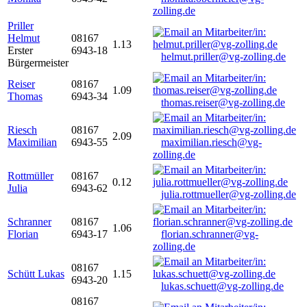
zolling.de
Priller
Helmut
08167
1.13
Erster
6943-18
helmut.priller@vg-zolling.de
Bürgermeister
Reiser
08167
1.09
Thomas
6943-34
thomas.reiser@vg-zolling.de
Riesch
08167
2.09
Maximilian
6943-55
maximilian.riesch@vg-
zolling.de
Rottmüller
08167
0.12
Julia
6943-62
julia.rottmueller@vg-zolling.de
Schranner
08167
1.06
Florian
6943-17
florian.schranner@vg-
zolling.de
08167
Schütt Lukas
1.15
6943-20
lukas.schuett@vg-zolling.de
08167