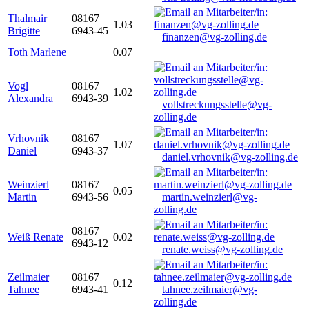
Thalmair
08167
1.03
Brigitte
6943-45
finanzen@vg-zolling.de
Toth Marlene
0.07
Vogl
08167
1.02
Alexandra
6943-39
vollstreckungsstelle@vg-
zolling.de
Vrhovnik
08167
1.07
Daniel
6943-37
daniel.vrhovnik@vg-zolling.de
Weinzierl
08167
0.05
Martin
6943-56
martin.weinzierl@vg-
zolling.de
08167
Weiß Renate
0.02
6943-12
renate.weiss@vg-zolling.de
Zeilmaier
08167
0.12
Tahnee
6943-41
tahnee.zeilmaier@vg-
zolling.de