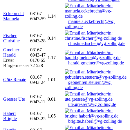
Eckebrecht
08167
1.14
Manuela
6943-59
manuela.eckebrecht@vg-
zolling.de
Fischer
08167
0.14
Christine
6943-28
christine.fischer@vg-zolling.de
Gmeiner
08167
Harald
6943-47
1.17
Erster
0170 65
harald.gmeiner@vg-zolling.de
Bürgermeister
72 528
08167
Götz Renate
1.01
6943-24
gebuehren.steuern@vg-
zolling.de
08167
Gresser Ute
0.01
6943-11
ute.gresser@vg-zolling.de
Haberl
08167
1.05
Brigitte
6943-25
brigitte.haberl@vg-zolling.de