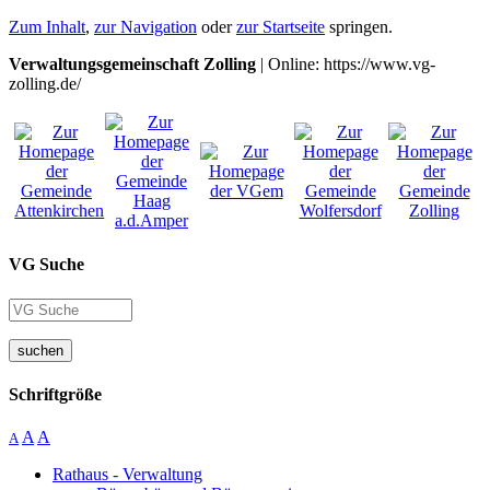
Zum Inhalt
,
zur Navigation
oder
zur Startseite
springen.
Verwaltungsgemeinschaft Zolling
| Online: https://www.vg-
zolling.de/
VG Suche
suchen
Schriftgröße
A
A
A
Rathaus - Verwaltung