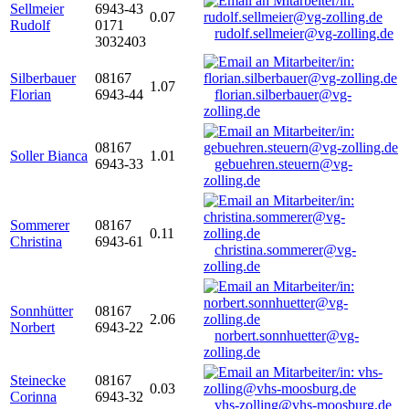
Sellmeier
6943-43
0.07
Rudolf
0171
rudolf.sellmeier@vg-zolling.de
3032403
Silberbauer
08167
1.07
Florian
6943-44
florian.silberbauer@vg-
zolling.de
08167
Soller Bianca
1.01
6943-33
gebuehren.steuern@vg-
zolling.de
Sommerer
08167
0.11
Christina
6943-61
christina.sommerer@vg-
zolling.de
Sonnhütter
08167
2.06
Norbert
6943-22
norbert.sonnhuetter@vg-
zolling.de
Steinecke
08167
0.03
Corinna
6943-32
vhs-zolling@vhs-moosburg.de