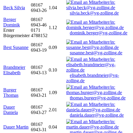
08167
Beck Silvia
1.04
6943-26
silvia.beck@vg-zolling.de
Berger
08167
Dominik
6943-46
1.12
Erster
0171
dominik.berger@vg-zolling.de
Bürgermeister
4788152
08167
Best Susanne
0.09
6943-19
susanne.best@vg-zolling.de
Brandmeier
08167
0.10
Elisabeth
6943-13
elisabeth.brandmeier@vg-
zolling.de
Burger
08167
1.09
Thomas
6943-21
thomas.burger@vg-zolling.de
Dauer
08167
2.01
Daniela
6943-27
daniela.dauer@vg-zolling.de
08167
Dauer Martin
0.04
6943-31
martin.dauer@vg-zolling.de