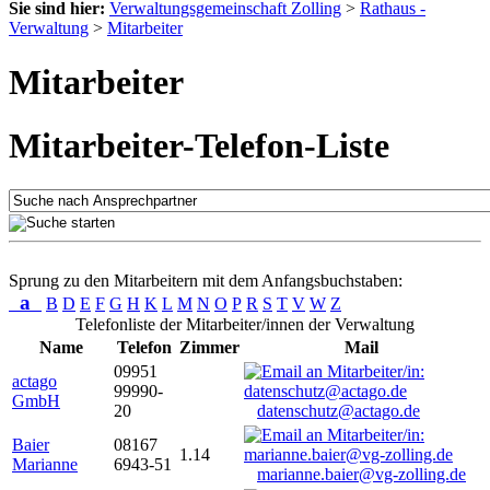
Sie sind hier:
Verwaltungsgemeinschaft Zolling
>
Rathaus -
Verwaltung
>
Mitarbeiter
Mitarbeiter
Mitarbeiter-Telefon-Liste
Sprung zu den Mitarbeitern mit dem Anfangsbuchstaben:
a
B
D
E
F
G
H
K
L
M
N
O
P
R
S
T
V
W
Z
Telefonliste der Mitarbeiter/innen der Verwaltung
Name
Telefon
Zimmer
Mail
09951
actago
99990-
GmbH
20
datenschutz@actago.de
Baier
08167
1.14
Marianne
6943-51
marianne.baier@vg-zolling.de