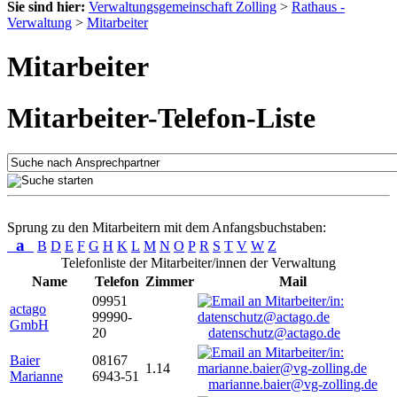
Sie sind hier:
Verwaltungsgemeinschaft Zolling
>
Rathaus -
Verwaltung
>
Mitarbeiter
Mitarbeiter
Mitarbeiter-Telefon-Liste
Sprung zu den Mitarbeitern mit dem Anfangsbuchstaben:
a
B
D
E
F
G
H
K
L
M
N
O
P
R
S
T
V
W
Z
Telefonliste der Mitarbeiter/innen der Verwaltung
Name
Telefon
Zimmer
Mail
09951
actago
99990-
GmbH
20
datenschutz@actago.de
Baier
08167
1.14
Marianne
6943-51
marianne.baier@vg-zolling.de