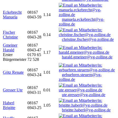
Eckebrecht
08167
1.14
Manuela
6943-59
manuela.eckebrecht@vg-
zolling.de
Fischer
08167
0.14
Christine
6943-28
christine.fischer@vg-zolling.de
Gmeiner
08167
Harald
6943-47
1.17
Erster
0170 65
harald.gmeiner@vg-zolling.de
Bürgermeister
72 528
08167
Götz Renate
1.01
6943-24
gebuehren.steuern@vg-
zolling.de
08167
Gresser Ute
0.01
6943-11
ute.gresser@vg-zolling.de
Haberl
08167
1.05
Brigitte
6943-25
brigitte.haberl@vg-zolling.de