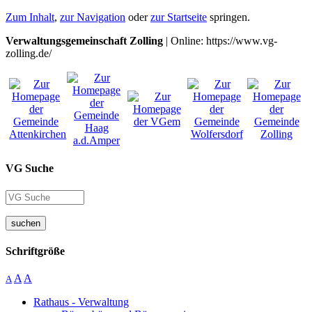
Zum Inhalt
,
zur Navigation
oder
zur Startseite
springen.
Verwaltungsgemeinschaft Zolling
| Online: https://www.vg-
zolling.de/
VG Suche
suchen
Schriftgröße
A
A
A
Rathaus - Verwaltung