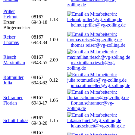
zolling.de
Priller
Helmut
08167
1.13
Erster
6943-18
helmut.priller@vg-zolling.de
Bürgermeister
Reiser
08167
1.09
Thomas
6943-34
thomas.reiser@vg-zolling.de
Riesch
08167
2.09
Maximilian
6943-55
maximilian.riesch@vg-
zolling.de
Rottmüller
08167
0.12
Julia
6943-62
julia.rottmueller@vg-zolling.de
Schranner
08167
1.06
Florian
6943-17
florian.schranner@vg-
zolling.de
08167
Schütt Lukas
1.15
6943-20
lukas.schuett@vg-zolling.de
08167