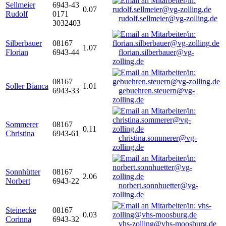
Sellmeier
6943-43
0.07
Rudolf
0171
rudolf.sellmeier@vg-zolling.de
3032403
Silberbauer
08167
1.07
Florian
6943-44
florian.silberbauer@vg-
zolling.de
08167
Soller Bianca
1.01
6943-33
gebuehren.steuern@vg-
zolling.de
Sommerer
08167
0.11
Christina
6943-61
christina.sommerer@vg-
zolling.de
Sonnhütter
08167
2.06
Norbert
6943-22
norbert.sonnhuetter@vg-
zolling.de
Steinecke
08167
0.03
Corinna
6943-32
vhs-zolling@vhs-moosburg.de