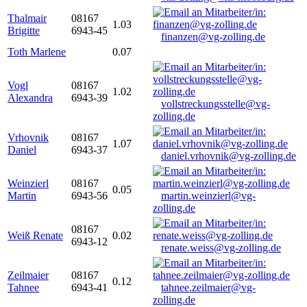
Thalmair
08167
1.03
Brigitte
6943-45
finanzen@vg-zolling.de
Toth Marlene
0.07
Vogl
08167
1.02
Alexandra
6943-39
vollstreckungsstelle@vg-
zolling.de
Vrhovnik
08167
1.07
Daniel
6943-37
daniel.vrhovnik@vg-zolling.de
Weinzierl
08167
0.05
Martin
6943-56
martin.weinzierl@vg-
zolling.de
08167
Weiß Renate
0.02
6943-12
renate.weiss@vg-zolling.de
Zeilmaier
08167
0.12
Tahnee
6943-41
tahnee.zeilmaier@vg-
zolling.de