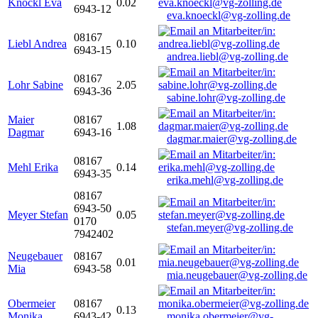
Knöckl Eva
0.02
6943-12
eva.knoeckl@vg-zolling.de
08167
Liebl Andrea
0.10
6943-15
andrea.liebl@vg-zolling.de
08167
Lohr Sabine
2.05
6943-36
sabine.lohr@vg-zolling.de
Maier
08167
1.08
Dagmar
6943-16
dagmar.maier@vg-zolling.de
08167
Mehl Erika
0.14
6943-35
erika.mehl@vg-zolling.de
08167
6943-50
Meyer Stefan
0.05
0170
stefan.meyer@vg-zolling.de
7942402
Neugebauer
08167
0.01
Mia
6943-58
mia.neugebauer@vg-zolling.de
Obermeier
08167
0.13
Monika
6943-42
monika.obermeier@vg-