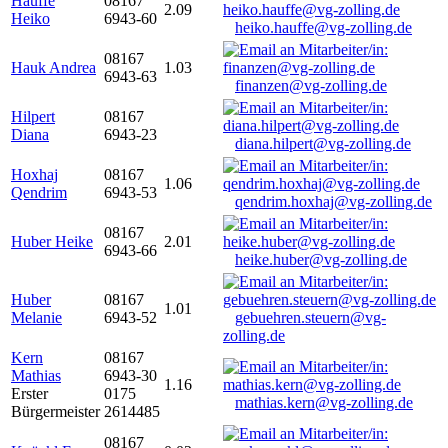
Hauffe
08167
2.09
Heiko
6943-60
heiko.hauffe@vg-zolling.de
08167
Hauk Andrea
1.03
6943-63
finanzen@vg-zolling.de
Hilpert
08167
Diana
6943-23
diana.hilpert@vg-zolling.de
Hoxhaj
08167
1.06
Qendrim
6943-53
qendrim.hoxhaj@vg-zolling.de
08167
Huber Heike
2.01
6943-66
heike.huber@vg-zolling.de
Huber
08167
1.01
Melanie
6943-52
gebuehren.steuern@vg-
zolling.de
Kern
08167
Mathias
6943-30
1.16
Erster
0175
mathias.kern@vg-zolling.de
Bürgermeister
2614485
08167