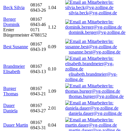
08167
Beck Silvia
1.04
6943-26
silvia.beck@vg-zolling.de
Berger
08167
Dominik
6943-46
1.12
Erster
0171
dominik.berger@vg-zolling.de
Bürgermeister
4788152
08167
Best Susanne
0.09
6943-19
susanne.best@vg-zolling.de
Brandmeier
08167
0.10
Elisabeth
6943-13
elisabeth.brandmeier@vg-
zolling.de
Burger
08167
1.09
Thomas
6943-21
thomas.burger@vg-zolling.de
Dauer
08167
2.01
Daniela
6943-27
daniela.dauer@vg-zolling.de
08167
Dauer Martin
0.04
6943-31
martin.dauer@vg-zolling.de