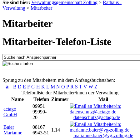
Sie sind hier:
Verwaltungsgemeinschaft Zolling
>
Rathaus -
Verwaltung
>
Mitarbeiter
Mitarbeiter
Mitarbeiter-Telefon-Liste
Sprung zu den Mitarbeitern mit dem Anfangsbuchstaben:
a
B
D
E
F
G
H
K
L
M
N
O
P
R
S
T
V
W
Z
Telefonliste der Mitarbeiter/innen der Verwaltung
Name
Telefon
Zimmer
Mail
09951
actago
99990-
GmbH
20
datenschutz@actago.de
Baier
08167
1.14
Marianne
6943-51
marianne.baier@vg-zolling.de