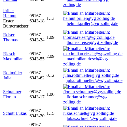
zolling.de
Priller
Helmut
08167
1.13
Erster
6943-18
helmut.priller@vg-zolling.de
Bürgermeister
Reiser
08167
1.09
Thomas
6943-34
thomas.reiser@vg-zolling.de
Riesch
08167
2.09
Maximilian
6943-55
maximilian.riesch@vg-
zolling.de
Rottmüller
08167
0.12
Julia
6943-62
julia.rottmueller@vg-zolling.de
Schranner
08167
1.06
Florian
6943-17
florian.schranner@vg-
zolling.de
08167
Schütt Lukas
1.15
6943-20
lukas.schuett@vg-zolling.de
08167