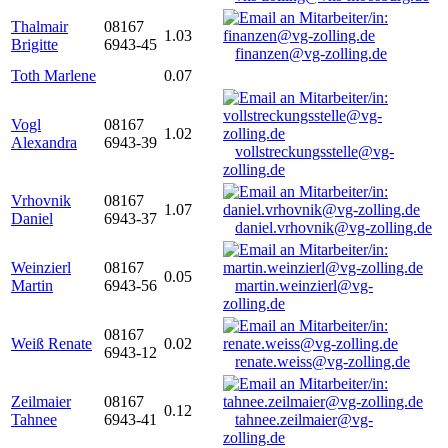
Thalmair
08167
1.03
Brigitte
6943-45
finanzen@vg-zolling.de
Toth Marlene
0.07
Vogl
08167
1.02
Alexandra
6943-39
vollstreckungsstelle@vg-
zolling.de
Vrhovnik
08167
1.07
Daniel
6943-37
daniel.vrhovnik@vg-zolling.de
Weinzierl
08167
0.05
Martin
6943-56
martin.weinzierl@vg-
zolling.de
08167
Weiß Renate
0.02
6943-12
renate.weiss@vg-zolling.de
Zeilmaier
08167
0.12
Tahnee
6943-41
tahnee.zeilmaier@vg-
zolling.de