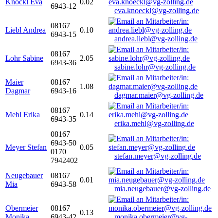
Knöckl Eva
0.02
6943-12
eva.knoeckl@vg-zolling.de
08167
Liebl Andrea
0.10
6943-15
andrea.liebl@vg-zolling.de
08167
Lohr Sabine
2.05
6943-36
sabine.lohr@vg-zolling.de
Maier
08167
1.08
Dagmar
6943-16
dagmar.maier@vg-zolling.de
08167
Mehl Erika
0.14
6943-35
erika.mehl@vg-zolling.de
08167
6943-50
Meyer Stefan
0.05
0170
stefan.meyer@vg-zolling.de
7942402
Neugebauer
08167
0.01
Mia
6943-58
mia.neugebauer@vg-zolling.de
Obermeier
08167
0.13
Monika
6943-42
monika.obermeier@vg-