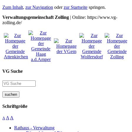
Zum Inhalt
,
zur Navigation
oder
zur Startseite
springen.
Verwaltungsgemeinschaft Zolling
| Online: https://www.vg-
zolling.de/
VG Suche
suchen
Schriftgröße
A
A
A
Rathaus - Verwaltung