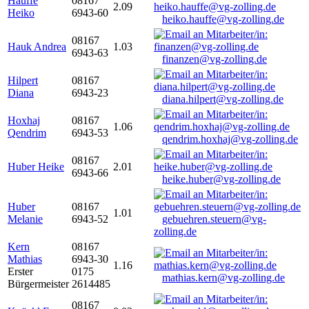
Hauffe
08167
2.09
Heiko
6943-60
heiko.hauffe@vg-zolling.de
08167
Hauk Andrea
1.03
6943-63
finanzen@vg-zolling.de
Hilpert
08167
Diana
6943-23
diana.hilpert@vg-zolling.de
Hoxhaj
08167
1.06
Qendrim
6943-53
qendrim.hoxhaj@vg-zolling.de
08167
Huber Heike
2.01
6943-66
heike.huber@vg-zolling.de
Huber
08167
1.01
Melanie
6943-52
gebuehren.steuern@vg-
zolling.de
Kern
08167
Mathias
6943-30
1.16
Erster
0175
mathias.kern@vg-zolling.de
Bürgermeister
2614485
08167