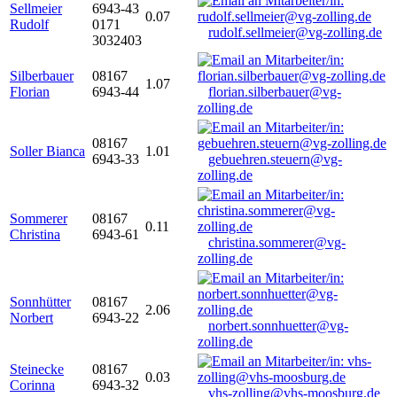
Sellmeier
6943-43
0.07
Rudolf
0171
rudolf.sellmeier@vg-zolling.de
3032403
Silberbauer
08167
1.07
Florian
6943-44
florian.silberbauer@vg-
zolling.de
08167
Soller Bianca
1.01
6943-33
gebuehren.steuern@vg-
zolling.de
Sommerer
08167
0.11
Christina
6943-61
christina.sommerer@vg-
zolling.de
Sonnhütter
08167
2.06
Norbert
6943-22
norbert.sonnhuetter@vg-
zolling.de
Steinecke
08167
0.03
Corinna
6943-32
vhs-zolling@vhs-moosburg.de