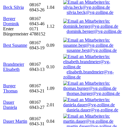
08167
Beck Silvia
1.04
6943-26
silvia.beck@vg-zolling.de
Berger
08167
Dominik
6943-46
1.12
Erster
0171
dominik.berger@vg-zolling.de
Bürgermeister
4788152
08167
Best Susanne
0.09
6943-19
susanne.best@vg-zolling.de
Brandmeier
08167
0.10
Elisabeth
6943-13
elisabeth.brandmeier@vg-
zolling.de
Burger
08167
1.09
Thomas
6943-21
thomas.burger@vg-zolling.de
Dauer
08167
2.01
Daniela
6943-27
daniela.dauer@vg-zolling.de
08167
Dauer Martin
0.04
6943-31
martin.dauer@vg-zolling.de