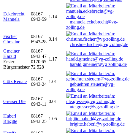
Eckebrecht
08167
1.14
Manuela
6943-59
manuela.eckebrecht@vg-
zolling.de
Fischer
08167
0.14
Christine
6943-28
christine.fischer@vg-zolling.de
Gmeiner
08167
Harald
6943-47
1.17
Erster
0170 65
harald.gmeiner@vg-zolling.de
Bürgermeister
72 528
08167
Götz Renate
1.01
6943-24
gebuehren.steuern@vg-
zolling.de
08167
Gresser Ute
0.01
6943-11
ute.gresser@vg-zolling.de
Haberl
08167
1.05
Brigitte
6943-25
brigitte.haberl@vg-zolling.de