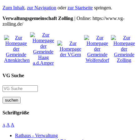
Zum Inhalt
,
zur Navigation
oder
zur Startseite
springen.
Verwaltungsgemeinschaft Zolling
| Online: https://www.vg-
zolling.de/
VG Suche
suchen
Schriftgröße
A
A
A
Rathaus - Verwaltung