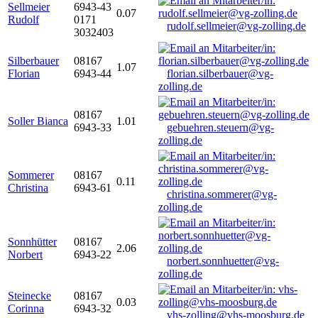
Sellmeier
6943-43
0.07
Rudolf
0171
rudolf.sellmeier@vg-zolling.de
3032403
Silberbauer
08167
1.07
Florian
6943-44
florian.silberbauer@vg-
zolling.de
08167
Soller Bianca
1.01
6943-33
gebuehren.steuern@vg-
zolling.de
Sommerer
08167
0.11
Christina
6943-61
christina.sommerer@vg-
zolling.de
Sonnhütter
08167
2.06
Norbert
6943-22
norbert.sonnhuetter@vg-
zolling.de
Steinecke
08167
0.03
Corinna
6943-32
vhs-zolling@vhs-moosburg.de