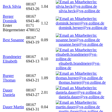
08167
Beck Silvia
1.04
6943-26
silvia.beck@vg-zolling.de
Berger
08167
Dominik
6943-46
1.12
Erster
0171
dominik.berger@vg-zolling.de
Bürgermeister
4788152
08167
Best Susanne
0.09
6943-19
susanne.best@vg-zolling.de
Brandmeier
08167
0.10
Elisabeth
6943-13
elisabeth.brandmeier@vg-
zolling.de
Burger
08167
1.09
Thomas
6943-21
thomas.burger@vg-zolling.de
Dauer
08167
2.01
Daniela
6943-27
daniela.dauer@vg-zolling.de
08167
Dauer Martin
0.04
6943-31
martin.dauer@vg-zolling.de