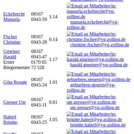
Eckebrecht
08167
1.14
Manuela
6943-59
manuela.eckebrecht@vg-
zolling.de
Fischer
08167
0.14
Christine
6943-28
christine.fischer@vg-zolling.de
Gmeiner
08167
Harald
6943-47
1.17
Erster
0170 65
harald.gmeiner@vg-zolling.de
Bürgermeister
72 528
08167
Götz Renate
1.01
6943-24
gebuehren.steuern@vg-
zolling.de
08167
Gresser Ute
0.01
6943-11
ute.gresser@vg-zolling.de
Haberl
08167
1.05
Brigitte
6943-25
brigitte.haberl@vg-zolling.de