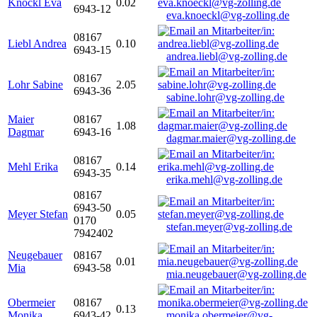
Knöckl Eva
0.02
6943-12
eva.knoeckl@vg-zolling.de
08167
Liebl Andrea
0.10
6943-15
andrea.liebl@vg-zolling.de
08167
Lohr Sabine
2.05
6943-36
sabine.lohr@vg-zolling.de
Maier
08167
1.08
Dagmar
6943-16
dagmar.maier@vg-zolling.de
08167
Mehl Erika
0.14
6943-35
erika.mehl@vg-zolling.de
08167
6943-50
Meyer Stefan
0.05
0170
stefan.meyer@vg-zolling.de
7942402
Neugebauer
08167
0.01
Mia
6943-58
mia.neugebauer@vg-zolling.de
Obermeier
08167
0.13
Monika
6943-42
monika.obermeier@vg-