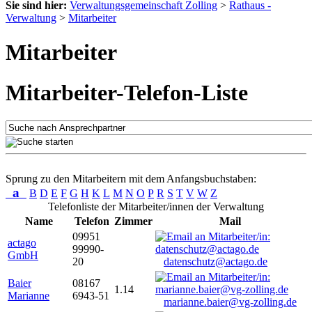
Sie sind hier:
Verwaltungsgemeinschaft Zolling
>
Rathaus -
Verwaltung
>
Mitarbeiter
Mitarbeiter
Mitarbeiter-Telefon-Liste
Sprung zu den Mitarbeitern mit dem Anfangsbuchstaben:
a
B
D
E
F
G
H
K
L
M
N
O
P
R
S
T
V
W
Z
Telefonliste der Mitarbeiter/innen der Verwaltung
Name
Telefon
Zimmer
Mail
09951
actago
99990-
GmbH
20
datenschutz@actago.de
Baier
08167
1.14
Marianne
6943-51
marianne.baier@vg-zolling.de