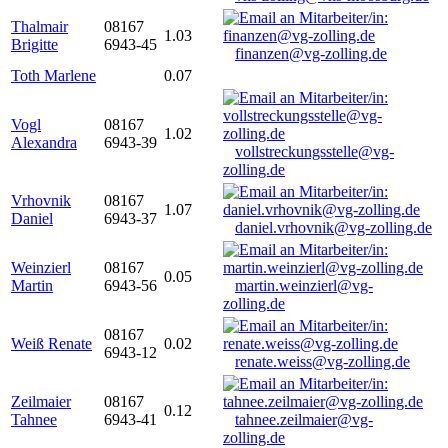
Thalmair
08167
1.03
Brigitte
6943-45
finanzen@vg-zolling.de
Toth Marlene
0.07
Vogl
08167
1.02
Alexandra
6943-39
vollstreckungsstelle@vg-
zolling.de
Vrhovnik
08167
1.07
Daniel
6943-37
daniel.vrhovnik@vg-zolling.de
Weinzierl
08167
0.05
Martin
6943-56
martin.weinzierl@vg-
zolling.de
08167
Weiß Renate
0.02
6943-12
renate.weiss@vg-zolling.de
Zeilmaier
08167
0.12
Tahnee
6943-41
tahnee.zeilmaier@vg-
zolling.de