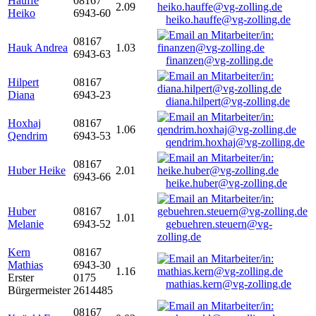
Hauffe
08167
2.09
Heiko
6943-60
heiko.hauffe@vg-zolling.de
08167
Hauk Andrea
1.03
6943-63
finanzen@vg-zolling.de
Hilpert
08167
Diana
6943-23
diana.hilpert@vg-zolling.de
Hoxhaj
08167
1.06
Qendrim
6943-53
qendrim.hoxhaj@vg-zolling.de
08167
Huber Heike
2.01
6943-66
heike.huber@vg-zolling.de
Huber
08167
1.01
Melanie
6943-52
gebuehren.steuern@vg-
zolling.de
Kern
08167
Mathias
6943-30
1.16
Erster
0175
mathias.kern@vg-zolling.de
Bürgermeister
2614485
08167