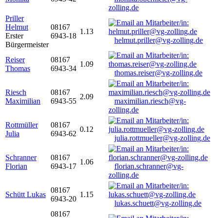
zolling.de
Priller
Helmut
08167
1.13
Erster
6943-18
helmut.priller@vg-zolling.de
Bürgermeister
Reiser
08167
1.09
Thomas
6943-34
thomas.reiser@vg-zolling.de
Riesch
08167
2.09
Maximilian
6943-55
maximilian.riesch@vg-
zolling.de
Rottmüller
08167
0.12
Julia
6943-62
julia.rottmueller@vg-zolling.de
Schranner
08167
1.06
Florian
6943-17
florian.schranner@vg-
zolling.de
08167
Schütt Lukas
1.15
6943-20
lukas.schuett@vg-zolling.de
08167