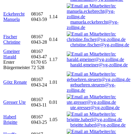
Eckebrecht
08167
1.14
Manuela
6943-59
manuela.eckebrecht@vg-
zolling.de
Fischer
08167
0.14
Christine
6943-28
christine.fischer@vg-zolling.de
Gmeiner
08167
Harald
6943-47
1.17
Erster
0170 65
harald.gmeiner@vg-zolling.de
Bürgermeister
72 528
08167
Götz Renate
1.01
6943-24
gebuehren.steuern@vg-
zolling.de
08167
Gresser Ute
0.01
6943-11
ute.gresser@vg-zolling.de
Haberl
08167
1.05
Brigitte
6943-25
brigitte.haberl@vg-zolling.de