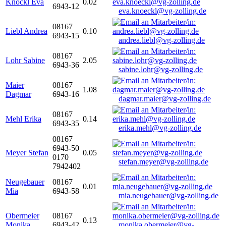
Knöckl Eva
0.02
6943-12
eva.knoeckl@vg-zolling.de
08167
Liebl Andrea
0.10
6943-15
andrea.liebl@vg-zolling.de
08167
Lohr Sabine
2.05
6943-36
sabine.lohr@vg-zolling.de
Maier
08167
1.08
Dagmar
6943-16
dagmar.maier@vg-zolling.de
08167
Mehl Erika
0.14
6943-35
erika.mehl@vg-zolling.de
08167
6943-50
Meyer Stefan
0.05
0170
stefan.meyer@vg-zolling.de
7942402
Neugebauer
08167
0.01
Mia
6943-58
mia.neugebauer@vg-zolling.de
Obermeier
08167
0.13
Monika
6943-42
monika.obermeier@vg-