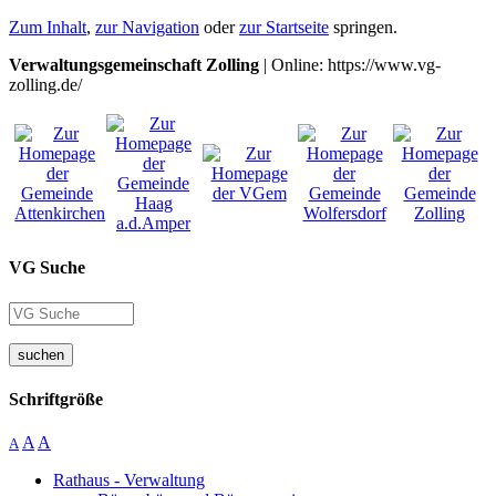
Zum Inhalt
,
zur Navigation
oder
zur Startseite
springen.
Verwaltungsgemeinschaft Zolling
| Online: https://www.vg-
zolling.de/
VG Suche
suchen
Schriftgröße
A
A
A
Rathaus - Verwaltung