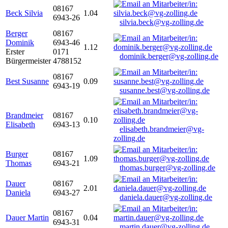
08167
Beck Silvia
1.04
6943-26
silvia.beck@vg-zolling.de
Berger
08167
Dominik
6943-46
1.12
Erster
0171
dominik.berger@vg-zolling.de
Bürgermeister
4788152
08167
Best Susanne
0.09
6943-19
susanne.best@vg-zolling.de
Brandmeier
08167
0.10
Elisabeth
6943-13
elisabeth.brandmeier@vg-
zolling.de
Burger
08167
1.09
Thomas
6943-21
thomas.burger@vg-zolling.de
Dauer
08167
2.01
Daniela
6943-27
daniela.dauer@vg-zolling.de
08167
Dauer Martin
0.04
6943-31
martin.dauer@vg-zolling.de