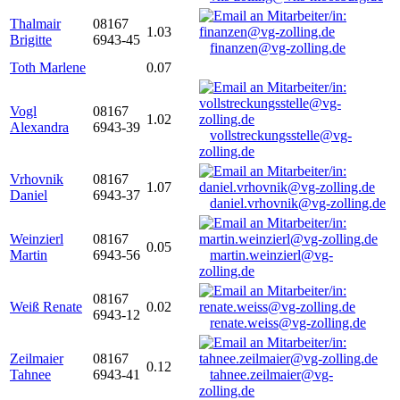
Thalmair
08167
1.03
Brigitte
6943-45
finanzen@vg-zolling.de
Toth Marlene
0.07
Vogl
08167
1.02
Alexandra
6943-39
vollstreckungsstelle@vg-
zolling.de
Vrhovnik
08167
1.07
Daniel
6943-37
daniel.vrhovnik@vg-zolling.de
Weinzierl
08167
0.05
Martin
6943-56
martin.weinzierl@vg-
zolling.de
08167
Weiß Renate
0.02
6943-12
renate.weiss@vg-zolling.de
Zeilmaier
08167
0.12
Tahnee
6943-41
tahnee.zeilmaier@vg-
zolling.de