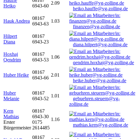
Hauffe
08167
2.09
Heiko
6943-60
heiko.hauffe@vg-zolling.de
08167
Hauk Andrea
1.03
6943-63
finanzen@vg-zolling.de
Hilpert
08167
Diana
6943-23
diana.hilpert@vg-zolling.de
Hoxhaj
08167
1.06
Qendrim
6943-53
qendrim.hoxhaj@vg-zolling.de
08167
Huber Heike
2.01
6943-66
heike.huber@vg-zolling.de
Huber
08167
1.01
Melanie
6943-52
gebuehren.steuern@vg-
zolling.de
Kern
08167
Mathias
6943-30
1.16
Erster
0175
mathias.kern@vg-zolling.de
Bürgermeister
2614485
08167