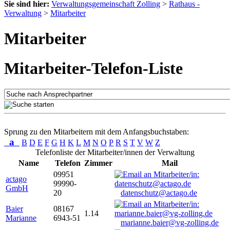
Sie sind hier:
Verwaltungsgemeinschaft Zolling
>
Rathaus -
Verwaltung
>
Mitarbeiter
Mitarbeiter
Mitarbeiter-Telefon-Liste
Sprung zu den Mitarbeitern mit dem Anfangsbuchstaben:
a
B
D
E
F
G
H
K
L
M
N
O
P
R
S
T
V
W
Z
Telefonliste der Mitarbeiter/innen der Verwaltung
Name
Telefon
Zimmer
Mail
09951
actago
99990-
GmbH
20
datenschutz@actago.de
Baier
08167
1.14
Marianne
6943-51
marianne.baier@vg-zolling.de