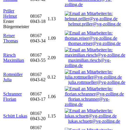
zolling.de
Priller
Helmut
08167
1.13
Erster
6943-18
helmut.priller@vg-zolling.de
Bürgermeister
Reiser
08167
1.09
Thomas
6943-34
thomas.reiser@vg-zolling.de
Riesch
08167
2.09
Maximilian
6943-55
maximilian.riesch@vg-
zolling.de
Rottmüller
08167
0.12
Julia
6943-62
julia.rottmueller@vg-zolling.de
Schranner
08167
1.06
Florian
6943-17
florian.schranner@vg-
zolling.de
08167
Schütt Lukas
1.15
6943-20
lukas.schuett@vg-zolling.de
08167