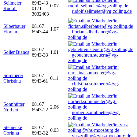
Sellmeier
6943-43
0.07
Rudolf
0171
rudolf.sellmeier@vg-zolling.de
3032403
Silberbauer
08167
1.07
Florian
6943-44
florian.silberbauer@vg-
zolling.de
08167
Soller Bianca
1.01
6943-33
gebuehren.steuern@vg-
zolling.de
Sommerer
08167
0.11
Christina
6943-61
christina.sommerer@vg-
zolling.de
Sonnhütter
08167
2.06
Norbert
6943-22
norbert.sonnhuetter@vg-
zolling.de
Steinecke
08167
0.03
Corinna
6943-32
vhs-zolling@vhs-moosburg.de