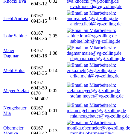
Knöckl Eva
0.02
6943-12
eva.knoeckl@vg-zolling.de
08167
Liebl Andrea
0.10
6943-15
andrea.liebl@vg-zolling.de
08167
Lohr Sabine
2.05
6943-36
sabine.lohr@vg-zolling.de
Maier
08167
1.08
Dagmar
6943-16
dagmar.maier@vg-zolling.de
08167
Mehl Erika
0.14
6943-35
erika.mehl@vg-zolling.de
08167
6943-50
Meyer Stefan
0.05
0170
stefan.meyer@vg-zolling.de
7942402
Neugebauer
08167
0.01
Mia
6943-58
mia.neugebauer@vg-zolling.de
Obermeier
08167
0.13
Monika
6943-42
monika.obermeier@vg-