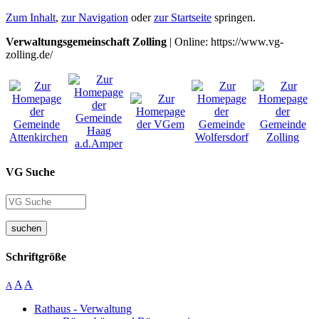
Zum Inhalt
,
zur Navigation
oder
zur Startseite
springen.
Verwaltungsgemeinschaft Zolling
| Online: https://www.vg-
zolling.de/
VG Suche
suchen
Schriftgröße
A
A
A
Rathaus - Verwaltung