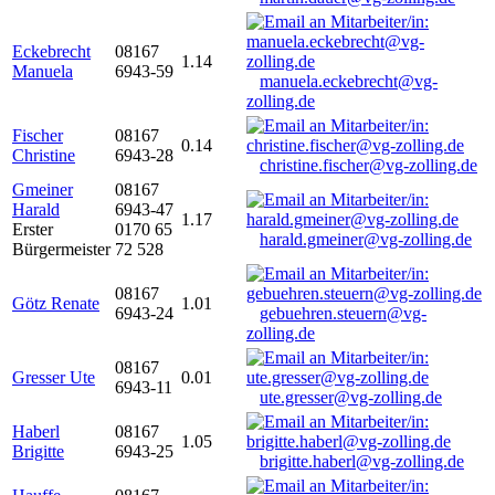
Eckebrecht
08167
1.14
Manuela
6943-59
manuela.eckebrecht@vg-
zolling.de
Fischer
08167
0.14
Christine
6943-28
christine.fischer@vg-zolling.de
Gmeiner
08167
Harald
6943-47
1.17
Erster
0170 65
harald.gmeiner@vg-zolling.de
Bürgermeister
72 528
08167
Götz Renate
1.01
6943-24
gebuehren.steuern@vg-
zolling.de
08167
Gresser Ute
0.01
6943-11
ute.gresser@vg-zolling.de
Haberl
08167
1.05
Brigitte
6943-25
brigitte.haberl@vg-zolling.de