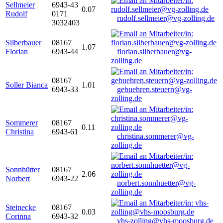
Sellmeier
6943-43
0.07
Rudolf
0171
rudolf.sellmeier@vg-zolling.de
3032403
Silberbauer
08167
1.07
Florian
6943-44
florian.silberbauer@vg-
zolling.de
08167
Soller Bianca
1.01
6943-33
gebuehren.steuern@vg-
zolling.de
Sommerer
08167
0.11
Christina
6943-61
christina.sommerer@vg-
zolling.de
Sonnhütter
08167
2.06
Norbert
6943-22
norbert.sonnhuetter@vg-
zolling.de
Steinecke
08167
0.03
Corinna
6943-32
vhs-zolling@vhs-moosburg.de