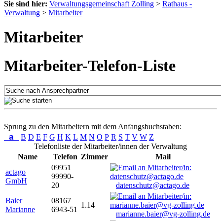
Sie sind hier:
Verwaltungsgemeinschaft Zolling
>
Rathaus -
Verwaltung
>
Mitarbeiter
Mitarbeiter
Mitarbeiter-Telefon-Liste
Sprung zu den Mitarbeitern mit dem Anfangsbuchstaben:
a
B
D
E
F
G
H
K
L
M
N
O
P
R
S
T
V
W
Z
Telefonliste der Mitarbeiter/innen der Verwaltung
Name
Telefon
Zimmer
Mail
09951
actago
99990-
GmbH
20
datenschutz@actago.de
Baier
08167
1.14
Marianne
6943-51
marianne.baier@vg-zolling.de