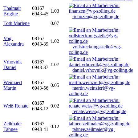
Thalmair
08167
1.03
Brigitte
6943-45
finanzen@vg-zolling.de
Toth Marlene
0.07
Vogl
08167
1.02
Alexandra
6943-39
vollstreckungsstelle@vg-
zolling.de
Vrhovnik
08167
1.07
Daniel
6943-37
daniel.vrhovnik@vg-zolling.de
Weinzierl
08167
0.05
Martin
6943-56
martin.weinzierl@vg-
zolling.de
08167
Weiß Renate
0.02
6943-12
renate.weiss@vg-zolling.de
Zeilmaier
08167
0.12
Tahnee
6943-41
tahnee.zeilmaier@vg-
zolling.de