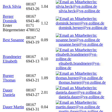
08167
Beck Silvia
1.04
6943-26
silvia.beck@vg-zolling.de
Berger
08167
Dominik
6943-46
1.12
Erster
0171
dominik.berger@vg-zolling.de
Bürgermeister
4788152
08167
Best Susanne
0.09
6943-19
susanne.best@vg-zolling.de
Brandmeier
08167
0.10
Elisabeth
6943-13
elisabeth.brandmeier@vg-
zolling.de
Burger
08167
1.09
Thomas
6943-21
thomas.burger@vg-zolling.de
Dauer
08167
2.01
Daniela
6943-27
daniela.dauer@vg-zolling.de
08167
Dauer Martin
0.04
6943-31
martin.dauer@vg-zolling.de