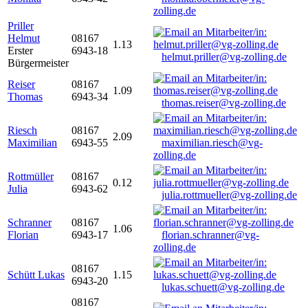
zolling.de
Priller
Helmut
08167
1.13
Erster
6943-18
helmut.priller@vg-zolling.de
Bürgermeister
Reiser
08167
1.09
Thomas
6943-34
thomas.reiser@vg-zolling.de
Riesch
08167
2.09
Maximilian
6943-55
maximilian.riesch@vg-
zolling.de
Rottmüller
08167
0.12
Julia
6943-62
julia.rottmueller@vg-zolling.de
Schranner
08167
1.06
Florian
6943-17
florian.schranner@vg-
zolling.de
08167
Schütt Lukas
1.15
6943-20
lukas.schuett@vg-zolling.de
08167