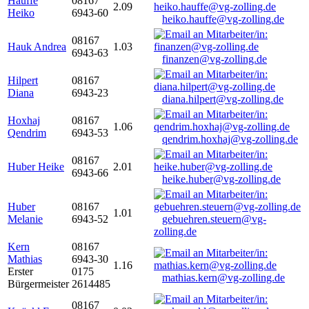
Hauffe
08167
2.09
Heiko
6943-60
heiko.hauffe@vg-zolling.de
08167
Hauk Andrea
1.03
6943-63
finanzen@vg-zolling.de
Hilpert
08167
Diana
6943-23
diana.hilpert@vg-zolling.de
Hoxhaj
08167
1.06
Qendrim
6943-53
qendrim.hoxhaj@vg-zolling.de
08167
Huber Heike
2.01
6943-66
heike.huber@vg-zolling.de
Huber
08167
1.01
Melanie
6943-52
gebuehren.steuern@vg-
zolling.de
Kern
08167
Mathias
6943-30
1.16
Erster
0175
mathias.kern@vg-zolling.de
Bürgermeister
2614485
08167