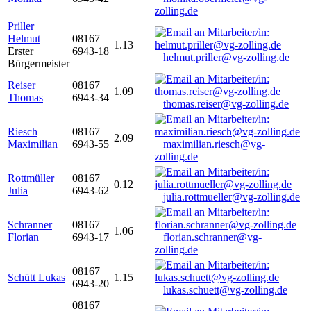
zolling.de
Priller
Helmut
08167
1.13
Erster
6943-18
helmut.priller@vg-zolling.de
Bürgermeister
Reiser
08167
1.09
Thomas
6943-34
thomas.reiser@vg-zolling.de
Riesch
08167
2.09
Maximilian
6943-55
maximilian.riesch@vg-
zolling.de
Rottmüller
08167
0.12
Julia
6943-62
julia.rottmueller@vg-zolling.de
Schranner
08167
1.06
Florian
6943-17
florian.schranner@vg-
zolling.de
08167
Schütt Lukas
1.15
6943-20
lukas.schuett@vg-zolling.de
08167