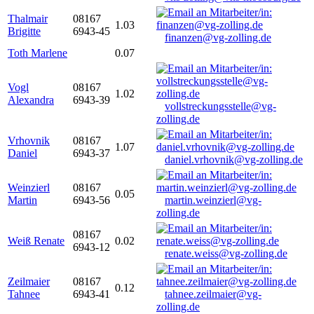
Thalmair
08167
1.03
Brigitte
6943-45
finanzen@vg-zolling.de
Toth Marlene
0.07
Vogl
08167
1.02
Alexandra
6943-39
vollstreckungsstelle@vg-
zolling.de
Vrhovnik
08167
1.07
Daniel
6943-37
daniel.vrhovnik@vg-zolling.de
Weinzierl
08167
0.05
Martin
6943-56
martin.weinzierl@vg-
zolling.de
08167
Weiß Renate
0.02
6943-12
renate.weiss@vg-zolling.de
Zeilmaier
08167
0.12
Tahnee
6943-41
tahnee.zeilmaier@vg-
zolling.de