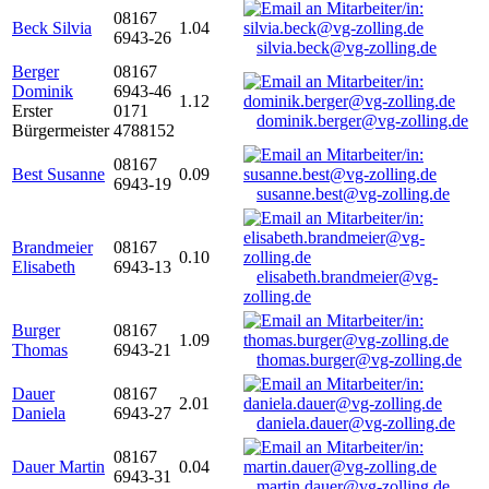
08167
Beck Silvia
1.04
6943-26
silvia.beck@vg-zolling.de
Berger
08167
Dominik
6943-46
1.12
Erster
0171
dominik.berger@vg-zolling.de
Bürgermeister
4788152
08167
Best Susanne
0.09
6943-19
susanne.best@vg-zolling.de
Brandmeier
08167
0.10
Elisabeth
6943-13
elisabeth.brandmeier@vg-
zolling.de
Burger
08167
1.09
Thomas
6943-21
thomas.burger@vg-zolling.de
Dauer
08167
2.01
Daniela
6943-27
daniela.dauer@vg-zolling.de
08167
Dauer Martin
0.04
6943-31
martin.dauer@vg-zolling.de