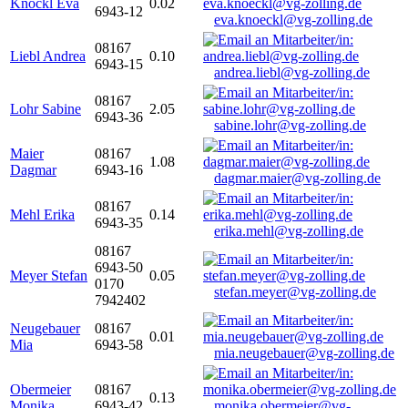
Knöckl Eva
0.02
6943-12
eva.knoeckl@vg-zolling.de
08167
Liebl Andrea
0.10
6943-15
andrea.liebl@vg-zolling.de
08167
Lohr Sabine
2.05
6943-36
sabine.lohr@vg-zolling.de
Maier
08167
1.08
Dagmar
6943-16
dagmar.maier@vg-zolling.de
08167
Mehl Erika
0.14
6943-35
erika.mehl@vg-zolling.de
08167
6943-50
Meyer Stefan
0.05
0170
stefan.meyer@vg-zolling.de
7942402
Neugebauer
08167
0.01
Mia
6943-58
mia.neugebauer@vg-zolling.de
Obermeier
08167
0.13
Monika
6943-42
monika.obermeier@vg-