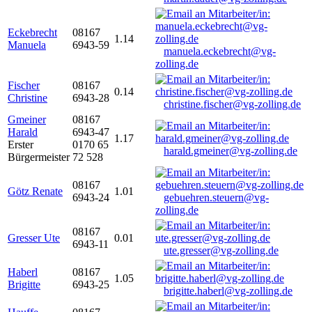
Eckebrecht
08167
1.14
Manuela
6943-59
manuela.eckebrecht@vg-
zolling.de
Fischer
08167
0.14
Christine
6943-28
christine.fischer@vg-zolling.de
Gmeiner
08167
Harald
6943-47
1.17
Erster
0170 65
harald.gmeiner@vg-zolling.de
Bürgermeister
72 528
08167
Götz Renate
1.01
6943-24
gebuehren.steuern@vg-
zolling.de
08167
Gresser Ute
0.01
6943-11
ute.gresser@vg-zolling.de
Haberl
08167
1.05
Brigitte
6943-25
brigitte.haberl@vg-zolling.de