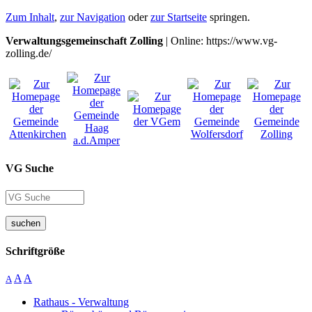
Zum Inhalt
,
zur Navigation
oder
zur Startseite
springen.
Verwaltungsgemeinschaft Zolling
| Online: https://www.vg-
zolling.de/
VG Suche
suchen
Schriftgröße
A
A
A
Rathaus - Verwaltung