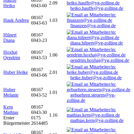
Hauffe
08167
2.09
Heiko
6943-60
heiko.hauffe@vg-zolling.de
08167
Hauk Andrea
1.03
6943-63
finanzen@vg-zolling.de
Hilpert
08167
Diana
6943-23
diana.hilpert@vg-zolling.de
Hoxhaj
08167
1.06
Qendrim
6943-53
qendrim.hoxhaj@vg-zolling.de
08167
Huber Heike
2.01
6943-66
heike.huber@vg-zolling.de
Huber
08167
1.01
Melanie
6943-52
gebuehren.steuern@vg-
zolling.de
Kern
08167
Mathias
6943-30
1.16
Erster
0175
mathias.kern@vg-zolling.de
Bürgermeister
2614485
08167