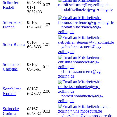
Sellmeier
6943-43
0.07
Rudolf
0171
rudolf.sellmeier@vg-zolling.de
3032403
Silberbauer
08167
1.07
Florian
6943-44
florian.silberbauer@vg-
zolling.de
08167
Soller Bianca
1.01
6943-33
gebuehren.steuern@vg-
zolling.de
Sommerer
08167
0.11
Christina
6943-61
christina.sommerer@vg-
zolling.de
Sonnhütter
08167
2.06
Norbert
6943-22
norbert.sonnhuetter@vg-
zolling.de
Steinecke
08167
0.03
Corinna
6943-32
vhs-zolling@vhs-moosburg.de