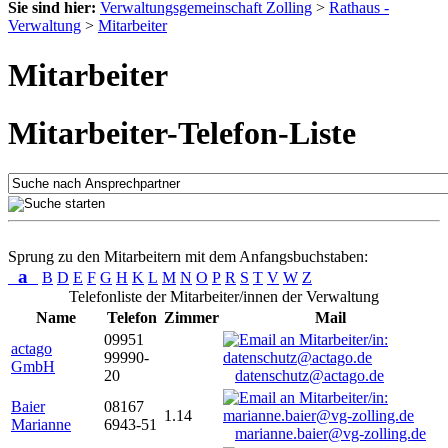
Sie sind hier:
Verwaltungsgemeinschaft Zolling
>
Rathaus -
Verwaltung
>
Mitarbeiter
Mitarbeiter
Mitarbeiter-Telefon-Liste
Sprung zu den Mitarbeitern mit dem Anfangsbuchstaben:
a
B
D
E
F
G
H
K
L
M
N
O
P
R
S
T
V
W
Z
Telefonliste der Mitarbeiter/innen der Verwaltung
Name
Telefon
Zimmer
Mail
09951
actago
99990-
GmbH
20
datenschutz@actago.de
Baier
08167
1.14
Marianne
6943-51
marianne.baier@vg-zolling.de