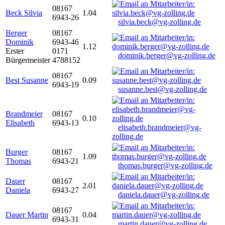
08167
Beck Silvia
1.04
6943-26
silvia.beck@vg-zolling.de
Berger
08167
Dominik
6943-46
1.12
Erster
0171
dominik.berger@vg-zolling.de
Bürgermeister
4788152
08167
Best Susanne
0.09
6943-19
susanne.best@vg-zolling.de
Brandmeier
08167
0.10
Elisabeth
6943-13
elisabeth.brandmeier@vg-
zolling.de
Burger
08167
1.09
Thomas
6943-21
thomas.burger@vg-zolling.de
Dauer
08167
2.01
Daniela
6943-27
daniela.dauer@vg-zolling.de
08167
Dauer Martin
0.04
6943-31
martin.dauer@vg-zolling.de