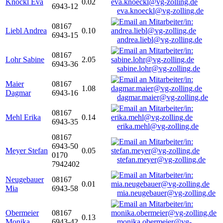
Knöckl Eva
0.02
6943-12
eva.knoeckl@vg-zolling.de
08167
Liebl Andrea
0.10
6943-15
andrea.liebl@vg-zolling.de
08167
Lohr Sabine
2.05
6943-36
sabine.lohr@vg-zolling.de
Maier
08167
1.08
Dagmar
6943-16
dagmar.maier@vg-zolling.de
08167
Mehl Erika
0.14
6943-35
erika.mehl@vg-zolling.de
08167
6943-50
Meyer Stefan
0.05
0170
stefan.meyer@vg-zolling.de
7942402
Neugebauer
08167
0.01
Mia
6943-58
mia.neugebauer@vg-zolling.de
Obermeier
08167
0.13
Monika
6943-42
monika.obermeier@vg-