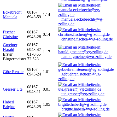
Eckebrecht
08167
1.14
Manuela
6943-59
manuela.eckebrecht@vg-
zolling.de
Fischer
08167
0.14
Christine
6943-28
christine.fischer@vg-zolling.de
Gmeiner
08167
Harald
6943-47
1.17
Erster
0170 65
harald.gmeiner@vg-zolling.de
Bürgermeister
72 528
08167
Götz Renate
1.01
6943-24
gebuehren.steuern@vg-
zolling.de
08167
Gresser Ute
0.01
6943-11
ute.gresser@vg-zolling.de
Haberl
08167
1.05
Brigitte
6943-25
brigitte.haberl@vg-zolling.de