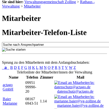
Sie sind hier:
Verwaltungsgemeinschaft Zolling
>
Rathaus -
Verwaltung
>
Mitarbeiter
Mitarbeiter
Mitarbeiter-Telefon-Liste
Sprung zu den Mitarbeitern mit dem Anfangsbuchstaben:
a
B
D
E
F
G
H
K
L
M
N
O
P
R
S
T
V
W
Z
Telefonliste der Mitarbeiter/innen der Verwaltung
Name
Telefon
Zimmer
Mail
09951
actago
99990-
GmbH
20
datenschutz@actago.de
Baier
08167
1.14
Marianne
6943-51
marianne.baier@vg-zolling.de