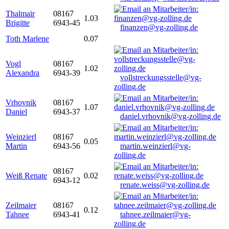
Thalmair
08167
1.03
Brigitte
6943-45
finanzen@vg-zolling.de
Toth Marlene
0.07
Vogl
08167
1.02
Alexandra
6943-39
vollstreckungsstelle@vg-
zolling.de
Vrhovnik
08167
1.07
Daniel
6943-37
daniel.vrhovnik@vg-zolling.de
Weinzierl
08167
0.05
Martin
6943-56
martin.weinzierl@vg-
zolling.de
08167
Weiß Renate
0.02
6943-12
renate.weiss@vg-zolling.de
Zeilmaier
08167
0.12
Tahnee
6943-41
tahnee.zeilmaier@vg-
zolling.de