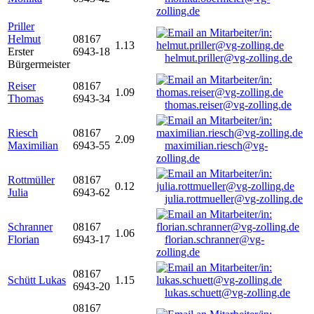
zolling.de
Priller
Helmut
08167
1.13
Erster
6943-18
helmut.priller@vg-zolling.de
Bürgermeister
Reiser
08167
1.09
Thomas
6943-34
thomas.reiser@vg-zolling.de
Riesch
08167
2.09
Maximilian
6943-55
maximilian.riesch@vg-
zolling.de
Rottmüller
08167
0.12
Julia
6943-62
julia.rottmueller@vg-zolling.de
Schranner
08167
1.06
Florian
6943-17
florian.schranner@vg-
zolling.de
08167
Schütt Lukas
1.15
6943-20
lukas.schuett@vg-zolling.de
08167