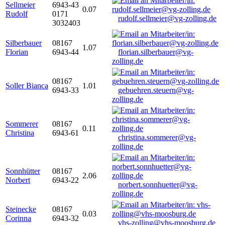
Sellmeier
6943-43
0.07
Rudolf
0171
rudolf.sellmeier@vg-zolling.de
3032403
Silberbauer
08167
1.07
Florian
6943-44
florian.silberbauer@vg-
zolling.de
08167
Soller Bianca
1.01
6943-33
gebuehren.steuern@vg-
zolling.de
Sommerer
08167
0.11
Christina
6943-61
christina.sommerer@vg-
zolling.de
Sonnhütter
08167
2.06
Norbert
6943-22
norbert.sonnhuetter@vg-
zolling.de
Steinecke
08167
0.03
Corinna
6943-32
vhs-zolling@vhs-moosburg.de