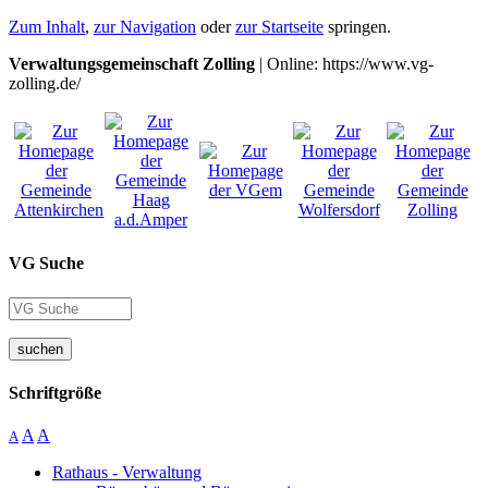
Zum Inhalt
,
zur Navigation
oder
zur Startseite
springen.
Verwaltungsgemeinschaft Zolling
| Online: https://www.vg-
zolling.de/
VG Suche
suchen
Schriftgröße
A
A
A
Rathaus - Verwaltung