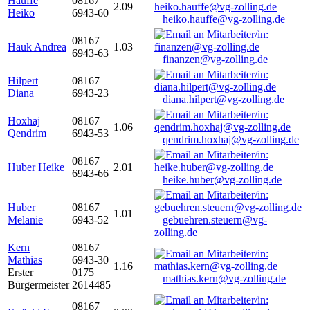
Hauffe
08167
2.09
Heiko
6943-60
heiko.hauffe@vg-zolling.de
08167
Hauk Andrea
1.03
6943-63
finanzen@vg-zolling.de
Hilpert
08167
Diana
6943-23
diana.hilpert@vg-zolling.de
Hoxhaj
08167
1.06
Qendrim
6943-53
qendrim.hoxhaj@vg-zolling.de
08167
Huber Heike
2.01
6943-66
heike.huber@vg-zolling.de
Huber
08167
1.01
Melanie
6943-52
gebuehren.steuern@vg-
zolling.de
Kern
08167
Mathias
6943-30
1.16
Erster
0175
mathias.kern@vg-zolling.de
Bürgermeister
2614485
08167