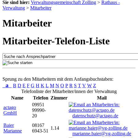
Sie sind hier:
Verwaltungsgemeinschaft Zolling
>
Rathaus -
Verwaltung
>
Mitarbeiter
Mitarbeiter
Mitarbeiter-Telefon-Liste
Sprung zu den Mitarbeitern mit dem Anfangsbuchstaben:
a
B
D
E
F
G
H
K
L
M
N
O
P
R
S
T
V
W
Z
Telefonliste der Mitarbeiter/innen der Verwaltung
Name
Telefon
Zimmer
Mail
09951
actago
99990-
GmbH
20
datenschutz@actago.de
Baier
08167
1.14
Marianne
6943-51
marianne.baier@vg-zolling.de