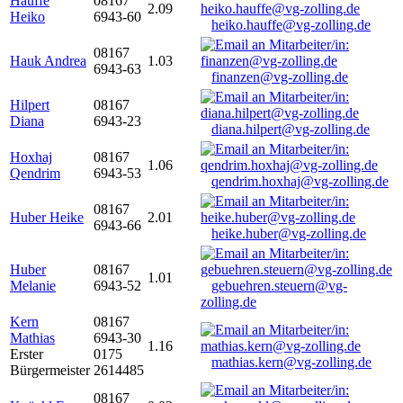
Hauffe
08167
2.09
Heiko
6943-60
heiko.hauffe@vg-zolling.de
08167
Hauk Andrea
1.03
6943-63
finanzen@vg-zolling.de
Hilpert
08167
Diana
6943-23
diana.hilpert@vg-zolling.de
Hoxhaj
08167
1.06
Qendrim
6943-53
qendrim.hoxhaj@vg-zolling.de
08167
Huber Heike
2.01
6943-66
heike.huber@vg-zolling.de
Huber
08167
1.01
Melanie
6943-52
gebuehren.steuern@vg-
zolling.de
Kern
08167
Mathias
6943-30
1.16
Erster
0175
mathias.kern@vg-zolling.de
Bürgermeister
2614485
08167