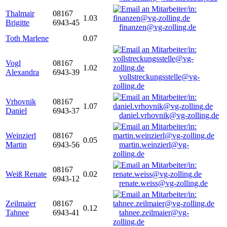
Thalmair
08167
1.03
Brigitte
6943-45
finanzen@vg-zolling.de
Toth Marlene
0.07
Vogl
08167
1.02
Alexandra
6943-39
vollstreckungsstelle@vg-
zolling.de
Vrhovnik
08167
1.07
Daniel
6943-37
daniel.vrhovnik@vg-zolling.de
Weinzierl
08167
0.05
Martin
6943-56
martin.weinzierl@vg-
zolling.de
08167
Weiß Renate
0.02
6943-12
renate.weiss@vg-zolling.de
Zeilmaier
08167
0.12
Tahnee
6943-41
tahnee.zeilmaier@vg-
zolling.de