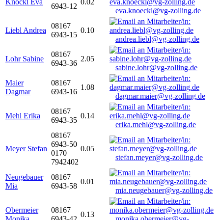
Knöckl Eva
0.02
6943-12
eva.knoeckl@vg-zolling.de
08167
Liebl Andrea
0.10
6943-15
andrea.liebl@vg-zolling.de
08167
Lohr Sabine
2.05
6943-36
sabine.lohr@vg-zolling.de
Maier
08167
1.08
Dagmar
6943-16
dagmar.maier@vg-zolling.de
08167
Mehl Erika
0.14
6943-35
erika.mehl@vg-zolling.de
08167
6943-50
Meyer Stefan
0.05
0170
stefan.meyer@vg-zolling.de
7942402
Neugebauer
08167
0.01
Mia
6943-58
mia.neugebauer@vg-zolling.de
Obermeier
08167
0.13
Monika
6943-42
monika.obermeier@vg-