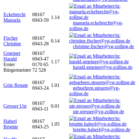
Eckebrecht
08167
1.14
Manuela
6943-59
manuela.eckebrecht@vg-
zolling.de
Fischer
08167
0.14
Christine
6943-28
christine.fischer@vg-zolling.de
Gmeiner
08167
Harald
6943-47
1.17
Erster
0170 65
harald.gmeiner@vg-zolling.de
Bürgermeister
72 528
08167
Götz Renate
1.01
6943-24
gebuehren.steuern@vg-
zolling.de
08167
Gresser Ute
0.01
6943-11
ute.gresser@vg-zolling.de
Haberl
08167
1.05
Brigitte
6943-25
brigitte.haberl@vg-zolling.de