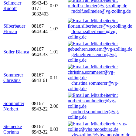
Sellmeier
6943-43
0.07
Rudolf
0171
rudolf.sellmeier@vg-zolling.de
3032403
Silberbauer
08167
1.07
Florian
6943-44
florian.silberbauer@vg-
zolling.de
08167
Soller Bianca
1.01
6943-33
gebuehren.steuern@vg-
zolling.de
Sommerer
08167
0.11
Christina
6943-61
christina.sommerer@vg-
zolling.de
Sonnhütter
08167
2.06
Norbert
6943-22
norbert.sonnhuetter@vg-
zolling.de
Steinecke
08167
0.03
Corinna
6943-32
vhs-zolling@vhs-moosburg.de