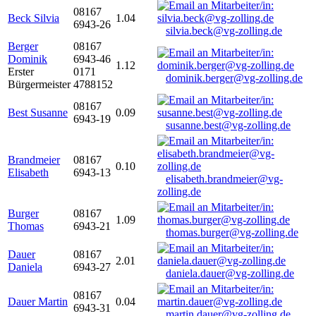
08167
Beck Silvia
1.04
6943-26
silvia.beck@vg-zolling.de
Berger
08167
Dominik
6943-46
1.12
Erster
0171
dominik.berger@vg-zolling.de
Bürgermeister
4788152
08167
Best Susanne
0.09
6943-19
susanne.best@vg-zolling.de
Brandmeier
08167
0.10
Elisabeth
6943-13
elisabeth.brandmeier@vg-
zolling.de
Burger
08167
1.09
Thomas
6943-21
thomas.burger@vg-zolling.de
Dauer
08167
2.01
Daniela
6943-27
daniela.dauer@vg-zolling.de
08167
Dauer Martin
0.04
6943-31
martin.dauer@vg-zolling.de