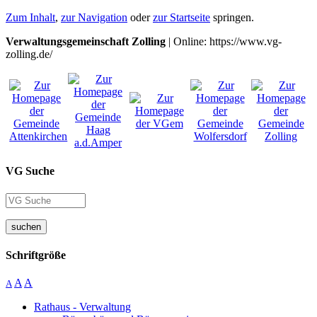
Zum Inhalt
,
zur Navigation
oder
zur Startseite
springen.
Verwaltungsgemeinschaft Zolling
| Online: https://www.vg-
zolling.de/
VG Suche
suchen
Schriftgröße
A
A
A
Rathaus - Verwaltung