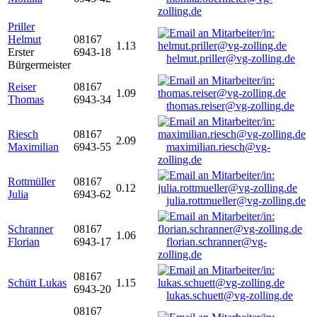
zolling.de
Priller
Helmut
08167
1.13
Erster
6943-18
helmut.priller@vg-zolling.de
Bürgermeister
Reiser
08167
1.09
Thomas
6943-34
thomas.reiser@vg-zolling.de
Riesch
08167
2.09
Maximilian
6943-55
maximilian.riesch@vg-
zolling.de
Rottmüller
08167
0.12
Julia
6943-62
julia.rottmueller@vg-zolling.de
Schranner
08167
1.06
Florian
6943-17
florian.schranner@vg-
zolling.de
08167
Schütt Lukas
1.15
6943-20
lukas.schuett@vg-zolling.de
08167