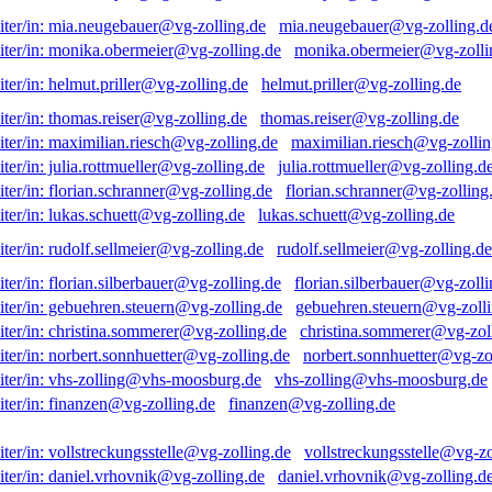
mia.neugebauer@vg-zolling.d
monika.obermeier@vg-zolli
helmut.priller@vg-zolling.de
thomas.reiser@vg-zolling.de
maximilian.riesch@vg-zollin
julia.rottmueller@vg-zolling.d
florian.schranner@vg-zolling
lukas.schuett@vg-zolling.de
rudolf.sellmeier@vg-zolling.de
florian.silberbauer@vg-zolli
gebuehren.steuern@vg-zolli
christina.sommerer@vg-zol
norbert.sonnhuetter@vg-zo
vhs-zolling@vhs-moosburg.de
finanzen@vg-zolling.de
vollstreckungsstelle@vg-zo
daniel.vrhovnik@vg-zolling.d