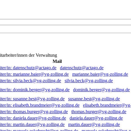
itarbeiter/innen der Verwaltung
Mail
datenschutz@actago.de
marianne.baier@vg-zolling.de
silvia.beck@vg-zolling.de
dominik.berger@vg-zolling.de
susanne.best@vg-zolling.de
elisabeth.brandmeier@vg-
thomas.burger@vg-zolling.de
daniela.dauer@vg-zolling.de
martin.dauer@vg-zolling.de
manuela.eckebrecht@vg-zo