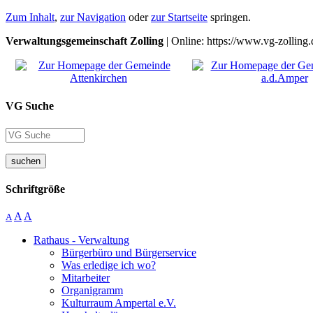
Zum Inhalt
,
zur Navigation
oder
zur Startseite
springen.
Verwaltungsgemeinschaft Zolling
| Online: https://www.vg-zolling.
VG Suche
suchen
Schriftgröße
A
A
A
Rathaus - Verwaltung
Bürgerbüro und Bürgerservice
Was erledige ich wo?
Mitarbeiter
Organigramm
Kulturraum Ampertal e.V.