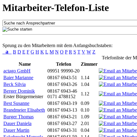
Mitarbeiter-Telefon-Liste
Sprung zu den Mitarbeitern mit dem Anfangsbuchstaben:
a
B
D
E
F
G
H
K
L
M
N
O
P
R
S
T
V
W
Z
Telefonliste der M
Name
Telefon
Zimmer
actago GmbH
09951 99990-20
Baier Marianne
08167 6943-51
1.14
Beck Silvia
08167 6943-26
1.04
Berger Dominik
08167 6943-46
1.12
Erster Bürgermeister
0171 4788152
Best Susanne
08167 6943-19
0.09
Brandmeier Elisabeth
08167 6943-13
0.10
Burger Thomas
08167 6943-21
1.09
Dauer Daniela
08167 6943-27
2.01
Dauer Martin
08167 6943-31
0.04
Eckebrecht Manuela
08167 6943-59
1.14