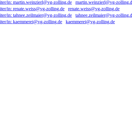
martin.weinzierl@vg-zolling.
renate.weiss@vg-zolling.de
tahnee.zeilmaier@vg-zolling.
kaemmerei@vg-zolling.de