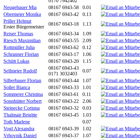
0170 7942402
Neugebauer Mia
08167 6943-58
0.01
Obermeier Monika
08167 6943-42
0.13
Priller Helmut
08167 6943-18
1.13
Erster Bürgermeister
Reiser Thomas
08167 6943-34
1.09
Riesch Maximilian
08167 6943-55
2.09
Rottmüller Julia
08167 6943-62
0.12
Schranner Florian
08167 6943-17
1.06
Schütt Lukas
08167 6943-20
1.15
08167 6943-43
Sellmeier Rudolf
0.07
0171 3032403
Silberbauer Florian
08167 6943-44
1.07
Soller Bianca
08167 6943-33
1.01
Sommerer Christina
08167 6943-61
0.11
Sonnhütter Norbert
08167 6943-22
2.06
Steinecke Corinna
08167 6943-32
0.03
Thalmair Brigitte
08167 6943-45
1.03
Toth Marlene
0.07
Vogl Alexandra
08167 6943-39
1.02
Vrhovnik Daniel
08167 6943-37
1.07