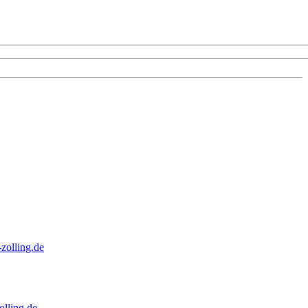
zolling.de
lling.de