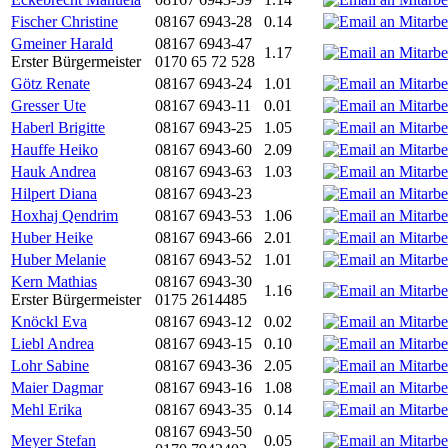
Fischer Christine
08167 6943-28
0.14
Gmeiner Harald
08167 6943-47
1.17
Erster Bürgermeister
0170 65 72 528
Götz Renate
08167 6943-24
1.01
Gresser Ute
08167 6943-11
0.01
Haberl Brigitte
08167 6943-25
1.05
Hauffe Heiko
08167 6943-60
2.09
Hauk Andrea
08167 6943-63
1.03
Hilpert Diana
08167 6943-23
Hoxhaj Qendrim
08167 6943-53
1.06
Huber Heike
08167 6943-66
2.01
Huber Melanie
08167 6943-52
1.01
Kern Mathias
08167 6943-30
1.16
Erster Bürgermeister
0175 2614485
Knöckl Eva
08167 6943-12
0.02
Liebl Andrea
08167 6943-15
0.10
Lohr Sabine
08167 6943-36
2.05
Maier Dagmar
08167 6943-16
1.08
Mehl Erika
08167 6943-35
0.14
08167 6943-50
Meyer Stefan
0.05