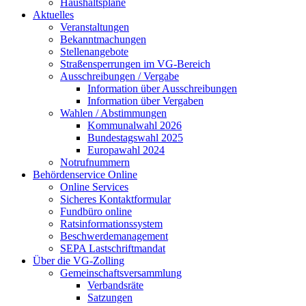
Haushaltspläne
Aktuelles
Veranstaltungen
Bekanntmachungen
Stellenangebote
Straßensperrungen im VG-Bereich
Ausschreibungen / Vergabe
Information über Ausschreibungen
Information über Vergaben
Wahlen / Abstimmungen
Kommunalwahl 2026
Bundestagswahl 2025
Europawahl 2024
Notrufnummern
Behördenservice Online
Online Services
Sicheres Kontaktformular
Fundbüro online
Ratsinformationssystem
Beschwerdemanagement
SEPA Lastschriftmandat
Über die VG-Zolling
Gemeinschaftsversammlung
Verbandsräte
Satzungen