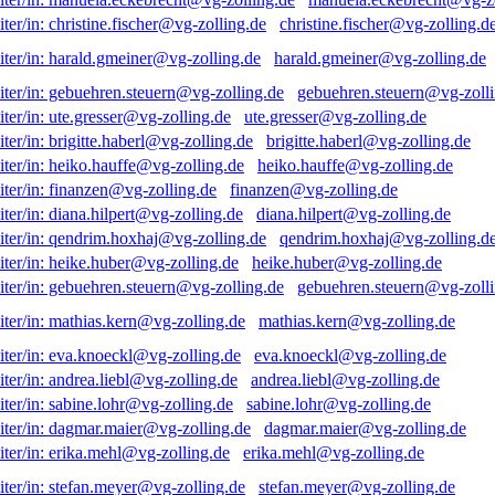
christine.fischer@vg-zolling.d
harald.gmeiner@vg-zolling.de
gebuehren.steuern@vg-zolli
ute.gresser@vg-zolling.de
brigitte.haberl@vg-zolling.de
heiko.hauffe@vg-zolling.de
finanzen@vg-zolling.de
diana.hilpert@vg-zolling.de
qendrim.hoxhaj@vg-zolling.d
heike.huber@vg-zolling.de
gebuehren.steuern@vg-zolli
mathias.kern@vg-zolling.de
eva.knoeckl@vg-zolling.de
andrea.liebl@vg-zolling.de
sabine.lohr@vg-zolling.de
dagmar.maier@vg-zolling.de
erika.mehl@vg-zolling.de
stefan.meyer@vg-zolling.de