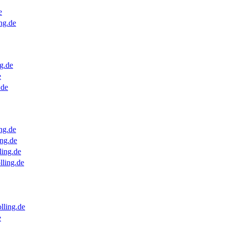
e
ng.de
g.de
e
.de
ng.de
ng.de
ling.de
lling.de
lling.de
e