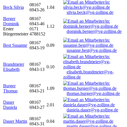
08167
Beck Silvia
1.04
6943-26
silvia.beck@vg-zolling.de
Berger
08167
Dominik
6943-46
1.12
Erster
0171
dominik.berger@vg-zolling.de
Bürgermeister
4788152
08167
Best Susanne
0.09
6943-19
susanne.best@vg-zolling.de
Brandmeier
08167
0.10
Elisabeth
6943-13
elisabeth.brandmeier@vg-
zolling.de
Burger
08167
1.09
Thomas
6943-21
thomas.burger@vg-zolling.de
Dauer
08167
2.01
Daniela
6943-27
daniela.dauer@vg-zolling.de
08167
Dauer Martin
0.04
6943-31
martin.dauer@vg-zolling.de