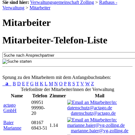
Sie sind hier:
Verwaltungsgemeinschaft Zolling
>
Rathaus -
Verwaltung
>
Mitarbeiter
Mitarbeiter
Mitarbeiter-Telefon-Liste
Sprung zu den Mitarbeitern mit dem Anfangsbuchstaben:
a
B
D
E
F
G
H
K
L
M
N
O
P
R
S
T
V
W
Z
Telefonliste der Mitarbeiter/innen der Verwaltung
Name
Telefon
Zimmer
Mail
09951
actago
99990-
GmbH
20
datenschutz@actago.de
Baier
08167
1.14
Marianne
6943-51
marianne.baier@vg-zolling.de