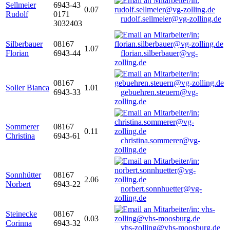
Sellmeier
6943-43
0.07
Rudolf
0171
rudolf.sellmeier@vg-zolling.de
3032403
Silberbauer
08167
1.07
Florian
6943-44
florian.silberbauer@vg-
zolling.de
08167
Soller Bianca
1.01
6943-33
gebuehren.steuern@vg-
zolling.de
Sommerer
08167
0.11
Christina
6943-61
christina.sommerer@vg-
zolling.de
Sonnhütter
08167
2.06
Norbert
6943-22
norbert.sonnhuetter@vg-
zolling.de
Steinecke
08167
0.03
Corinna
6943-32
vhs-zolling@vhs-moosburg.de