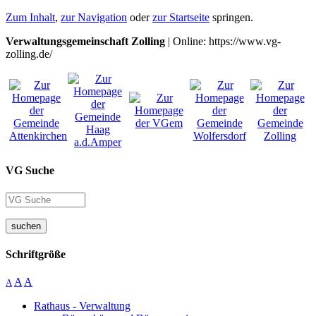
Zum Inhalt
,
zur Navigation
oder
zur Startseite
springen.
Verwaltungsgemeinschaft Zolling
| Online: https://www.vg-
zolling.de/
VG Suche
suchen
Schriftgröße
A
A
A
Rathaus - Verwaltung