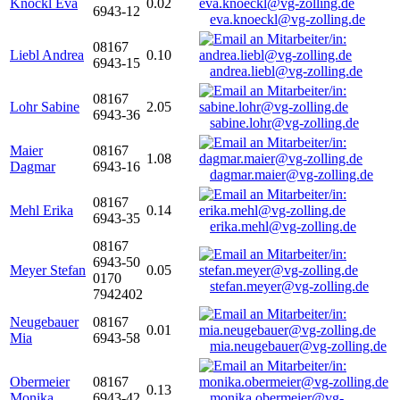
Knöckl Eva
0.02
6943-12
eva.knoeckl@vg-zolling.de
08167
Liebl Andrea
0.10
6943-15
andrea.liebl@vg-zolling.de
08167
Lohr Sabine
2.05
6943-36
sabine.lohr@vg-zolling.de
Maier
08167
1.08
Dagmar
6943-16
dagmar.maier@vg-zolling.de
08167
Mehl Erika
0.14
6943-35
erika.mehl@vg-zolling.de
08167
6943-50
Meyer Stefan
0.05
0170
stefan.meyer@vg-zolling.de
7942402
Neugebauer
08167
0.01
Mia
6943-58
mia.neugebauer@vg-zolling.de
Obermeier
08167
0.13
Monika
6943-42
monika.obermeier@vg-