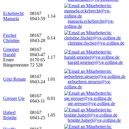
Eckebrecht
08167
1.14
Manuela
6943-59
manuela.eckebrecht@vg-
zolling.de
Fischer
08167
0.14
Christine
6943-28
christine.fischer@vg-zolling.de
Gmeiner
08167
Harald
6943-47
1.17
Erster
0170 65
harald.gmeiner@vg-zolling.de
Bürgermeister
72 528
08167
Götz Renate
1.01
6943-24
gebuehren.steuern@vg-
zolling.de
08167
Gresser Ute
0.01
6943-11
ute.gresser@vg-zolling.de
Haberl
08167
1.05
Brigitte
6943-25
brigitte.haberl@vg-zolling.de