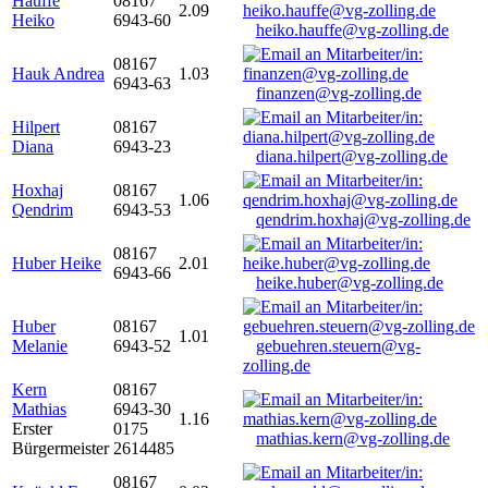
Hauffe
08167
2.09
Heiko
6943-60
heiko.hauffe@vg-zolling.de
08167
Hauk Andrea
1.03
6943-63
finanzen@vg-zolling.de
Hilpert
08167
Diana
6943-23
diana.hilpert@vg-zolling.de
Hoxhaj
08167
1.06
Qendrim
6943-53
qendrim.hoxhaj@vg-zolling.de
08167
Huber Heike
2.01
6943-66
heike.huber@vg-zolling.de
Huber
08167
1.01
Melanie
6943-52
gebuehren.steuern@vg-
zolling.de
Kern
08167
Mathias
6943-30
1.16
Erster
0175
mathias.kern@vg-zolling.de
Bürgermeister
2614485
08167