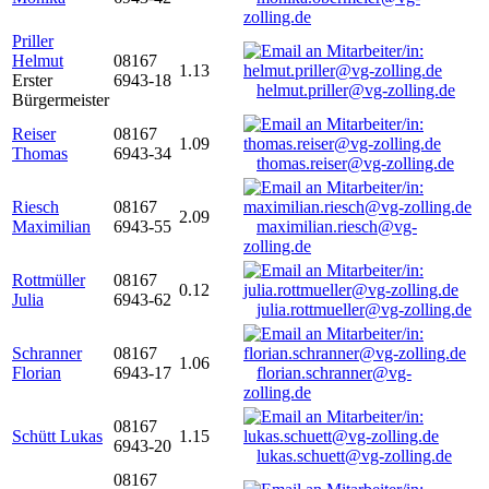
zolling.de
Priller
Helmut
08167
1.13
Erster
6943-18
helmut.priller@vg-zolling.de
Bürgermeister
Reiser
08167
1.09
Thomas
6943-34
thomas.reiser@vg-zolling.de
Riesch
08167
2.09
Maximilian
6943-55
maximilian.riesch@vg-
zolling.de
Rottmüller
08167
0.12
Julia
6943-62
julia.rottmueller@vg-zolling.de
Schranner
08167
1.06
Florian
6943-17
florian.schranner@vg-
zolling.de
08167
Schütt Lukas
1.15
6943-20
lukas.schuett@vg-zolling.de
08167