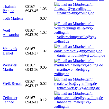
Thalmair
08167
1.03
Brigitte
6943-45
finanzen@vg-zolling.de
Toth Marlene
0.07
Vogl
08167
1.02
Alexandra
6943-39
vollstreckungsstelle@vg-
zolling.de
Vrhovnik
08167
1.07
Daniel
6943-37
daniel.vrhovnik@vg-zolling.de
Weinzierl
08167
0.05
Martin
6943-56
martin.weinzierl@vg-
zolling.de
08167
Weiß Renate
0.02
6943-12
renate.weiss@vg-zolling.de
Zeilmaier
08167
0.12
Tahnee
6943-41
tahnee.zeilmaier@vg-
zolling.de