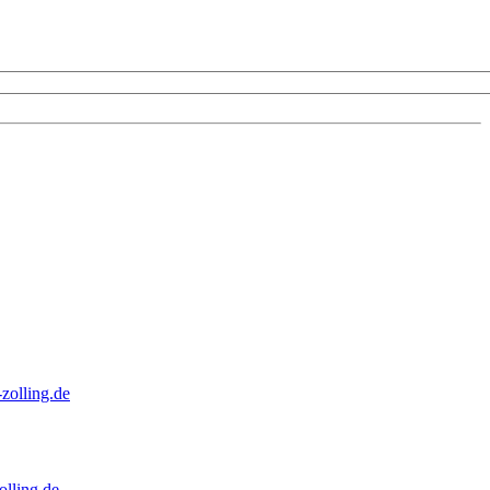
zolling.de
lling.de