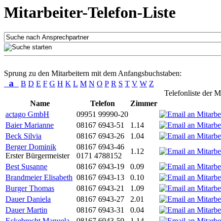
Mitarbeiter-Telefon-Liste
Sprung zu den Mitarbeitern mit dem Anfangsbuchstaben:
a
B
D
E
F
G
H
K
L
M
N
O
P
R
S
T
V
W
Z
Telefonliste der M
Name
Telefon
Zimmer
actago GmbH
09951 99990-20
Baier Marianne
08167 6943-51
1.14
Beck Silvia
08167 6943-26
1.04
Berger Dominik
08167 6943-46
1.12
Erster Bürgermeister
0171 4788152
Best Susanne
08167 6943-19
0.09
Brandmeier Elisabeth
08167 6943-13
0.10
Burger Thomas
08167 6943-21
1.09
Dauer Daniela
08167 6943-27
2.01
Dauer Martin
08167 6943-31
0.04
Eckebrecht Manuela
08167 6943-59
1.14