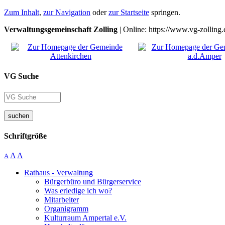
Zum Inhalt
,
zur Navigation
oder
zur Startseite
springen.
Verwaltungsgemeinschaft Zolling
| Online: https://www.vg-zolling.
VG Suche
suchen
Schriftgröße
A
A
A
Rathaus - Verwaltung
Bürgerbüro und Bürgerservice
Was erledige ich wo?
Mitarbeiter
Organigramm
Kulturraum Ampertal e.V.