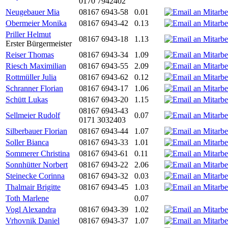
0170 7942402
Neugebauer Mia
08167 6943-58
0.01
Obermeier Monika
08167 6943-42
0.13
Priller Helmut
08167 6943-18
1.13
Erster Bürgermeister
Reiser Thomas
08167 6943-34
1.09
Riesch Maximilian
08167 6943-55
2.09
Rottmüller Julia
08167 6943-62
0.12
Schranner Florian
08167 6943-17
1.06
Schütt Lukas
08167 6943-20
1.15
08167 6943-43
Sellmeier Rudolf
0.07
0171 3032403
Silberbauer Florian
08167 6943-44
1.07
Soller Bianca
08167 6943-33
1.01
Sommerer Christina
08167 6943-61
0.11
Sonnhütter Norbert
08167 6943-22
2.06
Steinecke Corinna
08167 6943-32
0.03
Thalmair Brigitte
08167 6943-45
1.03
Toth Marlene
0.07
Vogl Alexandra
08167 6943-39
1.02
Vrhovnik Daniel
08167 6943-37
1.07