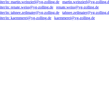
martin.weinzierl@vg-zolling.
renate.weiss@vg-zolling.de
tahnee.zeilmaier@vg-zolling.
kaemmerei@vg-zolling.de