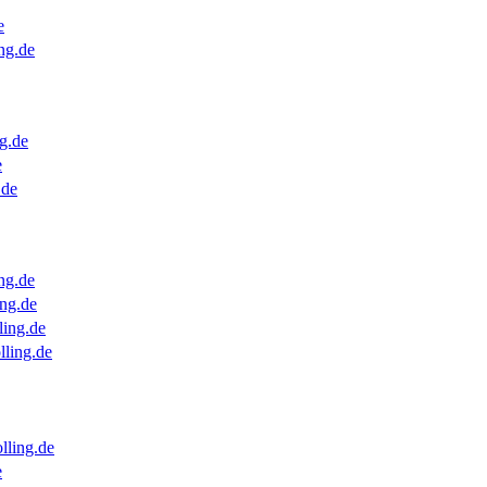
e
ng.de
g.de
e
.de
ng.de
ng.de
ling.de
lling.de
lling.de
e