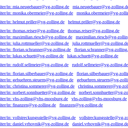
mia.neugebauer@vg-zolling.d
monika.obermeier@vg-zolli
helmut.priller@vg-zolling.de
thomas.reiser@vg-zolling.de
maximilian.riesch@vg-zollin
julia.rottmueller@vg-zolling.d
florian.schranner@vg-zolling
lukas.schuett@vg-zolling.de
rudolf.sellmeier@vg-zolling.de
florian.silberbauer@vg-zolli
gebuehren.steuern@vg-zolli
christina.sommerer@vg-zol
norbert.sonnhuetter@vg-zo
vhs-zolling@vhs-moosburg.de
finanzen@vg-zolling.de
vollstreckungsstelle@vg-zo
daniel.vrhovnik@vg-zolling.d