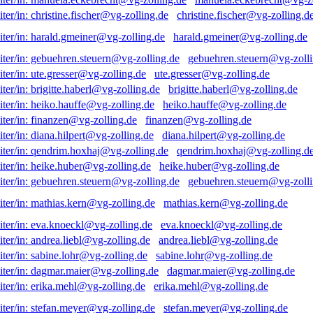
christine.fischer@vg-zolling.d
harald.gmeiner@vg-zolling.de
gebuehren.steuern@vg-zolli
ute.gresser@vg-zolling.de
brigitte.haberl@vg-zolling.de
heiko.hauffe@vg-zolling.de
finanzen@vg-zolling.de
diana.hilpert@vg-zolling.de
qendrim.hoxhaj@vg-zolling.d
heike.huber@vg-zolling.de
gebuehren.steuern@vg-zolli
mathias.kern@vg-zolling.de
eva.knoeckl@vg-zolling.de
andrea.liebl@vg-zolling.de
sabine.lohr@vg-zolling.de
dagmar.maier@vg-zolling.de
erika.mehl@vg-zolling.de
stefan.meyer@vg-zolling.de