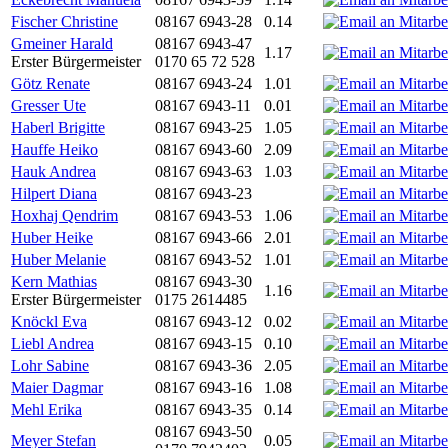
Fischer Christine
08167 6943-28
0.14
Gmeiner Harald
08167 6943-47
1.17
Erster Bürgermeister
0170 65 72 528
Götz Renate
08167 6943-24
1.01
Gresser Ute
08167 6943-11
0.01
Haberl Brigitte
08167 6943-25
1.05
Hauffe Heiko
08167 6943-60
2.09
Hauk Andrea
08167 6943-63
1.03
Hilpert Diana
08167 6943-23
Hoxhaj Qendrim
08167 6943-53
1.06
Huber Heike
08167 6943-66
2.01
Huber Melanie
08167 6943-52
1.01
Kern Mathias
08167 6943-30
1.16
Erster Bürgermeister
0175 2614485
Knöckl Eva
08167 6943-12
0.02
Liebl Andrea
08167 6943-15
0.10
Lohr Sabine
08167 6943-36
2.05
Maier Dagmar
08167 6943-16
1.08
Mehl Erika
08167 6943-35
0.14
08167 6943-50
Meyer Stefan
0.05