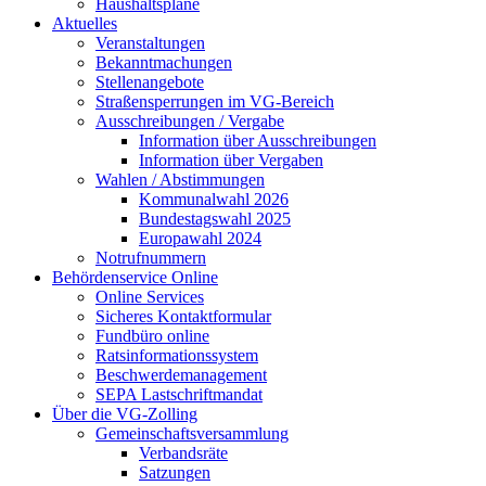
Haushaltspläne
Aktuelles
Veranstaltungen
Bekanntmachungen
Stellenangebote
Straßensperrungen im VG-Bereich
Ausschreibungen / Vergabe
Information über Ausschreibungen
Information über Vergaben
Wahlen / Abstimmungen
Kommunalwahl 2026
Bundestagswahl 2025
Europawahl 2024
Notrufnummern
Behördenservice Online
Online Services
Sicheres Kontaktformular
Fundbüro online
Ratsinformationssystem
Beschwerdemanagement
SEPA Lastschriftmandat
Über die VG-Zolling
Gemeinschaftsversammlung
Verbandsräte
Satzungen