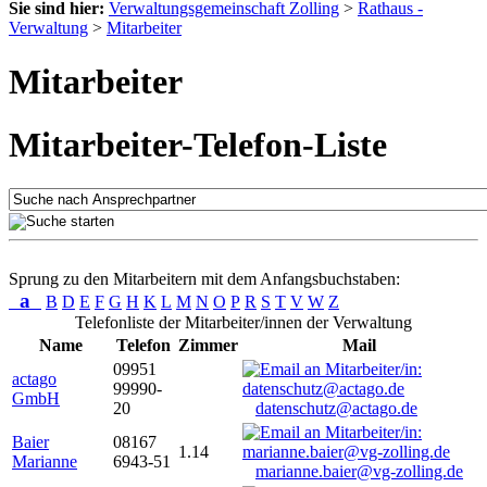
Sie sind hier:
Verwaltungsgemeinschaft Zolling
>
Rathaus -
Verwaltung
>
Mitarbeiter
Mitarbeiter
Mitarbeiter-Telefon-Liste
Sprung zu den Mitarbeitern mit dem Anfangsbuchstaben:
a
B
D
E
F
G
H
K
L
M
N
O
P
R
S
T
V
W
Z
Telefonliste der Mitarbeiter/innen der Verwaltung
Name
Telefon
Zimmer
Mail
09951
actago
99990-
GmbH
20
datenschutz@actago.de
Baier
08167
1.14
Marianne
6943-51
marianne.baier@vg-zolling.de