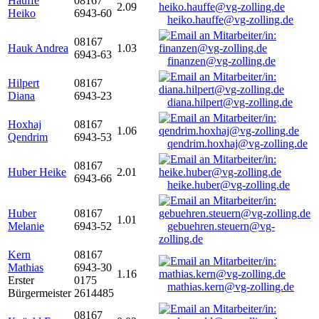
Hauffe
08167
2.09
Heiko
6943-60
heiko.hauffe@vg-zolling.de
08167
Hauk Andrea
1.03
6943-63
finanzen@vg-zolling.de
Hilpert
08167
Diana
6943-23
diana.hilpert@vg-zolling.de
Hoxhaj
08167
1.06
Qendrim
6943-53
qendrim.hoxhaj@vg-zolling.de
08167
Huber Heike
2.01
6943-66
heike.huber@vg-zolling.de
Huber
08167
1.01
Melanie
6943-52
gebuehren.steuern@vg-
zolling.de
Kern
08167
Mathias
6943-30
1.16
Erster
0175
mathias.kern@vg-zolling.de
Bürgermeister
2614485
08167