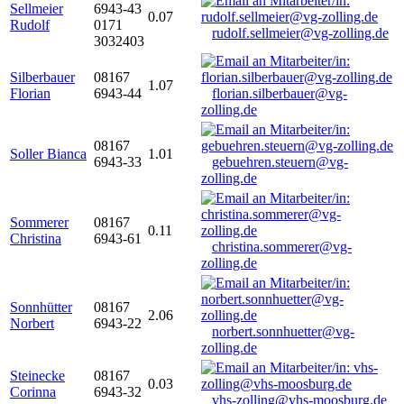
Sellmeier
6943-43
0.07
Rudolf
0171
rudolf.sellmeier@vg-zolling.de
3032403
Silberbauer
08167
1.07
Florian
6943-44
florian.silberbauer@vg-
zolling.de
08167
Soller Bianca
1.01
6943-33
gebuehren.steuern@vg-
zolling.de
Sommerer
08167
0.11
Christina
6943-61
christina.sommerer@vg-
zolling.de
Sonnhütter
08167
2.06
Norbert
6943-22
norbert.sonnhuetter@vg-
zolling.de
Steinecke
08167
0.03
Corinna
6943-32
vhs-zolling@vhs-moosburg.de