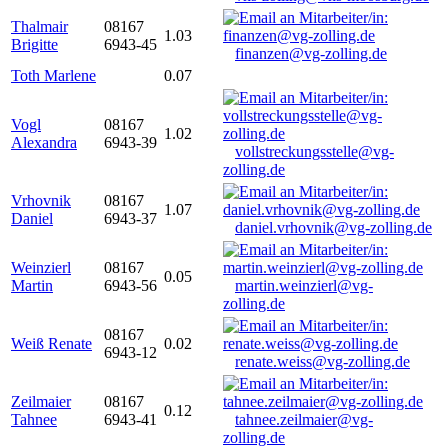
Thalmair
08167
1.03
Brigitte
6943-45
finanzen@vg-zolling.de
Toth Marlene
0.07
Vogl
08167
1.02
Alexandra
6943-39
vollstreckungsstelle@vg-
zolling.de
Vrhovnik
08167
1.07
Daniel
6943-37
daniel.vrhovnik@vg-zolling.de
Weinzierl
08167
0.05
Martin
6943-56
martin.weinzierl@vg-
zolling.de
08167
Weiß Renate
0.02
6943-12
renate.weiss@vg-zolling.de
Zeilmaier
08167
0.12
Tahnee
6943-41
tahnee.zeilmaier@vg-
zolling.de