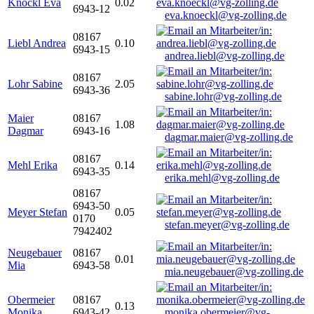
Knöckl Eva
0.02
6943-12
eva.knoeckl@vg-zolling.de
08167
Liebl Andrea
0.10
6943-15
andrea.liebl@vg-zolling.de
08167
Lohr Sabine
2.05
6943-36
sabine.lohr@vg-zolling.de
Maier
08167
1.08
Dagmar
6943-16
dagmar.maier@vg-zolling.de
08167
Mehl Erika
0.14
6943-35
erika.mehl@vg-zolling.de
08167
6943-50
Meyer Stefan
0.05
0170
stefan.meyer@vg-zolling.de
7942402
Neugebauer
08167
0.01
Mia
6943-58
mia.neugebauer@vg-zolling.de
Obermeier
08167
0.13
Monika
6943-42
monika.obermeier@vg-