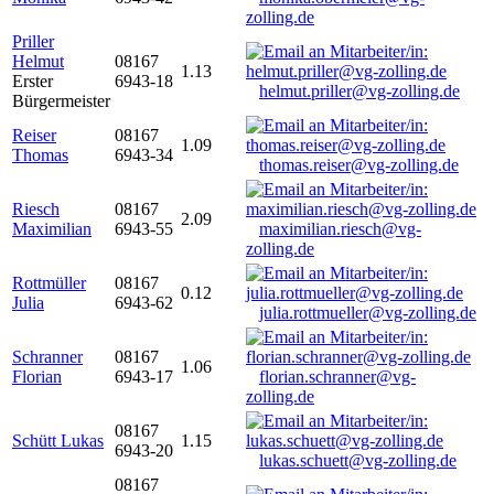
zolling.de
Priller
Helmut
08167
1.13
Erster
6943-18
helmut.priller@vg-zolling.de
Bürgermeister
Reiser
08167
1.09
Thomas
6943-34
thomas.reiser@vg-zolling.de
Riesch
08167
2.09
Maximilian
6943-55
maximilian.riesch@vg-
zolling.de
Rottmüller
08167
0.12
Julia
6943-62
julia.rottmueller@vg-zolling.de
Schranner
08167
1.06
Florian
6943-17
florian.schranner@vg-
zolling.de
08167
Schütt Lukas
1.15
6943-20
lukas.schuett@vg-zolling.de
08167