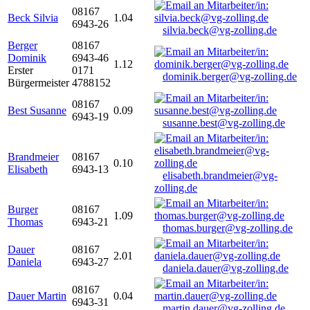
08167
Beck Silvia
1.04
6943-26
silvia.beck@vg-zolling.de
Berger
08167
Dominik
6943-46
1.12
Erster
0171
dominik.berger@vg-zolling.de
Bürgermeister
4788152
08167
Best Susanne
0.09
6943-19
susanne.best@vg-zolling.de
Brandmeier
08167
0.10
Elisabeth
6943-13
elisabeth.brandmeier@vg-
zolling.de
Burger
08167
1.09
Thomas
6943-21
thomas.burger@vg-zolling.de
Dauer
08167
2.01
Daniela
6943-27
daniela.dauer@vg-zolling.de
08167
Dauer Martin
0.04
6943-31
martin.dauer@vg-zolling.de