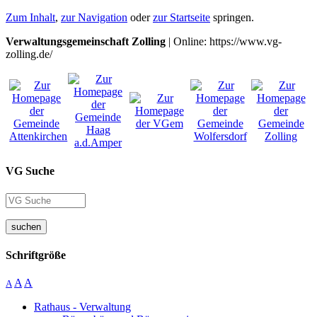
Zum Inhalt
,
zur Navigation
oder
zur Startseite
springen.
Verwaltungsgemeinschaft Zolling
| Online: https://www.vg-
zolling.de/
VG Suche
suchen
Schriftgröße
A
A
A
Rathaus - Verwaltung