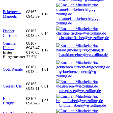
Eckebrecht
08167
1.14
Manuela
6943-59
manuela.eckebrecht@vg-
zolling.de
Fischer
08167
0.14
Christine
6943-28
christine.fischer@vg-zolling.de
Gmeiner
08167
Harald
6943-47
1.17
Erster
0170 65
harald.gmeiner@vg-zolling.de
Bürgermeister
72 528
08167
Götz Renate
1.01
6943-24
gebuehren.steuern@vg-
zolling.de
08167
Gresser Ute
0.01
6943-11
ute.gresser@vg-zolling.de
Haberl
08167
1.05
Brigitte
6943-25
brigitte.haberl@vg-zolling.de