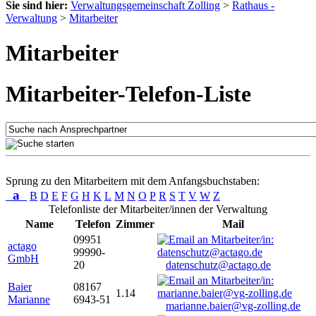
Sie sind hier:
Verwaltungsgemeinschaft Zolling
>
Rathaus -
Verwaltung
>
Mitarbeiter
Mitarbeiter
Mitarbeiter-Telefon-Liste
Sprung zu den Mitarbeitern mit dem Anfangsbuchstaben:
a
B
D
E
F
G
H
K
L
M
N
O
P
R
S
T
V
W
Z
Telefonliste der Mitarbeiter/innen der Verwaltung
Name
Telefon
Zimmer
Mail
09951
actago
99990-
GmbH
20
datenschutz@actago.de
Baier
08167
1.14
Marianne
6943-51
marianne.baier@vg-zolling.de