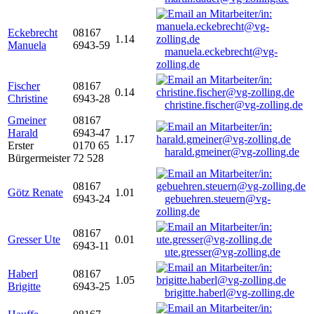
Eckebrecht
08167
1.14
Manuela
6943-59
manuela.eckebrecht@vg-
zolling.de
Fischer
08167
0.14
Christine
6943-28
christine.fischer@vg-zolling.de
Gmeiner
08167
Harald
6943-47
1.17
Erster
0170 65
harald.gmeiner@vg-zolling.de
Bürgermeister
72 528
08167
Götz Renate
1.01
6943-24
gebuehren.steuern@vg-
zolling.de
08167
Gresser Ute
0.01
6943-11
ute.gresser@vg-zolling.de
Haberl
08167
1.05
Brigitte
6943-25
brigitte.haberl@vg-zolling.de