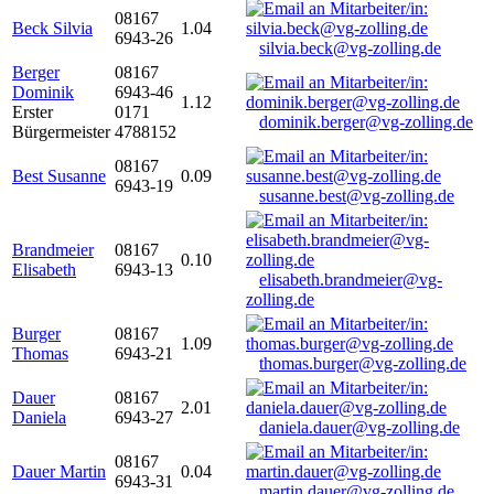
08167
Beck Silvia
1.04
6943-26
silvia.beck@vg-zolling.de
Berger
08167
Dominik
6943-46
1.12
Erster
0171
dominik.berger@vg-zolling.de
Bürgermeister
4788152
08167
Best Susanne
0.09
6943-19
susanne.best@vg-zolling.de
Brandmeier
08167
0.10
Elisabeth
6943-13
elisabeth.brandmeier@vg-
zolling.de
Burger
08167
1.09
Thomas
6943-21
thomas.burger@vg-zolling.de
Dauer
08167
2.01
Daniela
6943-27
daniela.dauer@vg-zolling.de
08167
Dauer Martin
0.04
6943-31
martin.dauer@vg-zolling.de