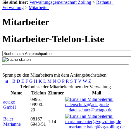
Sie sind hier:
Verwaltungsgemeinschaft Zolling
>
Rathaus -
Verwaltung
>
Mitarbeiter
Mitarbeiter
Mitarbeiter-Telefon-Liste
Sprung zu den Mitarbeitern mit dem Anfangsbuchstaben:
a
B
D
E
F
G
H
K
L
M
N
O
P
R
S
T
V
W
Z
Telefonliste der Mitarbeiter/innen der Verwaltung
Name
Telefon
Zimmer
Mail
09951
actago
99990-
GmbH
20
datenschutz@actago.de
Baier
08167
1.14
Marianne
6943-51
marianne.baier@vg-zolling.de