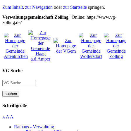
Zum Inhalt
,
zur Navigation
oder
zur Startseite
springen.
Verwaltungsgemeinschaft Zolling
| Online: https://www.vg-
zolling.de/
VG Suche
suchen
Schriftgröße
A
A
A
Rathaus - Verwaltung