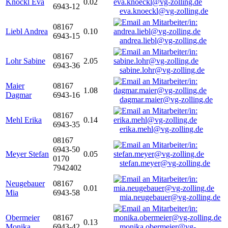
Knöckl Eva
0.02
6943-12
eva.knoeckl@vg-zolling.de
08167
Liebl Andrea
0.10
6943-15
andrea.liebl@vg-zolling.de
08167
Lohr Sabine
2.05
6943-36
sabine.lohr@vg-zolling.de
Maier
08167
1.08
Dagmar
6943-16
dagmar.maier@vg-zolling.de
08167
Mehl Erika
0.14
6943-35
erika.mehl@vg-zolling.de
08167
6943-50
Meyer Stefan
0.05
0170
stefan.meyer@vg-zolling.de
7942402
Neugebauer
08167
0.01
Mia
6943-58
mia.neugebauer@vg-zolling.de
Obermeier
08167
0.13
Monika
6943-42
monika.obermeier@vg-