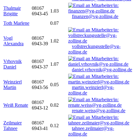
Thalmair
08167
1.03
Brigitte
6943-45
finanzen@vg-zolling.de
Toth Marlene
0.07
Vogl
08167
1.02
Alexandra
6943-39
vollstreckungsstelle@vg-
zolling.de
Vrhovnik
08167
1.07
Daniel
6943-37
daniel.vrhovnik@vg-zolling.de
Weinzierl
08167
0.05
Martin
6943-56
martin.weinzierl@vg-
zolling.de
08167
Weiß Renate
0.02
6943-12
renate.weiss@vg-zolling.de
Zeilmaier
08167
0.12
Tahnee
6943-41
tahnee.zeilmaier@vg-
zolling.de