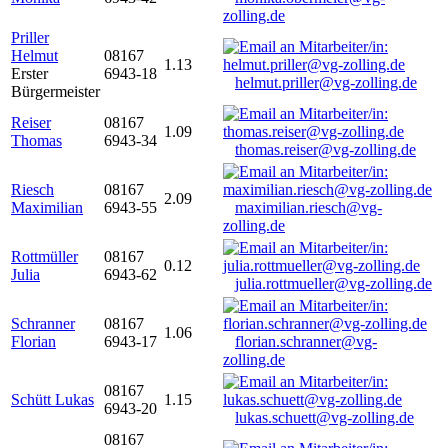
zolling.de
Priller
Helmut
08167
1.13
Erster
6943-18
helmut.priller@vg-zolling.de
Bürgermeister
Reiser
08167
1.09
Thomas
6943-34
thomas.reiser@vg-zolling.de
Riesch
08167
2.09
Maximilian
6943-55
maximilian.riesch@vg-
zolling.de
Rottmüller
08167
0.12
Julia
6943-62
julia.rottmueller@vg-zolling.de
Schranner
08167
1.06
Florian
6943-17
florian.schranner@vg-
zolling.de
08167
Schütt Lukas
1.15
6943-20
lukas.schuett@vg-zolling.de
08167