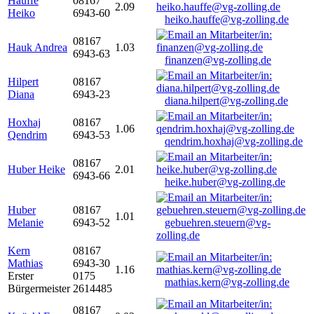
Hauffe
08167
2.09
Heiko
6943-60
heiko.hauffe@vg-zolling.de
08167
Hauk Andrea
1.03
6943-63
finanzen@vg-zolling.de
Hilpert
08167
Diana
6943-23
diana.hilpert@vg-zolling.de
Hoxhaj
08167
1.06
Qendrim
6943-53
qendrim.hoxhaj@vg-zolling.de
08167
Huber Heike
2.01
6943-66
heike.huber@vg-zolling.de
Huber
08167
1.01
Melanie
6943-52
gebuehren.steuern@vg-
zolling.de
Kern
08167
Mathias
6943-30
1.16
Erster
0175
mathias.kern@vg-zolling.de
Bürgermeister
2614485
08167