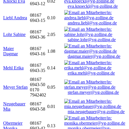
Knöckl Eva
0.02
6943-12
eva.knoeckl@vg-zolling.de
08167
Liebl Andrea
0.10
6943-15
andrea.liebl@vg-zolling.de
08167
Lohr Sabine
2.05
6943-36
sabine.lohr@vg-zolling.de
Maier
08167
1.08
Dagmar
6943-16
dagmar.maier@vg-zolling.de
08167
Mehl Erika
0.14
6943-35
erika.mehl@vg-zolling.de
08167
6943-50
Meyer Stefan
0.05
0170
stefan.meyer@vg-zolling.de
7942402
Neugebauer
08167
0.01
Mia
6943-58
mia.neugebauer@vg-zolling.de
Obermeier
08167
0.13
Monika
6943-42
monika.obermeier@vg-