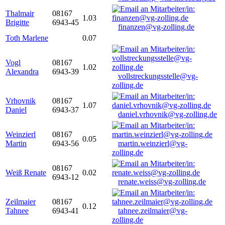
Thalmair
08167
1.03
Brigitte
6943-45
finanzen@vg-zolling.de
Toth Marlene
0.07
Vogl
08167
1.02
Alexandra
6943-39
vollstreckungsstelle@vg-
zolling.de
Vrhovnik
08167
1.07
Daniel
6943-37
daniel.vrhovnik@vg-zolling.de
Weinzierl
08167
0.05
Martin
6943-56
martin.weinzierl@vg-
zolling.de
08167
Weiß Renate
0.02
6943-12
renate.weiss@vg-zolling.de
Zeilmaier
08167
0.12
Tahnee
6943-41
tahnee.zeilmaier@vg-
zolling.de