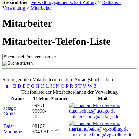
Sie sind hier:
Verwaltungsgemeinschaft Zolling
>
Rathaus -
Verwaltung
>
Mitarbeiter
Mitarbeiter
Mitarbeiter-Telefon-Liste
Sprung zu den Mitarbeitern mit dem Anfangsbuchstaben:
a
B
D
E
F
G
H
K
L
M
N
O
P
R
S
T
V
W
Z
Telefonliste der Mitarbeiter/innen der Verwaltung
Name
Telefon
Zimmer
Mail
09951
actago
99990-
GmbH
20
datenschutz@actago.de
Baier
08167
1.14
Marianne
6943-51
marianne.baier@vg-zolling.de