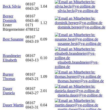
08167
Beck Silvia
1.04
6943-26
silvia.beck@vg-zolling.de
Berger
08167
Dominik
6943-46
1.12
Erster
0171
dominik.berger@vg-zolling.de
Bürgermeister
4788152
08167
Best Susanne
0.09
6943-19
susanne.best@vg-zolling.de
Brandmeier
08167
0.10
Elisabeth
6943-13
elisabeth.brandmeier@vg-
zolling.de
Burger
08167
1.09
Thomas
6943-21
thomas.burger@vg-zolling.de
Dauer
08167
2.01
Daniela
6943-27
daniela.dauer@vg-zolling.de
08167
Dauer Martin
0.04
6943-31
martin.dauer@vg-zolling.de