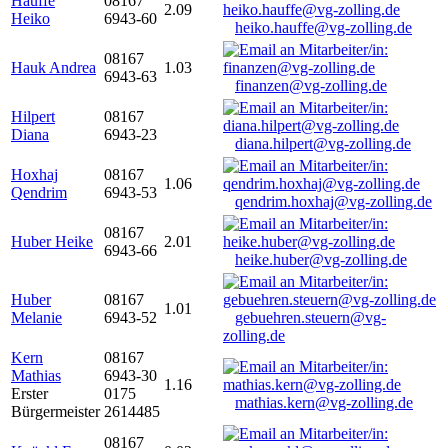
Hauffe
08167
2.09
Heiko
6943-60
heiko.hauffe@vg-zolling.de
08167
Hauk Andrea
1.03
6943-63
finanzen@vg-zolling.de
Hilpert
08167
Diana
6943-23
diana.hilpert@vg-zolling.de
Hoxhaj
08167
1.06
Qendrim
6943-53
qendrim.hoxhaj@vg-zolling.de
08167
Huber Heike
2.01
6943-66
heike.huber@vg-zolling.de
Huber
08167
1.01
Melanie
6943-52
gebuehren.steuern@vg-
zolling.de
Kern
08167
Mathias
6943-30
1.16
Erster
0175
mathias.kern@vg-zolling.de
Bürgermeister
2614485
08167