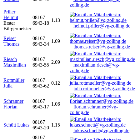
zolling.de
Priller
Helmut
08167
1.13
Erster
6943-18
helmut.priller@vg-zolling.de
Bürgermeister
Reiser
08167
1.09
Thomas
6943-34
thomas.reiser@vg-zolling.de
Riesch
08167
2.09
Maximilian
6943-55
maximilian.riesch@vg-
zolling.de
Rottmüller
08167
0.12
Julia
6943-62
julia.rottmueller@vg-zolling.de
Schranner
08167
1.06
Florian
6943-17
florian.schranner@vg-
zolling.de
08167
Schütt Lukas
1.15
6943-20
lukas.schuett@vg-zolling.de
08167