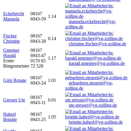
Eckebrecht
08167
1.14
Manuela
6943-59
manuela.eckebrecht@vg-
zolling.de
Fischer
08167
0.14
Christine
6943-28
christine.fischer@vg-zolling.de
Gmeiner
08167
Harald
6943-47
1.17
Erster
0170 65
harald.gmeiner@vg-zolling.de
Bürgermeister
72 528
08167
Götz Renate
1.01
6943-24
gebuehren.steuern@vg-
zolling.de
08167
Gresser Ute
0.01
6943-11
ute.gresser@vg-zolling.de
Haberl
08167
1.05
Brigitte
6943-25
brigitte.haberl@vg-zolling.de