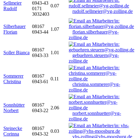
Sellmeier
6943-43
0.07
Rudolf
0171
rudolf.sellmeier@vg-zolling.de
3032403
Silberbauer
08167
1.07
Florian
6943-44
florian.silberbauer@vg-
zolling.de
08167
Soller Bianca
1.01
6943-33
gebuehren.steuern@vg-
zolling.de
Sommerer
08167
0.11
Christina
6943-61
christina.sommerer@vg-
zolling.de
Sonnhütter
08167
2.06
Norbert
6943-22
norbert.sonnhuetter@vg-
zolling.de
Steinecke
08167
0.03
Corinna
6943-32
vhs-zolling@vhs-moosburg.de