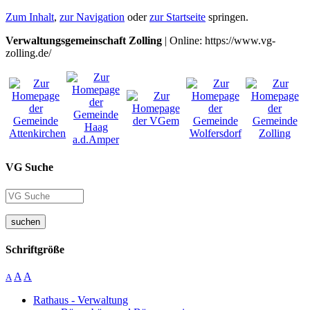
Zum Inhalt
,
zur Navigation
oder
zur Startseite
springen.
Verwaltungsgemeinschaft Zolling
| Online: https://www.vg-
zolling.de/
VG Suche
suchen
Schriftgröße
A
A
A
Rathaus - Verwaltung