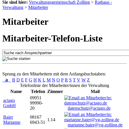
Sie sind hier:
Verwaltungsgemeinschaft Zolling
>
Rathaus -
Verwaltung
>
Mitarbeiter
Mitarbeiter
Mitarbeiter-Telefon-Liste
Sprung zu den Mitarbeitern mit dem Anfangsbuchstaben:
a
B
D
E
F
G
H
K
L
M
N
O
P
R
S
T
V
W
Z
Telefonliste der Mitarbeiter/innen der Verwaltung
Name
Telefon
Zimmer
Mail
09951
actago
99990-
GmbH
20
datenschutz@actago.de
Baier
08167
1.14
Marianne
6943-51
marianne.baier@vg-zolling.de