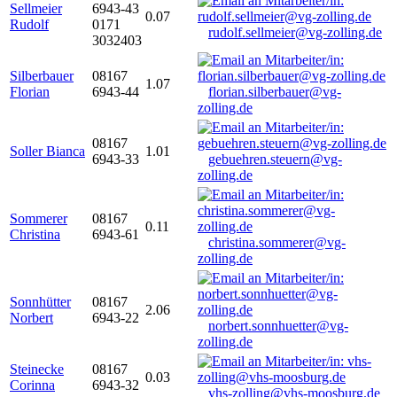
Sellmeier
6943-43
0.07
Rudolf
0171
rudolf.sellmeier@vg-zolling.de
3032403
Silberbauer
08167
1.07
Florian
6943-44
florian.silberbauer@vg-
zolling.de
08167
Soller Bianca
1.01
6943-33
gebuehren.steuern@vg-
zolling.de
Sommerer
08167
0.11
Christina
6943-61
christina.sommerer@vg-
zolling.de
Sonnhütter
08167
2.06
Norbert
6943-22
norbert.sonnhuetter@vg-
zolling.de
Steinecke
08167
0.03
Corinna
6943-32
vhs-zolling@vhs-moosburg.de