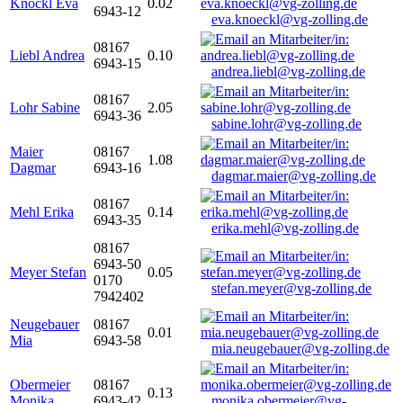
Knöckl Eva
0.02
6943-12
eva.knoeckl@vg-zolling.de
08167
Liebl Andrea
0.10
6943-15
andrea.liebl@vg-zolling.de
08167
Lohr Sabine
2.05
6943-36
sabine.lohr@vg-zolling.de
Maier
08167
1.08
Dagmar
6943-16
dagmar.maier@vg-zolling.de
08167
Mehl Erika
0.14
6943-35
erika.mehl@vg-zolling.de
08167
6943-50
Meyer Stefan
0.05
0170
stefan.meyer@vg-zolling.de
7942402
Neugebauer
08167
0.01
Mia
6943-58
mia.neugebauer@vg-zolling.de
Obermeier
08167
0.13
Monika
6943-42
monika.obermeier@vg-