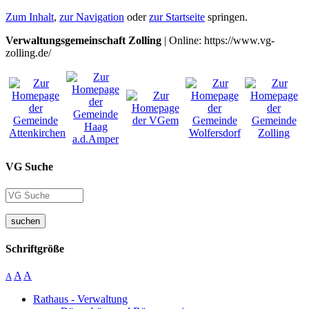
Zum Inhalt
,
zur Navigation
oder
zur Startseite
springen.
Verwaltungsgemeinschaft Zolling
| Online: https://www.vg-
zolling.de/
VG Suche
suchen
Schriftgröße
A
A
A
Rathaus - Verwaltung