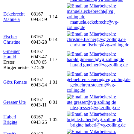
Eckebrecht
08167
1.14
Manuela
6943-59
manuela.eckebrecht@vg-
zolling.de
Fischer
08167
0.14
Christine
6943-28
christine.fischer@vg-zolling.de
Gmeiner
08167
Harald
6943-47
1.17
Erster
0170 65
harald.gmeiner@vg-zolling.de
Bürgermeister
72 528
08167
Götz Renate
1.01
6943-24
gebuehren.steuern@vg-
zolling.de
08167
Gresser Ute
0.01
6943-11
ute.gresser@vg-zolling.de
Haberl
08167
1.05
Brigitte
6943-25
brigitte.haberl@vg-zolling.de