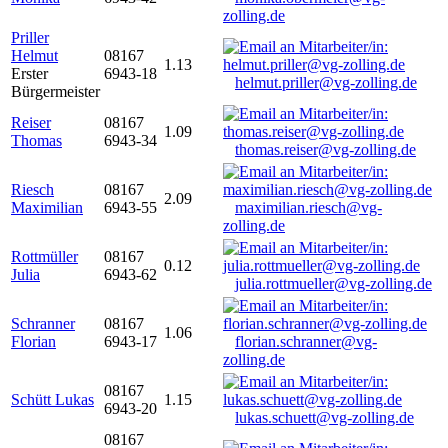
zolling.de
Priller
Helmut
08167
1.13
Erster
6943-18
helmut.priller@vg-zolling.de
Bürgermeister
Reiser
08167
1.09
Thomas
6943-34
thomas.reiser@vg-zolling.de
Riesch
08167
2.09
Maximilian
6943-55
maximilian.riesch@vg-
zolling.de
Rottmüller
08167
0.12
Julia
6943-62
julia.rottmueller@vg-zolling.de
Schranner
08167
1.06
Florian
6943-17
florian.schranner@vg-
zolling.de
08167
Schütt Lukas
1.15
6943-20
lukas.schuett@vg-zolling.de
08167