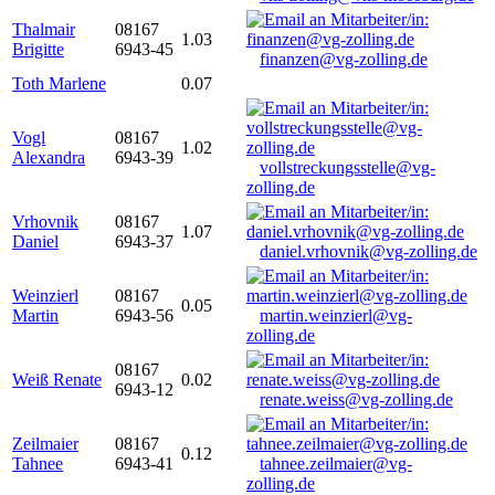
Thalmair
08167
1.03
Brigitte
6943-45
finanzen@vg-zolling.de
Toth Marlene
0.07
Vogl
08167
1.02
Alexandra
6943-39
vollstreckungsstelle@vg-
zolling.de
Vrhovnik
08167
1.07
Daniel
6943-37
daniel.vrhovnik@vg-zolling.de
Weinzierl
08167
0.05
Martin
6943-56
martin.weinzierl@vg-
zolling.de
08167
Weiß Renate
0.02
6943-12
renate.weiss@vg-zolling.de
Zeilmaier
08167
0.12
Tahnee
6943-41
tahnee.zeilmaier@vg-
zolling.de