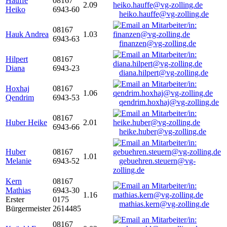
Hauffe
08167
2.09
Heiko
6943-60
heiko.hauffe@vg-zolling.de
08167
Hauk Andrea
1.03
6943-63
finanzen@vg-zolling.de
Hilpert
08167
Diana
6943-23
diana.hilpert@vg-zolling.de
Hoxhaj
08167
1.06
Qendrim
6943-53
qendrim.hoxhaj@vg-zolling.de
08167
Huber Heike
2.01
6943-66
heike.huber@vg-zolling.de
Huber
08167
1.01
Melanie
6943-52
gebuehren.steuern@vg-
zolling.de
Kern
08167
Mathias
6943-30
1.16
Erster
0175
mathias.kern@vg-zolling.de
Bürgermeister
2614485
08167