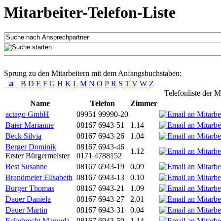
Mitarbeiter-Telefon-Liste
Sprung zu den Mitarbeitern mit dem Anfangsbuchstaben:
a
B
D
E
F
G
H
K
L
M
N
O
P
R
S
T
V
W
Z
Telefonliste der M
Name
Telefon
Zimmer
actago GmbH
09951 99990-20
Baier Marianne
08167 6943-51
1.14
Beck Silvia
08167 6943-26
1.04
Berger Dominik
08167 6943-46
1.12
Erster Bürgermeister
0171 4788152
Best Susanne
08167 6943-19
0.09
Brandmeier Elisabeth
08167 6943-13
0.10
Burger Thomas
08167 6943-21
1.09
Dauer Daniela
08167 6943-27
2.01
Dauer Martin
08167 6943-31
0.04
Eckebrecht Manuela
08167 6943-59
1.14