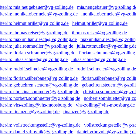
mia.neugebauer@vg-zolling.d
monika.obermeier@vg-zolli
helmut.priller@vg-zolling.de
thomas.reiser@vg-zolling.de
maximilian.riesch@vg-zollin
julia.rottmueller@vg-zolling.d
florian.schranner@vg-zolling
lukas.schuett@vg-zolling.de
rudolf.sellmeier@vg-zolling.de
florian.silberbauer@vg-zolli
gebuehren.steuern@vg-zolli
christina.sommerer@vg-zol
norbert.sonnhuetter@vg-zo
vhs-zolling@vhs-moosburg.de
finanzen@vg-zolling.de
vollstreckungsstelle@vg-zo
daniel.vrhovnik@vg-zolling.d