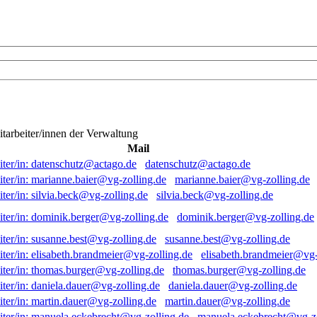
itarbeiter/innen der Verwaltung
Mail
datenschutz@actago.de
marianne.baier@vg-zolling.de
silvia.beck@vg-zolling.de
dominik.berger@vg-zolling.de
susanne.best@vg-zolling.de
elisabeth.brandmeier@vg-
thomas.burger@vg-zolling.de
daniela.dauer@vg-zolling.de
martin.dauer@vg-zolling.de
manuela.eckebrecht@vg-zo