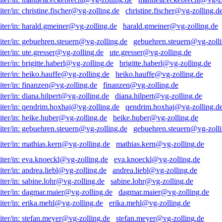
christine.fischer@vg-zolling.d
harald.gmeiner@vg-zolling.de
gebuehren.steuern@vg-zolli
ute.gresser@vg-zolling.de
brigitte.haberl@vg-zolling.de
heiko.hauffe@vg-zolling.de
finanzen@vg-zolling.de
diana.hilpert@vg-zolling.de
qendrim.hoxhaj@vg-zolling.d
heike.huber@vg-zolling.de
gebuehren.steuern@vg-zolli
mathias.kern@vg-zolling.de
eva.knoeckl@vg-zolling.de
andrea.liebl@vg-zolling.de
sabine.lohr@vg-zolling.de
dagmar.maier@vg-zolling.de
erika.mehl@vg-zolling.de
stefan.meyer@vg-zolling.de