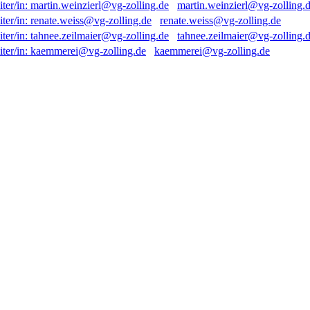
martin.weinzierl@vg-zolling.
renate.weiss@vg-zolling.de
tahnee.zeilmaier@vg-zolling.
kaemmerei@vg-zolling.de