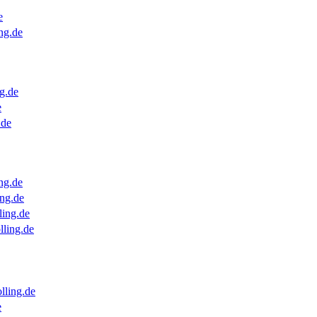
e
ng.de
g.de
e
.de
ng.de
ng.de
ling.de
lling.de
lling.de
e