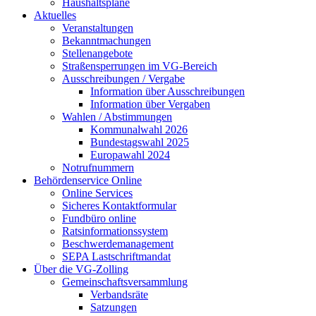
Haushaltspläne
Aktuelles
Veranstaltungen
Bekanntmachungen
Stellenangebote
Straßensperrungen im VG-Bereich
Ausschreibungen / Vergabe
Information über Ausschreibungen
Information über Vergaben
Wahlen / Abstimmungen
Kommunalwahl 2026
Bundestagswahl 2025
Europawahl 2024
Notrufnummern
Behördenservice Online
Online Services
Sicheres Kontaktformular
Fundbüro online
Ratsinformationssystem
Beschwerdemanagement
SEPA Lastschriftmandat
Über die VG-Zolling
Gemeinschaftsversammlung
Verbandsräte
Satzungen