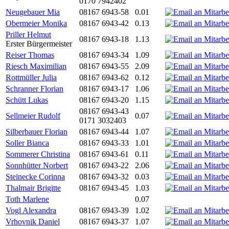
0170 7942402
Neugebauer Mia
08167 6943-58
0.01
Obermeier Monika
08167 6943-42
0.13
Priller Helmut
08167 6943-18
1.13
Erster Bürgermeister
Reiser Thomas
08167 6943-34
1.09
Riesch Maximilian
08167 6943-55
2.09
Rottmüller Julia
08167 6943-62
0.12
Schranner Florian
08167 6943-17
1.06
Schütt Lukas
08167 6943-20
1.15
08167 6943-43
Sellmeier Rudolf
0.07
0171 3032403
Silberbauer Florian
08167 6943-44
1.07
Soller Bianca
08167 6943-33
1.01
Sommerer Christina
08167 6943-61
0.11
Sonnhütter Norbert
08167 6943-22
2.06
Steinecke Corinna
08167 6943-32
0.03
Thalmair Brigitte
08167 6943-45
1.03
Toth Marlene
0.07
Vogl Alexandra
08167 6943-39
1.02
Vrhovnik Daniel
08167 6943-37
1.07