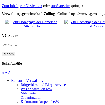
Zum Inhalt
,
zur Navigation
oder
zur Startseite
springen.
Verwaltungsgemeinschaft Zolling
| Online: https://www.vg-zolling.
VG Suche
suchen
Schriftgröße
A
A
A
Rathaus - Verwaltung
Bürgerbüro und Bürgerservice
Was erledige ich wo?
Mitarbeiter
Organigramm
Kulturraum Ampertal e.V.