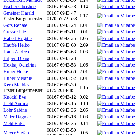
Fischer Christine
08167 6943-28
0.14
Gmeiner Harald
08167 6943-47
1.17
Erster Bürgermeister
0170 65 72 528
Götz Renate
08167 6943-24
1.01
Gresser Ute
08167 6943-11
0.01
Haberl Brigitte
08167 6943-25
1.05
Hauffe Heiko
08167 6943-60
2.09
Hauk Andrea
08167 6943-63
1.03
Hilpert Diana
08167 6943-23
Hoxhaj Qendrim
08167 6943-53
1.06
Huber Heike
08167 6943-66
2.01
Huber Melanie
08167 6943-52
1.01
Kern Mathias
08167 6943-30
1.16
Erster Bürgermeister
0175 2614485
Knöckl Eva
08167 6943-12
0.02
Liebl Andrea
08167 6943-15
0.10
Lohr Sabine
08167 6943-36
2.05
Maier Dagmar
08167 6943-16
1.08
Mehl Erika
08167 6943-35
0.14
08167 6943-50
Meyer Stefan
0.05