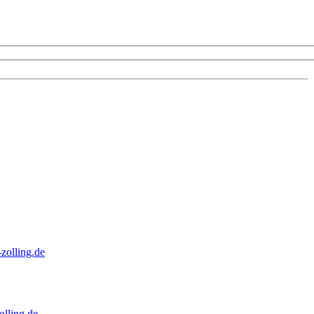
zolling.de
lling.de