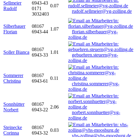
Sellmeier
6943-43
0.07
Rudolf
0171
rudolf.sellmeier@vg-zolling.de
3032403
Silberbauer
08167
1.07
Florian
6943-44
florian.silberbauer@vg-
zolling.de
08167
Soller Bianca
1.01
6943-33
gebuehren.steuern@vg-
zolling.de
Sommerer
08167
0.11
Christina
6943-61
christina.sommerer@vg-
zolling.de
Sonnhütter
08167
2.06
Norbert
6943-22
norbert.sonnhuetter@vg-
zolling.de
Steinecke
08167
0.03
Corinna
6943-32
vhs-zolling@vhs-moosburg.de