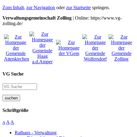
Zum Inhalt
,
zur Navigation
oder
zur Startseite
springen.
Verwaltungsgemeinschaft Zolling
| Online: https://www.vg-
zolling.de/
VG Suche
suchen
Schriftgröße
A
A
A
Rathaus - Verwaltung