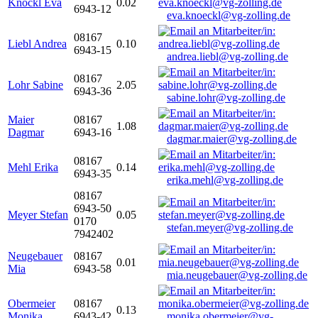
Knöckl Eva
0.02
6943-12
eva.knoeckl@vg-zolling.de
08167
Liebl Andrea
0.10
6943-15
andrea.liebl@vg-zolling.de
08167
Lohr Sabine
2.05
6943-36
sabine.lohr@vg-zolling.de
Maier
08167
1.08
Dagmar
6943-16
dagmar.maier@vg-zolling.de
08167
Mehl Erika
0.14
6943-35
erika.mehl@vg-zolling.de
08167
6943-50
Meyer Stefan
0.05
0170
stefan.meyer@vg-zolling.de
7942402
Neugebauer
08167
0.01
Mia
6943-58
mia.neugebauer@vg-zolling.de
Obermeier
08167
0.13
Monika
6943-42
monika.obermeier@vg-