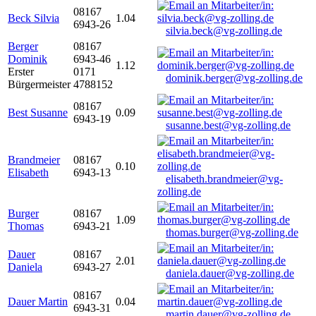
08167
Beck Silvia
1.04
6943-26
silvia.beck@vg-zolling.de
Berger
08167
Dominik
6943-46
1.12
Erster
0171
dominik.berger@vg-zolling.de
Bürgermeister
4788152
08167
Best Susanne
0.09
6943-19
susanne.best@vg-zolling.de
Brandmeier
08167
0.10
Elisabeth
6943-13
elisabeth.brandmeier@vg-
zolling.de
Burger
08167
1.09
Thomas
6943-21
thomas.burger@vg-zolling.de
Dauer
08167
2.01
Daniela
6943-27
daniela.dauer@vg-zolling.de
08167
Dauer Martin
0.04
6943-31
martin.dauer@vg-zolling.de