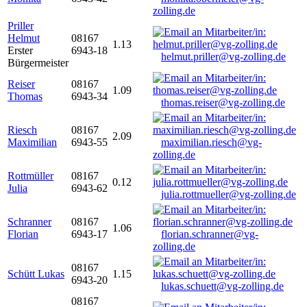
zolling.de
Priller
Helmut
08167
1.13
Erster
6943-18
helmut.priller@vg-zolling.de
Bürgermeister
Reiser
08167
1.09
Thomas
6943-34
thomas.reiser@vg-zolling.de
Riesch
08167
2.09
Maximilian
6943-55
maximilian.riesch@vg-
zolling.de
Rottmüller
08167
0.12
Julia
6943-62
julia.rottmueller@vg-zolling.de
Schranner
08167
1.06
Florian
6943-17
florian.schranner@vg-
zolling.de
08167
Schütt Lukas
1.15
6943-20
lukas.schuett@vg-zolling.de
08167