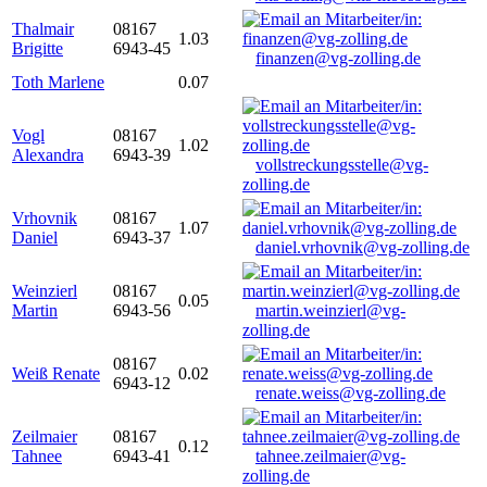
Thalmair
08167
1.03
Brigitte
6943-45
finanzen@vg-zolling.de
Toth Marlene
0.07
Vogl
08167
1.02
Alexandra
6943-39
vollstreckungsstelle@vg-
zolling.de
Vrhovnik
08167
1.07
Daniel
6943-37
daniel.vrhovnik@vg-zolling.de
Weinzierl
08167
0.05
Martin
6943-56
martin.weinzierl@vg-
zolling.de
08167
Weiß Renate
0.02
6943-12
renate.weiss@vg-zolling.de
Zeilmaier
08167
0.12
Tahnee
6943-41
tahnee.zeilmaier@vg-
zolling.de