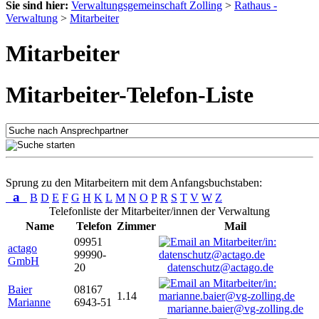
Sie sind hier:
Verwaltungsgemeinschaft Zolling
>
Rathaus -
Verwaltung
>
Mitarbeiter
Mitarbeiter
Mitarbeiter-Telefon-Liste
Sprung zu den Mitarbeitern mit dem Anfangsbuchstaben:
a
B
D
E
F
G
H
K
L
M
N
O
P
R
S
T
V
W
Z
Telefonliste der Mitarbeiter/innen der Verwaltung
Name
Telefon
Zimmer
Mail
09951
actago
99990-
GmbH
20
datenschutz@actago.de
Baier
08167
1.14
Marianne
6943-51
marianne.baier@vg-zolling.de