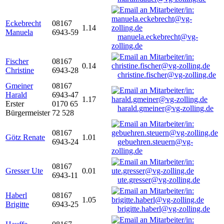
Eckebrecht
08167
1.14
Manuela
6943-59
manuela.eckebrecht@vg-
zolling.de
Fischer
08167
0.14
Christine
6943-28
christine.fischer@vg-zolling.de
Gmeiner
08167
Harald
6943-47
1.17
Erster
0170 65
harald.gmeiner@vg-zolling.de
Bürgermeister
72 528
08167
Götz Renate
1.01
6943-24
gebuehren.steuern@vg-
zolling.de
08167
Gresser Ute
0.01
6943-11
ute.gresser@vg-zolling.de
Haberl
08167
1.05
Brigitte
6943-25
brigitte.haberl@vg-zolling.de