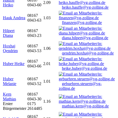
Hauffe
08167
2.09
Heiko
6943-60
heiko.hauffe@vg-zolling.de
08167
Hauk Andrea
1.03
6943-63
finanzen@vg-zolling.de
Hilpert
08167
Diana
6943-23
diana.hilpert@vg-zolling.de
Hoxhaj
08167
1.06
Qendrim
6943-53
qendrim.hoxhaj@vg-zolling.de
08167
Huber Heike
2.01
6943-66
heike.huber@vg-zolling.de
Huber
08167
1.01
Melanie
6943-52
gebuehren.steuern@vg-
zolling.de
Kern
08167
Mathias
6943-30
1.16
Erster
0175
mathias.kern@vg-zolling.de
Bürgermeister
2614485
08167