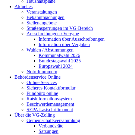
Haushaltspläne
Aktuelles
Veranstaltungen
Bekanntmachungen
Stellenangebote
Straßensperrungen im VG-Bereich
Ausschreibungen / Vergabe
Information über Ausschreibungen
Information über Vergaben
Wahlen / Abstimmungen
Kommunalwahl 2026
Bundestagswahl 2025
Europawahl 2024
Notrufnummern
Behördenservice Online
Online Services
Sicheres Kontaktformular
Fundbüro online
Ratsinformationssystem
Beschwerdemanagement
SEPA Lastschriftmandat
Über die VG-Zolling
Gemeinschaftsversammlung
Verbandsräte
Satzungen