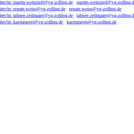
martin.weinzierl@vg-zolling.
renate.weiss@vg-zolling.de
tahnee.zeilmaier@vg-zolling.
kaemmerei@vg-zolling.de