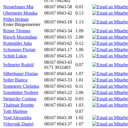
0170 7942402
Neugebauer Mia
08167 6943-58
0.01
Obermeier Monika
08167 6943-42
0.13
Priller Helmut
08167 6943-18
1.13
Erster Bürgermeister
Reiser Thomas
08167 6943-34
1.09
Riesch Maximilian
08167 6943-55
2.09
Rottmüller Julia
08167 6943-62
0.12
Schranner Florian
08167 6943-17
1.06
Schütt Lukas
08167 6943-20
1.15
08167 6943-43
Sellmeier Rudolf
0.07
0171 3032403
Silberbauer Florian
08167 6943-44
1.07
Soller Bianca
08167 6943-33
1.01
Sommerer Christina
08167 6943-61
0.11
Sonnhütter Norbert
08167 6943-22
2.06
Steinecke Corinna
08167 6943-32
0.03
Thalmair Brigitte
08167 6943-45
1.03
Toth Marlene
0.07
Vogl Alexandra
08167 6943-39
1.02
Vrhovnik Daniel
08167 6943-37
1.07