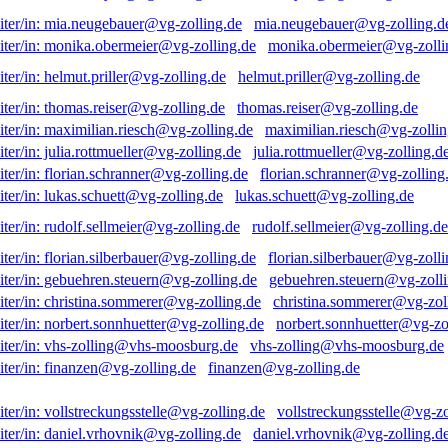
mia.neugebauer@vg-zolling.d
monika.obermeier@vg-zolli
helmut.priller@vg-zolling.de
thomas.reiser@vg-zolling.de
maximilian.riesch@vg-zollin
julia.rottmueller@vg-zolling.d
florian.schranner@vg-zolling
lukas.schuett@vg-zolling.de
rudolf.sellmeier@vg-zolling.de
florian.silberbauer@vg-zolli
gebuehren.steuern@vg-zolli
christina.sommerer@vg-zol
norbert.sonnhuetter@vg-zo
vhs-zolling@vhs-moosburg.de
finanzen@vg-zolling.de
vollstreckungsstelle@vg-zo
daniel.vrhovnik@vg-zolling.d