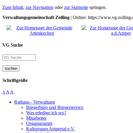
Zum Inhalt
,
zur Navigation
oder
zur Startseite
springen.
Verwaltungsgemeinschaft Zolling
| Online: https://www.vg-zolling.
VG Suche
suchen
Schriftgröße
A
A
A
Rathaus - Verwaltung
Bürgerbüro und Bürgerservice
Was erledige ich wo?
Mitarbeiter
Organigramm
Kulturraum Ampertal e.V.