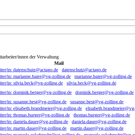
itarbeiter/innen der Verwaltung
Mail
datenschutz@actago.de
marianne.baier@vg-zolling.de
silvia.beck@vg-zolling.de
dominik.berger@vg-zolling.de
susanne.best@vg-zolling.de
elisabeth.brandmeier@vg-
thomas.burger@vg-zolling.de
daniela.dauer@vg-zolling.de
martin.dauer@vg-zolling.de
manuela.eckebrecht@vg-zo