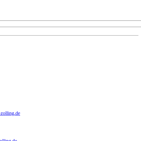
zolling.de
lling.de