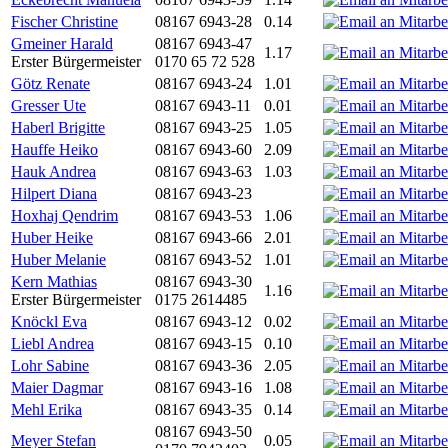
Fischer Christine
08167 6943-28
0.14
Gmeiner Harald
08167 6943-47
1.17
Erster Bürgermeister
0170 65 72 528
Götz Renate
08167 6943-24
1.01
Gresser Ute
08167 6943-11
0.01
Haberl Brigitte
08167 6943-25
1.05
Hauffe Heiko
08167 6943-60
2.09
Hauk Andrea
08167 6943-63
1.03
Hilpert Diana
08167 6943-23
Hoxhaj Qendrim
08167 6943-53
1.06
Huber Heike
08167 6943-66
2.01
Huber Melanie
08167 6943-52
1.01
Kern Mathias
08167 6943-30
1.16
Erster Bürgermeister
0175 2614485
Knöckl Eva
08167 6943-12
0.02
Liebl Andrea
08167 6943-15
0.10
Lohr Sabine
08167 6943-36
2.05
Maier Dagmar
08167 6943-16
1.08
Mehl Erika
08167 6943-35
0.14
08167 6943-50
Meyer Stefan
0.05