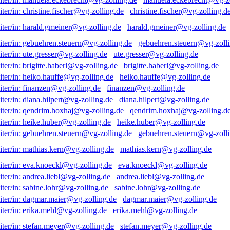
christine.fischer@vg-zolling.d
harald.gmeiner@vg-zolling.de
gebuehren.steuern@vg-zolli
ute.gresser@vg-zolling.de
brigitte.haberl@vg-zolling.de
heiko.hauffe@vg-zolling.de
finanzen@vg-zolling.de
diana.hilpert@vg-zolling.de
qendrim.hoxhaj@vg-zolling.d
heike.huber@vg-zolling.de
gebuehren.steuern@vg-zolli
mathias.kern@vg-zolling.de
eva.knoeckl@vg-zolling.de
andrea.liebl@vg-zolling.de
sabine.lohr@vg-zolling.de
dagmar.maier@vg-zolling.de
erika.mehl@vg-zolling.de
stefan.meyer@vg-zolling.de