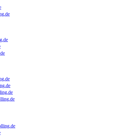
e
ng.de
g.de
e
.de
ng.de
ng.de
ling.de
lling.de
lling.de
e