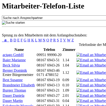
Mitarbeiter-Telefon-Liste
Sprung zu den Mitarbeitern mit dem Anfangsbuchstaben:
a
B
D
E
F
G
H
K
L
M
N
O
P
R
S
T
V
W
Z
Telefonliste der M
Name
Telefon
Zimmer
actago GmbH
09951 99990-20
Baier Marianne
08167 6943-51
1.14
Beck Silvia
08167 6943-26
1.04
Berger Dominik
08167 6943-46
1.12
Erster Bürgermeister
0171 4788152
Best Susanne
08167 6943-19
0.09
Brandmeier Elisabeth
08167 6943-13
0.10
Burger Thomas
08167 6943-21
1.09
Dauer Daniela
08167 6943-27
2.01
Dauer Martin
08167 6943-31
0.04
Eckebrecht Manuela
08167 6943-59
1.14