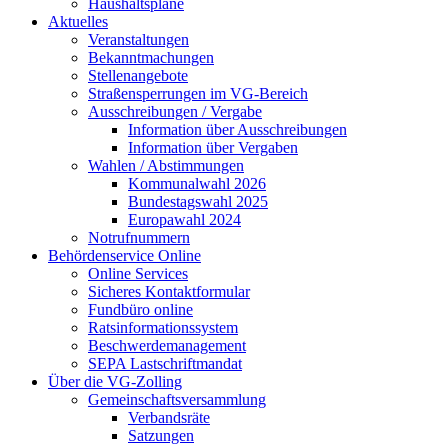
Haushaltspläne
Aktuelles
Veranstaltungen
Bekanntmachungen
Stellenangebote
Straßensperrungen im VG-Bereich
Ausschreibungen / Vergabe
Information über Ausschreibungen
Information über Vergaben
Wahlen / Abstimmungen
Kommunalwahl 2026
Bundestagswahl 2025
Europawahl 2024
Notrufnummern
Behördenservice Online
Online Services
Sicheres Kontaktformular
Fundbüro online
Ratsinformationssystem
Beschwerdemanagement
SEPA Lastschriftmandat
Über die VG-Zolling
Gemeinschaftsversammlung
Verbandsräte
Satzungen