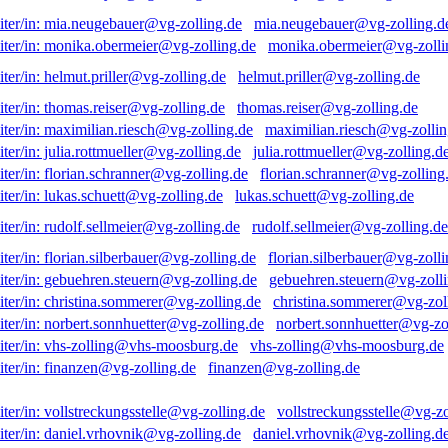
mia.neugebauer@vg-zolling.d
monika.obermeier@vg-zolli
helmut.priller@vg-zolling.de
thomas.reiser@vg-zolling.de
maximilian.riesch@vg-zollin
julia.rottmueller@vg-zolling.d
florian.schranner@vg-zolling
lukas.schuett@vg-zolling.de
rudolf.sellmeier@vg-zolling.de
florian.silberbauer@vg-zolli
gebuehren.steuern@vg-zolli
christina.sommerer@vg-zol
norbert.sonnhuetter@vg-zo
vhs-zolling@vhs-moosburg.de
finanzen@vg-zolling.de
vollstreckungsstelle@vg-zo
daniel.vrhovnik@vg-zolling.d