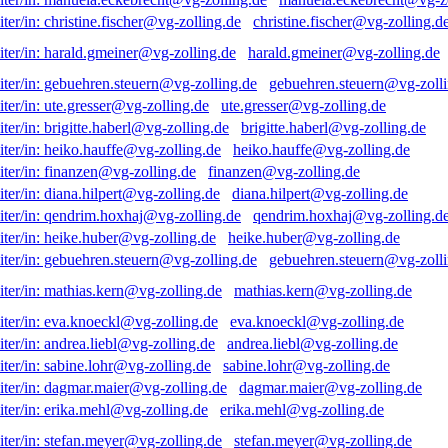
christine.fischer@vg-zolling.d
harald.gmeiner@vg-zolling.de
gebuehren.steuern@vg-zolli
ute.gresser@vg-zolling.de
brigitte.haberl@vg-zolling.de
heiko.hauffe@vg-zolling.de
finanzen@vg-zolling.de
diana.hilpert@vg-zolling.de
qendrim.hoxhaj@vg-zolling.d
heike.huber@vg-zolling.de
gebuehren.steuern@vg-zolli
mathias.kern@vg-zolling.de
eva.knoeckl@vg-zolling.de
andrea.liebl@vg-zolling.de
sabine.lohr@vg-zolling.de
dagmar.maier@vg-zolling.de
erika.mehl@vg-zolling.de
stefan.meyer@vg-zolling.de