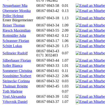
0170 7942402
Neugebauer Mia
08167 6943-58
0.01
Obermeier Monika
08167 6943-42
0.13
Priller Helmut
08167 6943-18
1.13
Erster Bürgermeister
Reiser Thomas
08167 6943-34
1.09
Riesch Maximilian
08167 6943-55
2.09
Rottmüller Julia
08167 6943-62
0.12
Schranner Florian
08167 6943-17
1.06
Schütt Lukas
08167 6943-20
1.15
08167 6943-43
Sellmeier Rudolf
0.07
0171 3032403
Silberbauer Florian
08167 6943-44
1.07
Soller Bianca
08167 6943-33
1.01
Sommerer Christina
08167 6943-61
0.11
Sonnhütter Norbert
08167 6943-22
2.06
Steinecke Corinna
08167 6943-32
0.03
Thalmair Brigitte
08167 6943-45
1.03
Toth Marlene
0.07
Vogl Alexandra
08167 6943-39
1.02
Vrhovnik Daniel
08167 6943-37
1.07