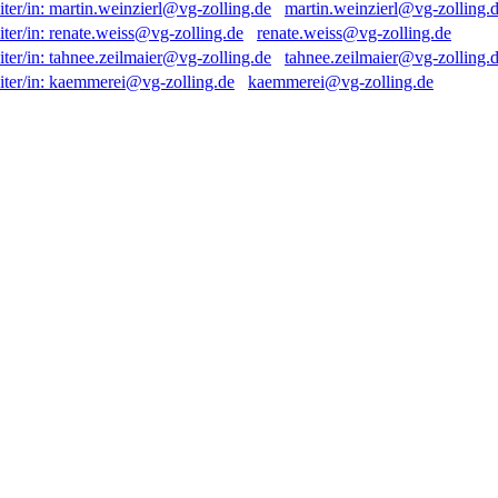
martin.weinzierl@vg-zolling.
renate.weiss@vg-zolling.de
tahnee.zeilmaier@vg-zolling.
kaemmerei@vg-zolling.de