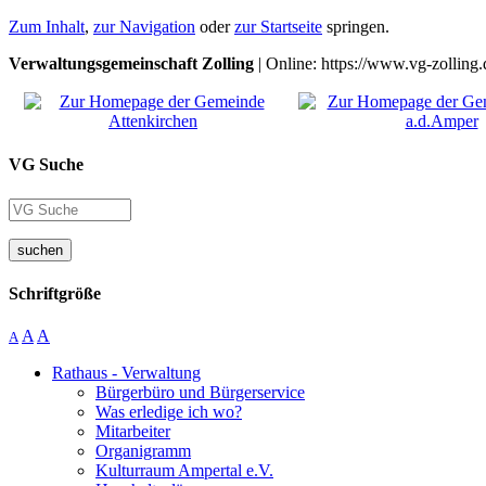
Zum Inhalt
,
zur Navigation
oder
zur Startseite
springen.
Verwaltungsgemeinschaft Zolling
| Online: https://www.vg-zolling.
VG Suche
suchen
Schriftgröße
A
A
A
Rathaus - Verwaltung
Bürgerbüro und Bürgerservice
Was erledige ich wo?
Mitarbeiter
Organigramm
Kulturraum Ampertal e.V.