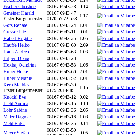
Fischer Christine
08167 6943-28
0.14
Gmeiner Harald
08167 6943-47
1.17
Erster Bürgermeister
0170 65 72 528
Götz Renate
08167 6943-24
1.01
Gresser Ute
08167 6943-11
0.01
Haberl Brigitte
08167 6943-25
1.05
Hauffe Heiko
08167 6943-60
2.09
Hauk Andrea
08167 6943-63
1.03
Hilpert Diana
08167 6943-23
Hoxhaj Qendrim
08167 6943-53
1.06
Huber Heike
08167 6943-66
2.01
Huber Melanie
08167 6943-52
1.01
Kern Mathias
08167 6943-30
1.16
Erster Bürgermeister
0175 2614485
Knöckl Eva
08167 6943-12
0.02
Liebl Andrea
08167 6943-15
0.10
Lohr Sabine
08167 6943-36
2.05
Maier Dagmar
08167 6943-16
1.08
Mehl Erika
08167 6943-35
0.14
08167 6943-50
Meyer Stefan
0.05