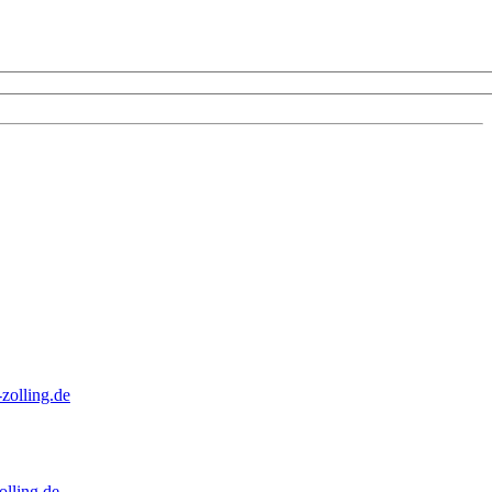
zolling.de
lling.de