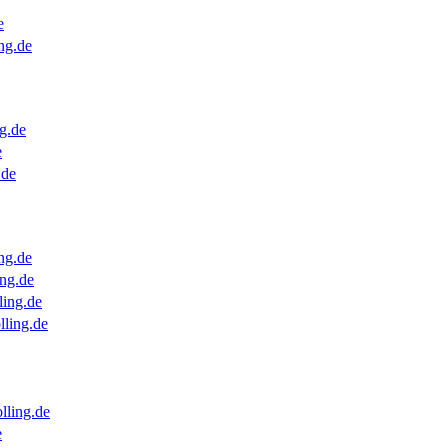
e
ng.de
g.de
e
.de
ng.de
ng.de
ling.de
lling.de
lling.de
e