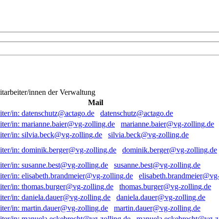
itarbeiter/innen der Verwaltung
Mail
datenschutz@actago.de
marianne.baier@vg-zolling.de
silvia.beck@vg-zolling.de
dominik.berger@vg-zolling.de
susanne.best@vg-zolling.de
elisabeth.brandmeier@vg-
thomas.burger@vg-zolling.de
daniela.dauer@vg-zolling.de
martin.dauer@vg-zolling.de
manuela.eckebrecht@vg-zo