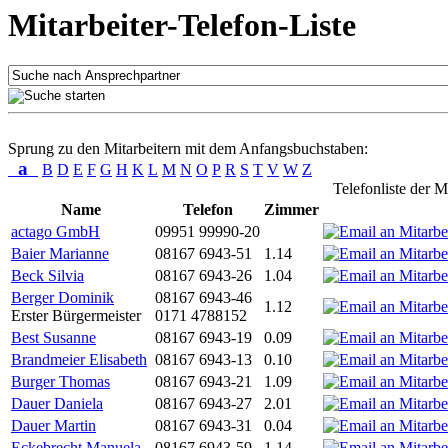
Mitarbeiter-Telefon-Liste
Sprung zu den Mitarbeitern mit dem Anfangsbuchstaben:
a
B
D
E
F
G
H
K
L
M
N
O
P
R
S
T
V
W
Z
Telefonliste der M
Name
Telefon
Zimmer
actago GmbH
09951 99990-20
Baier Marianne
08167 6943-51
1.14
Beck Silvia
08167 6943-26
1.04
Berger Dominik
08167 6943-46
1.12
Erster Bürgermeister
0171 4788152
Best Susanne
08167 6943-19
0.09
Brandmeier Elisabeth
08167 6943-13
0.10
Burger Thomas
08167 6943-21
1.09
Dauer Daniela
08167 6943-27
2.01
Dauer Martin
08167 6943-31
0.04
Eckebrecht Manuela
08167 6943-59
1.14