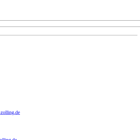
zolling.de
lling.de