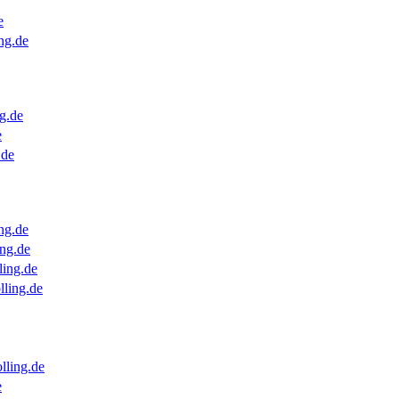
e
ng.de
g.de
e
.de
ng.de
ng.de
ling.de
lling.de
lling.de
e