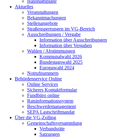
Haushaltspläne
Aktuelles
Veranstaltungen
Bekanntmachungen
Stellenangebote
Straßensperrungen im VG-Bereich
Ausschreibungen / Vergabe
Information über Ausschreibungen
Information über Vergaben
Wahlen / Abstimmungen
Kommunalwahl 2026
Bundestagswahl 2025
Europawahl 2024
Notrufnummern
Behördenservice Online
Online Services
Sicheres Kontaktformular
Fundbüro online
Ratsinformationssystem
Beschwerdemanagement
SEPA Lastschriftmandat
Über die VG-Zolling
Gemeinschaftsversammlung
Verbandsräte
Satzungen