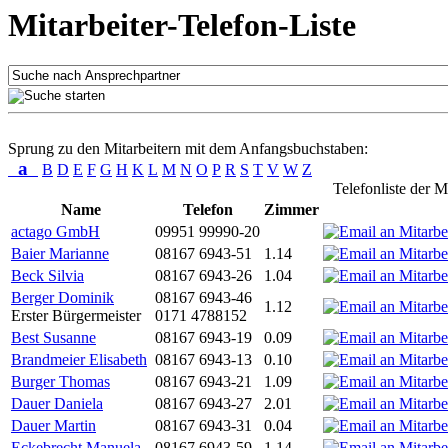
Mitarbeiter-Telefon-Liste
Sprung zu den Mitarbeitern mit dem Anfangsbuchstaben:
a
B
D
E
F
G
H
K
L
M
N
O
P
R
S
T
V
W
Z
Telefonliste der M
Name
Telefon
Zimmer
actago GmbH
09951 99990-20
Baier Marianne
08167 6943-51
1.14
Beck Silvia
08167 6943-26
1.04
Berger Dominik
08167 6943-46
1.12
Erster Bürgermeister
0171 4788152
Best Susanne
08167 6943-19
0.09
Brandmeier Elisabeth
08167 6943-13
0.10
Burger Thomas
08167 6943-21
1.09
Dauer Daniela
08167 6943-27
2.01
Dauer Martin
08167 6943-31
0.04
Eckebrecht Manuela
08167 6943-59
1.14