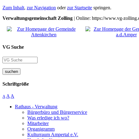
Zum Inhalt
,
zur Navigation
oder
zur Startseite
springen.
Verwaltungsgemeinschaft Zolling
| Online: https://www.vg-zolling.
VG Suche
suchen
Schriftgröße
A
A
A
Rathaus - Verwaltung
Bürgerbüro und Bürgerservice
Was erledige ich wo?
Mitarbeiter
Organigramm
Kulturraum Ampertal e.V.