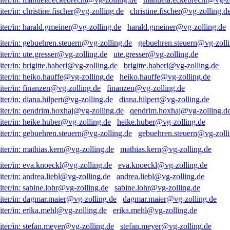
christine.fischer@vg-zolling.d
harald.gmeiner@vg-zolling.de
gebuehren.steuern@vg-zolli
ute.gresser@vg-zolling.de
brigitte.haberl@vg-zolling.de
heiko.hauffe@vg-zolling.de
finanzen@vg-zolling.de
diana.hilpert@vg-zolling.de
qendrim.hoxhaj@vg-zolling.d
heike.huber@vg-zolling.de
gebuehren.steuern@vg-zolli
mathias.kern@vg-zolling.de
eva.knoeckl@vg-zolling.de
andrea.liebl@vg-zolling.de
sabine.lohr@vg-zolling.de
dagmar.maier@vg-zolling.de
erika.mehl@vg-zolling.de
stefan.meyer@vg-zolling.de