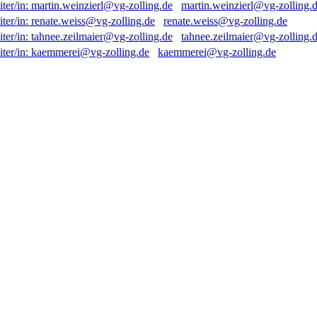
martin.weinzierl@vg-zolling.
renate.weiss@vg-zolling.de
tahnee.zeilmaier@vg-zolling.
kaemmerei@vg-zolling.de