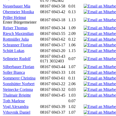
0170 7942402
Neugebauer Mia
08167 6943-58
0.01
Obermeier Monika
08167 6943-42
0.13
Priller Helmut
08167 6943-18
1.13
Erster Bürgermeister
Reiser Thomas
08167 6943-34
1.09
Riesch Maximilian
08167 6943-55
2.09
Rottmüller Julia
08167 6943-62
0.12
Schranner Florian
08167 6943-17
1.06
Schütt Lukas
08167 6943-20
1.15
08167 6943-43
Sellmeier Rudolf
0.07
0171 3032403
Silberbauer Florian
08167 6943-44
1.07
Soller Bianca
08167 6943-33
1.01
Sommerer Christina
08167 6943-61
0.11
Sonnhütter Norbert
08167 6943-22
2.06
Steinecke Corinna
08167 6943-32
0.03
Thalmair Brigitte
08167 6943-45
1.03
Toth Marlene
0.07
Vogl Alexandra
08167 6943-39
1.02
Vrhovnik Daniel
08167 6943-37
1.07