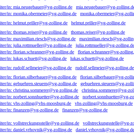
mia.neugebauer@vg-zolling.d
monika.obermeier@vg-zolli
helmut.priller@vg-zolling.de
thomas.reiser@vg-zolling.de
maximilian.riesch@vg-zollin
julia.rottmueller@vg-zolling.d
florian.schranner@vg-zolling
lukas.schuett@vg-zolling.de
rudolf.sellmeier@vg-zolling.de
florian.silberbauer@vg-zolli
gebuehren.steuern@vg-zolli
christina.sommerer@vg-zol
norbert.sonnhuetter@vg-zo
vhs-zolling@vhs-moosburg.de
finanzen@vg-zolling.de
vollstreckungsstelle@vg-zo
daniel.vrhovnik@vg-zolling.d