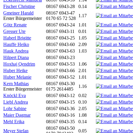
Fischer Christine
08167 6943-28
0.14
Gmeiner Harald
08167 6943-47
1.17
Erster Bürgermeister
0170 65 72 528
Götz Renate
08167 6943-24
1.01
Gresser Ute
08167 6943-11
0.01
Haberl Brigitte
08167 6943-25
1.05
Hauffe Heiko
08167 6943-60
2.09
Hauk Andrea
08167 6943-63
1.03
Hilpert Diana
08167 6943-23
Hoxhaj Qendrim
08167 6943-53
1.06
Huber Heike
08167 6943-66
2.01
Huber Melanie
08167 6943-52
1.01
Kern Mathias
08167 6943-30
1.16
Erster Bürgermeister
0175 2614485
Knöckl Eva
08167 6943-12
0.02
Liebl Andrea
08167 6943-15
0.10
Lohr Sabine
08167 6943-36
2.05
Maier Dagmar
08167 6943-16
1.08
Mehl Erika
08167 6943-35
0.14
08167 6943-50
Meyer Stefan
0.05