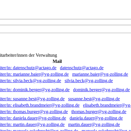
itarbeiter/innen der Verwaltung
Mail
datenschutz@actago.de
marianne.baier@vg-zolling.de
silvia.beck@vg-zolling.de
dominik.berger@vg-zolling.de
susanne.best@vg-zolling.de
elisabeth.brandmeier@vg-
thomas.burger@vg-zolling.de
daniela.dauer@vg-zolling.de
martin.dauer@vg-zolling.de
manuela.eckebrecht@vg-zo