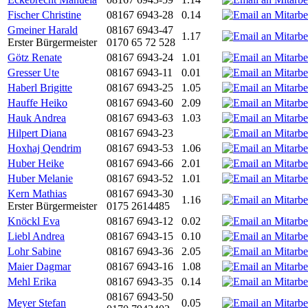
Fischer Christine
08167 6943-28
0.14
Gmeiner Harald
08167 6943-47
1.17
Erster Bürgermeister
0170 65 72 528
Götz Renate
08167 6943-24
1.01
Gresser Ute
08167 6943-11
0.01
Haberl Brigitte
08167 6943-25
1.05
Hauffe Heiko
08167 6943-60
2.09
Hauk Andrea
08167 6943-63
1.03
Hilpert Diana
08167 6943-23
Hoxhaj Qendrim
08167 6943-53
1.06
Huber Heike
08167 6943-66
2.01
Huber Melanie
08167 6943-52
1.01
Kern Mathias
08167 6943-30
1.16
Erster Bürgermeister
0175 2614485
Knöckl Eva
08167 6943-12
0.02
Liebl Andrea
08167 6943-15
0.10
Lohr Sabine
08167 6943-36
2.05
Maier Dagmar
08167 6943-16
1.08
Mehl Erika
08167 6943-35
0.14
08167 6943-50
Meyer Stefan
0.05