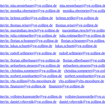
mia.neugebauer@vg-zolling.d
monika.obermeier@vg-zolli
helmut.priller@vg-zolling.de
thomas.reiser@vg-zolling.de
maximilian.riesch@vg-zollin
julia.rottmueller@vg-zolling.d
florian.schranner@vg-zolling
lukas.schuett@vg-zolling.de
rudolf.sellmeier@vg-zolling.de
florian.silberbauer@vg-zolli
gebuehren.steuern@vg-zolli
christina.sommerer@vg-zol
norbert.sonnhuetter@vg-zo
vhs-zolling@vhs-moosburg.de
finanzen@vg-zolling.de
vollstreckungsstelle@vg-zo
daniel.vrhovnik@vg-zolling.d