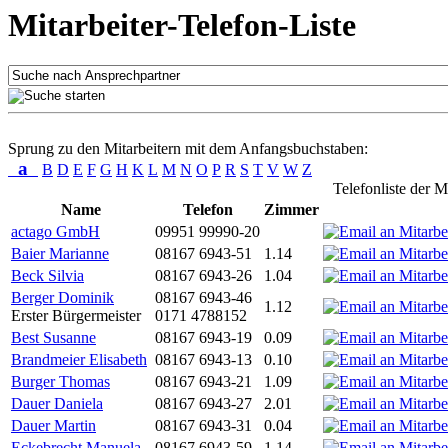
Mitarbeiter-Telefon-Liste
Sprung zu den Mitarbeitern mit dem Anfangsbuchstaben:
a
B
D
E
F
G
H
K
L
M
N
O
P
R
S
T
V
W
Z
Telefonliste der M
Name
Telefon
Zimmer
actago GmbH
09951 99990-20
Baier Marianne
08167 6943-51
1.14
Beck Silvia
08167 6943-26
1.04
Berger Dominik
08167 6943-46
1.12
Erster Bürgermeister
0171 4788152
Best Susanne
08167 6943-19
0.09
Brandmeier Elisabeth
08167 6943-13
0.10
Burger Thomas
08167 6943-21
1.09
Dauer Daniela
08167 6943-27
2.01
Dauer Martin
08167 6943-31
0.04
Eckebrecht Manuela
08167 6943-59
1.14