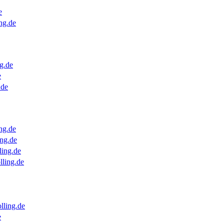
e
ng.de
g.de
e
.de
ng.de
ng.de
ling.de
lling.de
lling.de
e