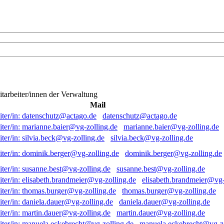
itarbeiter/innen der Verwaltung
Mail
datenschutz@actago.de
marianne.baier@vg-zolling.de
silvia.beck@vg-zolling.de
dominik.berger@vg-zolling.de
susanne.best@vg-zolling.de
elisabeth.brandmeier@vg-
thomas.burger@vg-zolling.de
daniela.dauer@vg-zolling.de
martin.dauer@vg-zolling.de
manuela.eckebrecht@vg-zo