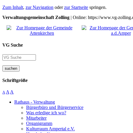
Zum Inhalt
,
zur Navigation
oder
zur Startseite
springen.
Verwaltungsgemeinschaft Zolling
| Online: https://www.vg-zolling.
VG Suche
suchen
Schriftgröße
A
A
A
Rathaus - Verwaltung
Bürgerbüro und Bürgerservice
Was erledige ich wo?
Mitarbeiter
Organigramm
Kulturraum Ampertal e.V.