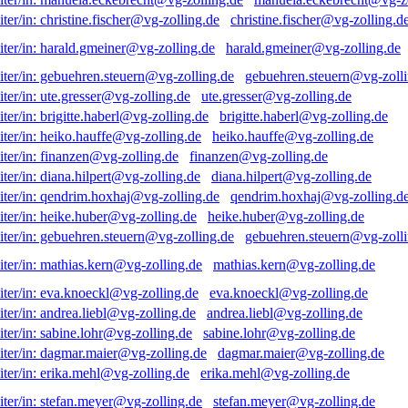
christine.fischer@vg-zolling.d
harald.gmeiner@vg-zolling.de
gebuehren.steuern@vg-zolli
ute.gresser@vg-zolling.de
brigitte.haberl@vg-zolling.de
heiko.hauffe@vg-zolling.de
finanzen@vg-zolling.de
diana.hilpert@vg-zolling.de
qendrim.hoxhaj@vg-zolling.d
heike.huber@vg-zolling.de
gebuehren.steuern@vg-zolli
mathias.kern@vg-zolling.de
eva.knoeckl@vg-zolling.de
andrea.liebl@vg-zolling.de
sabine.lohr@vg-zolling.de
dagmar.maier@vg-zolling.de
erika.mehl@vg-zolling.de
stefan.meyer@vg-zolling.de