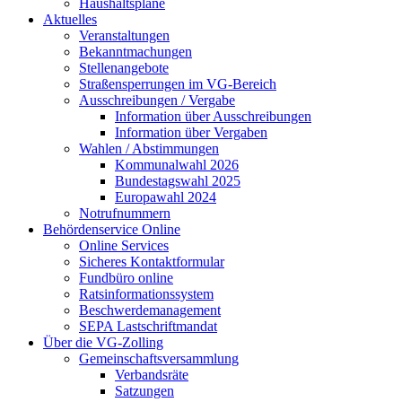
Haushaltspläne
Aktuelles
Veranstaltungen
Bekanntmachungen
Stellenangebote
Straßensperrungen im VG-Bereich
Ausschreibungen / Vergabe
Information über Ausschreibungen
Information über Vergaben
Wahlen / Abstimmungen
Kommunalwahl 2026
Bundestagswahl 2025
Europawahl 2024
Notrufnummern
Behördenservice Online
Online Services
Sicheres Kontaktformular
Fundbüro online
Ratsinformationssystem
Beschwerdemanagement
SEPA Lastschriftmandat
Über die VG-Zolling
Gemeinschaftsversammlung
Verbandsräte
Satzungen