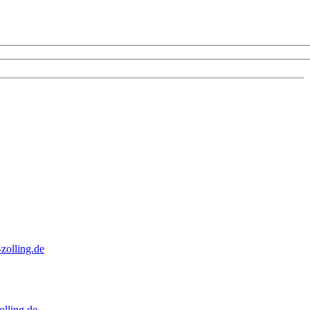
zolling.de
lling.de