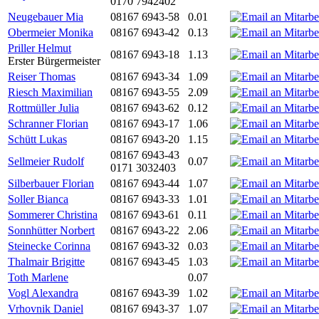
0170 7942402
Neugebauer Mia
08167 6943-58
0.01
Obermeier Monika
08167 6943-42
0.13
Priller Helmut
08167 6943-18
1.13
Erster Bürgermeister
Reiser Thomas
08167 6943-34
1.09
Riesch Maximilian
08167 6943-55
2.09
Rottmüller Julia
08167 6943-62
0.12
Schranner Florian
08167 6943-17
1.06
Schütt Lukas
08167 6943-20
1.15
08167 6943-43
Sellmeier Rudolf
0.07
0171 3032403
Silberbauer Florian
08167 6943-44
1.07
Soller Bianca
08167 6943-33
1.01
Sommerer Christina
08167 6943-61
0.11
Sonnhütter Norbert
08167 6943-22
2.06
Steinecke Corinna
08167 6943-32
0.03
Thalmair Brigitte
08167 6943-45
1.03
Toth Marlene
0.07
Vogl Alexandra
08167 6943-39
1.02
Vrhovnik Daniel
08167 6943-37
1.07