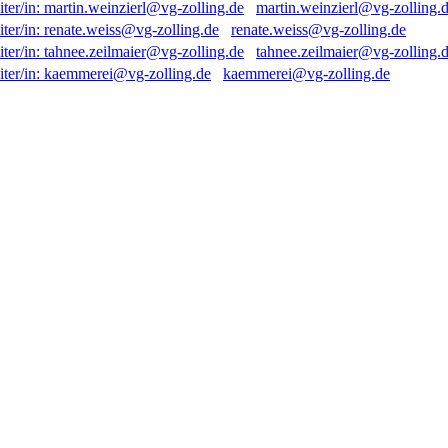
martin.weinzierl@vg-zolling.
renate.weiss@vg-zolling.de
tahnee.zeilmaier@vg-zolling.
kaemmerei@vg-zolling.de