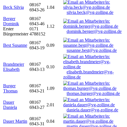
08167
Beck Silvia
1.04
6943-26
silvia.beck@vg-zolling.de
Berger
08167
Dominik
6943-46
1.12
Erster
0171
dominik.berger@vg-zolling.de
Bürgermeister
4788152
08167
Best Susanne
0.09
6943-19
susanne.best@vg-zolling.de
Brandmeier
08167
0.10
Elisabeth
6943-13
elisabeth.brandmeier@vg-
zolling.de
Burger
08167
1.09
Thomas
6943-21
thomas.burger@vg-zolling.de
Dauer
08167
2.01
Daniela
6943-27
daniela.dauer@vg-zolling.de
08167
Dauer Martin
0.04
6943-31
martin.dauer@vg-zolling.de