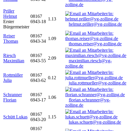
zolling.de
Priller
Helmut
08167
1.13
Erster
6943-18
helmut.priller@vg-zolling.de
Bürgermeister
Reiser
08167
1.09
Thomas
6943-34
thomas.reiser@vg-zolling.de
Riesch
08167
2.09
Maximilian
6943-55
maximilian.riesch@vg-
zolling.de
Rottmüller
08167
0.12
Julia
6943-62
julia.rottmueller@vg-zolling.de
Schranner
08167
1.06
Florian
6943-17
florian.schranner@vg-
zolling.de
08167
Schütt Lukas
1.15
6943-20
lukas.schuett@vg-zolling.de
08167