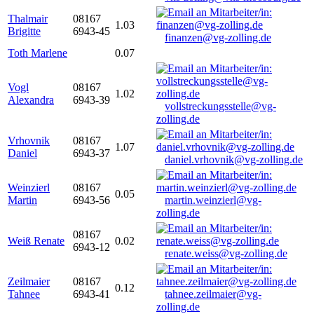
Thalmair
08167
1.03
Brigitte
6943-45
finanzen@vg-zolling.de
Toth Marlene
0.07
Vogl
08167
1.02
Alexandra
6943-39
vollstreckungsstelle@vg-
zolling.de
Vrhovnik
08167
1.07
Daniel
6943-37
daniel.vrhovnik@vg-zolling.de
Weinzierl
08167
0.05
Martin
6943-56
martin.weinzierl@vg-
zolling.de
08167
Weiß Renate
0.02
6943-12
renate.weiss@vg-zolling.de
Zeilmaier
08167
0.12
Tahnee
6943-41
tahnee.zeilmaier@vg-
zolling.de