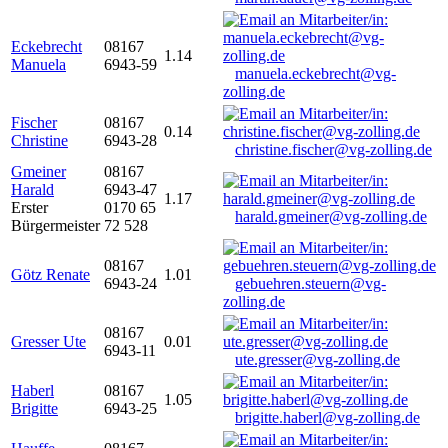
Eckebrecht
08167
1.14
Manuela
6943-59
manuela.eckebrecht@vg-
zolling.de
Fischer
08167
0.14
Christine
6943-28
christine.fischer@vg-zolling.de
Gmeiner
08167
Harald
6943-47
1.17
Erster
0170 65
harald.gmeiner@vg-zolling.de
Bürgermeister
72 528
08167
Götz Renate
1.01
6943-24
gebuehren.steuern@vg-
zolling.de
08167
Gresser Ute
0.01
6943-11
ute.gresser@vg-zolling.de
Haberl
08167
1.05
Brigitte
6943-25
brigitte.haberl@vg-zolling.de