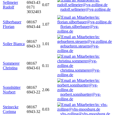
Sellmeier
6943-43
0.07
Rudolf
0171
rudolf.sellmeier@vg-zolling.de
3032403
Silberbauer
08167
1.07
Florian
6943-44
florian.silberbauer@vg-
zolling.de
08167
Soller Bianca
1.01
6943-33
gebuehren.steuern@vg-
zolling.de
Sommerer
08167
0.11
Christina
6943-61
christina.sommerer@vg-
zolling.de
Sonnhütter
08167
2.06
Norbert
6943-22
norbert.sonnhuetter@vg-
zolling.de
Steinecke
08167
0.03
Corinna
6943-32
vhs-zolling@vhs-moosburg.de