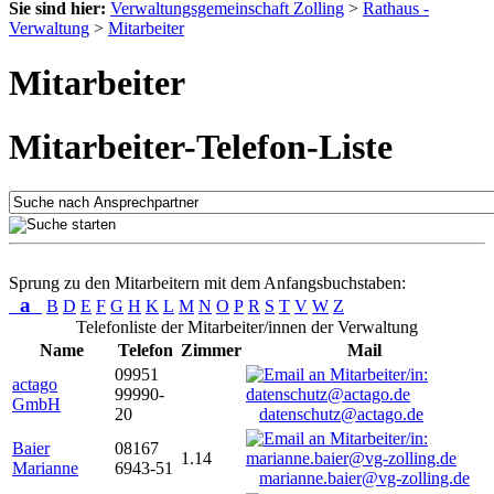
Sie sind hier:
Verwaltungsgemeinschaft Zolling
>
Rathaus -
Verwaltung
>
Mitarbeiter
Mitarbeiter
Mitarbeiter-Telefon-Liste
Sprung zu den Mitarbeitern mit dem Anfangsbuchstaben:
a
B
D
E
F
G
H
K
L
M
N
O
P
R
S
T
V
W
Z
Telefonliste der Mitarbeiter/innen der Verwaltung
Name
Telefon
Zimmer
Mail
09951
actago
99990-
GmbH
20
datenschutz@actago.de
Baier
08167
1.14
Marianne
6943-51
marianne.baier@vg-zolling.de