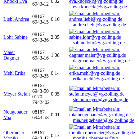
Knöckl Eva
0.02
6943-12
eva.knoeckl@vg-zolling.de
08167
Liebl Andrea
0.10
6943-15
andrea.liebl@vg-zolling.de
08167
Lohr Sabine
2.05
6943-36
sabine.lohr@vg-zolling.de
Maier
08167
1.08
Dagmar
6943-16
dagmar.maier@vg-zolling.de
08167
Mehl Erika
0.14
6943-35
erika.mehl@vg-zolling.de
08167
6943-50
Meyer Stefan
0.05
0170
stefan.meyer@vg-zolling.de
7942402
Neugebauer
08167
0.01
Mia
6943-58
mia.neugebauer@vg-zolling.de
Obermeier
08167
0.13
Monika
6943-42
monika.obermeier@vg-