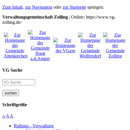
Zum Inhalt
,
zur Navigation
oder
zur Startseite
springen.
Verwaltungsgemeinschaft Zolling
| Online: https://www.vg-
zolling.de/
VG Suche
suchen
Schriftgröße
A
A
A
Rathaus - Verwaltung