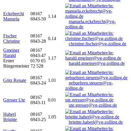
Eckebrecht
08167
1.14
Manuela
6943-59
manuela.eckebrecht@vg-
zolling.de
Fischer
08167
0.14
Christine
6943-28
christine.fischer@vg-zolling.de
Gmeiner
08167
Harald
6943-47
1.17
Erster
0170 65
harald.gmeiner@vg-zolling.de
Bürgermeister
72 528
08167
Götz Renate
1.01
6943-24
gebuehren.steuern@vg-
zolling.de
08167
Gresser Ute
0.01
6943-11
ute.gresser@vg-zolling.de
Haberl
08167
1.05
Brigitte
6943-25
brigitte.haberl@vg-zolling.de