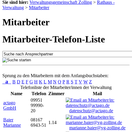
Sie sind hier:
Verwaltungsgemeinschaft Zolling
>
Rathaus -
Verwaltung
>
Mitarbeiter
Mitarbeiter
Mitarbeiter-Telefon-Liste
Sprung zu den Mitarbeitern mit dem Anfangsbuchstaben:
a
B
D
E
F
G
H
K
L
M
N
O
P
R
S
T
V
W
Z
Telefonliste der Mitarbeiter/innen der Verwaltung
Name
Telefon
Zimmer
Mail
09951
actago
99990-
GmbH
20
datenschutz@actago.de
Baier
08167
1.14
Marianne
6943-51
marianne.baier@vg-zolling.de