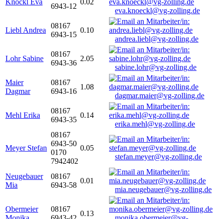
Knöckl Eva
0.02
6943-12
eva.knoeckl@vg-zolling.de
08167
Liebl Andrea
0.10
6943-15
andrea.liebl@vg-zolling.de
08167
Lohr Sabine
2.05
6943-36
sabine.lohr@vg-zolling.de
Maier
08167
1.08
Dagmar
6943-16
dagmar.maier@vg-zolling.de
08167
Mehl Erika
0.14
6943-35
erika.mehl@vg-zolling.de
08167
6943-50
Meyer Stefan
0.05
0170
stefan.meyer@vg-zolling.de
7942402
Neugebauer
08167
0.01
Mia
6943-58
mia.neugebauer@vg-zolling.de
Obermeier
08167
0.13
Monika
6943-42
monika.obermeier@vg-