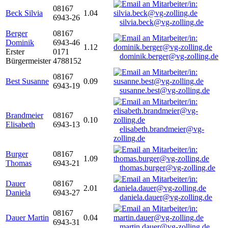
08167
Beck Silvia
1.04
6943-26
silvia.beck@vg-zolling.de
Berger
08167
Dominik
6943-46
1.12
Erster
0171
dominik.berger@vg-zolling.de
Bürgermeister
4788152
08167
Best Susanne
0.09
6943-19
susanne.best@vg-zolling.de
Brandmeier
08167
0.10
Elisabeth
6943-13
elisabeth.brandmeier@vg-
zolling.de
Burger
08167
1.09
Thomas
6943-21
thomas.burger@vg-zolling.de
Dauer
08167
2.01
Daniela
6943-27
daniela.dauer@vg-zolling.de
08167
Dauer Martin
0.04
6943-31
martin.dauer@vg-zolling.de