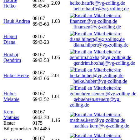
Hauffe
08167
2.09
Heiko
6943-60
heiko.hauffe@vg-zolling.de
08167
Hauk Andrea
1.03
6943-63
finanzen@vg-zolling.de
Hilpert
08167
Diana
6943-23
diana.hilpert@vg-zolling.de
Hoxhaj
08167
1.06
Qendrim
6943-53
qendrim.hoxhaj@vg-zolling.de
08167
Huber Heike
2.01
6943-66
heike.huber@vg-zolling.de
Huber
08167
1.01
Melanie
6943-52
gebuehren.steuern@vg-
zolling.de
Kern
08167
Mathias
6943-30
1.16
Erster
0175
mathias.kern@vg-zolling.de
Bürgermeister
2614485
08167