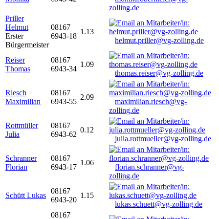
zolling.de
Priller
Helmut
08167
1.13
Erster
6943-18
helmut.priller@vg-zolling.de
Bürgermeister
Reiser
08167
1.09
Thomas
6943-34
thomas.reiser@vg-zolling.de
Riesch
08167
2.09
Maximilian
6943-55
maximilian.riesch@vg-
zolling.de
Rottmüller
08167
0.12
Julia
6943-62
julia.rottmueller@vg-zolling.de
Schranner
08167
1.06
Florian
6943-17
florian.schranner@vg-
zolling.de
08167
Schütt Lukas
1.15
6943-20
lukas.schuett@vg-zolling.de
08167