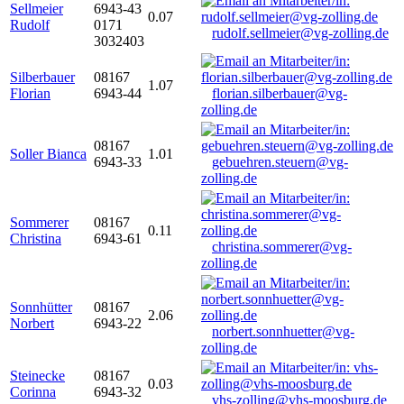
Sellmeier
6943-43
0.07
Rudolf
0171
rudolf.sellmeier@vg-zolling.de
3032403
Silberbauer
08167
1.07
Florian
6943-44
florian.silberbauer@vg-
zolling.de
08167
Soller Bianca
1.01
6943-33
gebuehren.steuern@vg-
zolling.de
Sommerer
08167
0.11
Christina
6943-61
christina.sommerer@vg-
zolling.de
Sonnhütter
08167
2.06
Norbert
6943-22
norbert.sonnhuetter@vg-
zolling.de
Steinecke
08167
0.03
Corinna
6943-32
vhs-zolling@vhs-moosburg.de