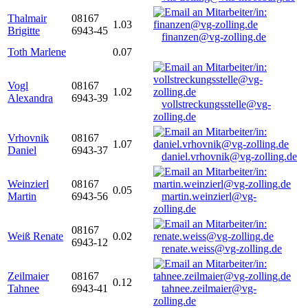
Thalmair
08167
1.03
Brigitte
6943-45
finanzen@vg-zolling.de
Toth Marlene
0.07
Vogl
08167
1.02
Alexandra
6943-39
vollstreckungsstelle@vg-
zolling.de
Vrhovnik
08167
1.07
Daniel
6943-37
daniel.vrhovnik@vg-zolling.de
Weinzierl
08167
0.05
Martin
6943-56
martin.weinzierl@vg-
zolling.de
08167
Weiß Renate
0.02
6943-12
renate.weiss@vg-zolling.de
Zeilmaier
08167
0.12
Tahnee
6943-41
tahnee.zeilmaier@vg-
zolling.de