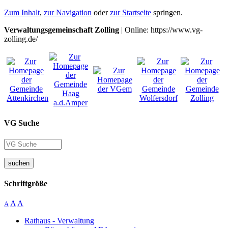
Zum Inhalt
,
zur Navigation
oder
zur Startseite
springen.
Verwaltungsgemeinschaft Zolling
| Online: https://www.vg-
zolling.de/
VG Suche
suchen
Schriftgröße
A
A
A
Rathaus - Verwaltung