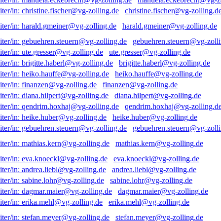
christine.fischer@vg-zolling.d
harald.gmeiner@vg-zolling.de
gebuehren.steuern@vg-zolli
ute.gresser@vg-zolling.de
brigitte.haberl@vg-zolling.de
heiko.hauffe@vg-zolling.de
finanzen@vg-zolling.de
diana.hilpert@vg-zolling.de
qendrim.hoxhaj@vg-zolling.d
heike.huber@vg-zolling.de
gebuehren.steuern@vg-zolli
mathias.kern@vg-zolling.de
eva.knoeckl@vg-zolling.de
andrea.liebl@vg-zolling.de
sabine.lohr@vg-zolling.de
dagmar.maier@vg-zolling.de
erika.mehl@vg-zolling.de
stefan.meyer@vg-zolling.de