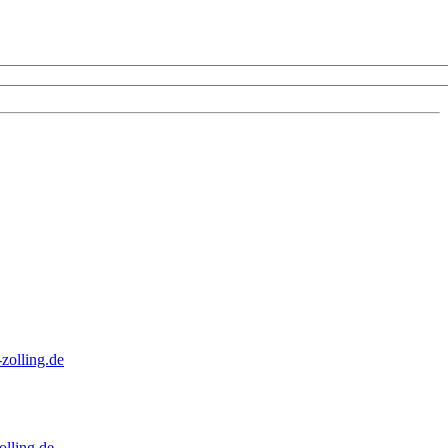
zolling.de
lling.de