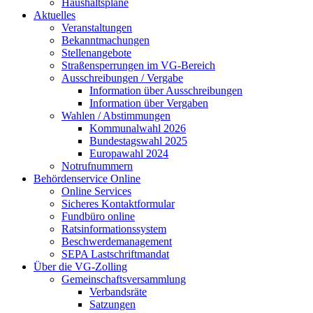
Haushaltspläne
Aktuelles
Veranstaltungen
Bekanntmachungen
Stellenangebote
Straßensperrungen im VG-Bereich
Ausschreibungen / Vergabe
Information über Ausschreibungen
Information über Vergaben
Wahlen / Abstimmungen
Kommunalwahl 2026
Bundestagswahl 2025
Europawahl 2024
Notrufnummern
Behördenservice Online
Online Services
Sicheres Kontaktformular
Fundbüro online
Ratsinformationssystem
Beschwerdemanagement
SEPA Lastschriftmandat
Über die VG-Zolling
Gemeinschaftsversammlung
Verbandsräte
Satzungen