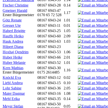
Fischer Christine
08167 6943-28
0.14
Gmeiner Harald
08167 6943-47
1.17
Erster Bürgermeister
0170 65 72 528
Götz Renate
08167 6943-24
1.01
Gresser Ute
08167 6943-11
0.01
Haberl Brigitte
08167 6943-25
1.05
Hauffe Heiko
08167 6943-60
2.09
Hauk Andrea
08167 6943-63
1.03
Hilpert Diana
08167 6943-23
Hoxhaj Qendrim
08167 6943-53
1.06
Huber Heike
08167 6943-66
2.01
Huber Melanie
08167 6943-52
1.01
Kern Mathias
08167 6943-30
1.16
Erster Bürgermeister
0175 2614485
Knöckl Eva
08167 6943-12
0.02
Liebl Andrea
08167 6943-15
0.10
Lohr Sabine
08167 6943-36
2.05
Maier Dagmar
08167 6943-16
1.08
Mehl Erika
08167 6943-35
0.14
08167 6943-50
Meyer Stefan
0.05