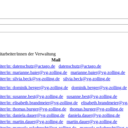
itarbeiter/innen der Verwaltung
Mail
datenschutz@actago.de
marianne.baier@vg-zolling.de
silvia.beck@vg-zolling.de
dominik.berger@vg-zolling.de
susanne.best@vg-zolling.de
elisabeth.brandmeier@vg-
thomas.burger@vg-zolling.de
daniela.dauer@vg-zolling.de
martin.dauer@vg-zolling.de
manuela.eckebrecht@vg-zo