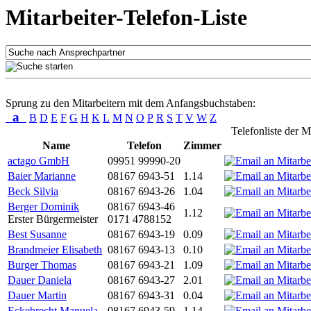
Mitarbeiter-Telefon-Liste
Sprung zu den Mitarbeitern mit dem Anfangsbuchstaben:
a
B
D
E
F
G
H
K
L
M
N
O
P
R
S
T
V
W
Z
Telefonliste der M
Name
Telefon
Zimmer
actago GmbH
09951 99990-20
Baier Marianne
08167 6943-51
1.14
Beck Silvia
08167 6943-26
1.04
Berger Dominik
08167 6943-46
1.12
Erster Bürgermeister
0171 4788152
Best Susanne
08167 6943-19
0.09
Brandmeier Elisabeth
08167 6943-13
0.10
Burger Thomas
08167 6943-21
1.09
Dauer Daniela
08167 6943-27
2.01
Dauer Martin
08167 6943-31
0.04
Eckebrecht Manuela
08167 6943-59
1.14