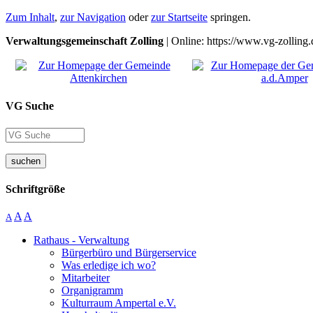
Zum Inhalt
,
zur Navigation
oder
zur Startseite
springen.
Verwaltungsgemeinschaft Zolling
| Online: https://www.vg-zolling.
VG Suche
suchen
Schriftgröße
A
A
A
Rathaus - Verwaltung
Bürgerbüro und Bürgerservice
Was erledige ich wo?
Mitarbeiter
Organigramm
Kulturraum Ampertal e.V.