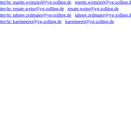
martin.weinzierl@vg-zolling.
renate.weiss@vg-zolling.de
tahnee.zeilmaier@vg-zolling.
kaemmerei@vg-zolling.de