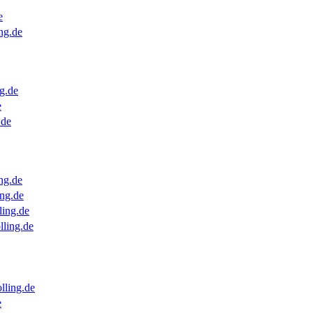
e
ng.de
g.de
e
.de
ng.de
ng.de
ling.de
lling.de
lling.de
e