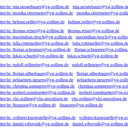
mia.neugebauer@vg-zolling.d
monika.obermeier@vg-zolli
helmut.priller@vg-zolling.de
thomas.reiser@vg-zolling.de
maximilian.riesch@vg-zollin
julia.rottmueller@vg-zolling.d
florian.schranner@vg-zolling
lukas.schuett@vg-zolling.de
rudolf.sellmeier@vg-zolling.de
florian.silberbauer@vg-zolli
gebuehren.steuern@vg-zolli
christina.sommerer@vg-zol
norbert.sonnhuetter@vg-zo
vhs-zolling@vhs-moosburg.de
finanzen@vg-zolling.de
vollstreckungsstelle@vg-zo
daniel.vrhovnik@vg-zolling.d