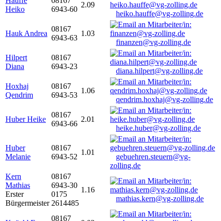
Hauffe
08167
2.09
Heiko
6943-60
heiko.hauffe@vg-zolling.de
08167
Hauk Andrea
1.03
6943-63
finanzen@vg-zolling.de
Hilpert
08167
Diana
6943-23
diana.hilpert@vg-zolling.de
Hoxhaj
08167
1.06
Qendrim
6943-53
qendrim.hoxhaj@vg-zolling.de
08167
Huber Heike
2.01
6943-66
heike.huber@vg-zolling.de
Huber
08167
1.01
Melanie
6943-52
gebuehren.steuern@vg-
zolling.de
Kern
08167
Mathias
6943-30
1.16
Erster
0175
mathias.kern@vg-zolling.de
Bürgermeister
2614485
08167