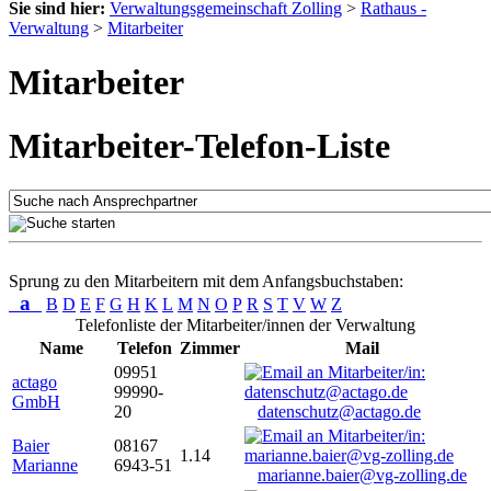
Sie sind hier:
Verwaltungsgemeinschaft Zolling
>
Rathaus -
Verwaltung
>
Mitarbeiter
Mitarbeiter
Mitarbeiter-Telefon-Liste
Sprung zu den Mitarbeitern mit dem Anfangsbuchstaben:
a
B
D
E
F
G
H
K
L
M
N
O
P
R
S
T
V
W
Z
Telefonliste der Mitarbeiter/innen der Verwaltung
Name
Telefon
Zimmer
Mail
09951
actago
99990-
GmbH
20
datenschutz@actago.de
Baier
08167
1.14
Marianne
6943-51
marianne.baier@vg-zolling.de