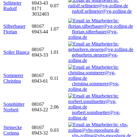
Sellmeier
6943-43
0.07
Rudolf
0171
rudolf.sellmeier@vg-zolling.de
3032403
Silberbauer
08167
1.07
Florian
6943-44
florian.silberbauer@vg-
zolling.de
08167
Soller Bianca
1.01
6943-33
gebuehren.steuern@vg-
zolling.de
Sommerer
08167
0.11
Christina
6943-61
christina.sommerer@vg-
zolling.de
Sonnhütter
08167
2.06
Norbert
6943-22
norbert.sonnhuetter@vg-
zolling.de
Steinecke
08167
0.03
Corinna
6943-32
vhs-zolling@vhs-moosburg.de