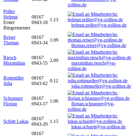
zolling.de
Priller
Helmut
08167
1.13
Erster
6943-18
helmut.priller@vg-zolling.de
Bürgermeister
Reiser
08167
1.09
Thomas
6943-34
thomas.reiser@vg-zolling.de
Riesch
08167
2.09
Maximilian
6943-55
maximilian.riesch@vg-
zolling.de
Rottmüller
08167
0.12
Julia
6943-62
julia.rottmueller@vg-zolling.de
Schranner
08167
1.06
Florian
6943-17
florian.schranner@vg-
zolling.de
08167
Schütt Lukas
1.15
6943-20
lukas.schuett@vg-zolling.de
08167