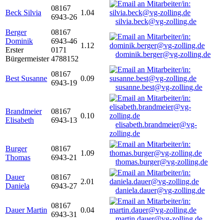
08167
Beck Silvia
1.04
6943-26
silvia.beck@vg-zolling.de
Berger
08167
Dominik
6943-46
1.12
Erster
0171
dominik.berger@vg-zolling.de
Bürgermeister
4788152
08167
Best Susanne
0.09
6943-19
susanne.best@vg-zolling.de
Brandmeier
08167
0.10
Elisabeth
6943-13
elisabeth.brandmeier@vg-
zolling.de
Burger
08167
1.09
Thomas
6943-21
thomas.burger@vg-zolling.de
Dauer
08167
2.01
Daniela
6943-27
daniela.dauer@vg-zolling.de
08167
Dauer Martin
0.04
6943-31
martin.dauer@vg-zolling.de