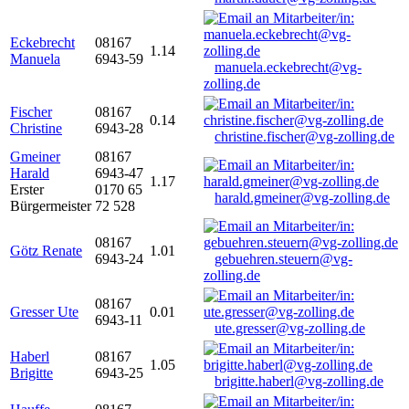
Eckebrecht
08167
1.14
Manuela
6943-59
manuela.eckebrecht@vg-
zolling.de
Fischer
08167
0.14
Christine
6943-28
christine.fischer@vg-zolling.de
Gmeiner
08167
Harald
6943-47
1.17
Erster
0170 65
harald.gmeiner@vg-zolling.de
Bürgermeister
72 528
08167
Götz Renate
1.01
6943-24
gebuehren.steuern@vg-
zolling.de
08167
Gresser Ute
0.01
6943-11
ute.gresser@vg-zolling.de
Haberl
08167
1.05
Brigitte
6943-25
brigitte.haberl@vg-zolling.de