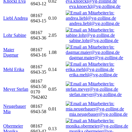
Knöckl Eva
0.02
6943-12
eva.knoeckl@vg-zolling.de
08167
Liebl Andrea
0.10
6943-15
andrea.liebl@vg-zolling.de
08167
Lohr Sabine
2.05
6943-36
sabine.lohr@vg-zolling.de
Maier
08167
1.08
Dagmar
6943-16
dagmar.maier@vg-zolling.de
08167
Mehl Erika
0.14
6943-35
erika.mehl@vg-zolling.de
08167
6943-50
Meyer Stefan
0.05
0170
stefan.meyer@vg-zolling.de
7942402
Neugebauer
08167
0.01
Mia
6943-58
mia.neugebauer@vg-zolling.de
Obermeier
08167
0.13
Monika
6943-42
monika.obermeier@vg-