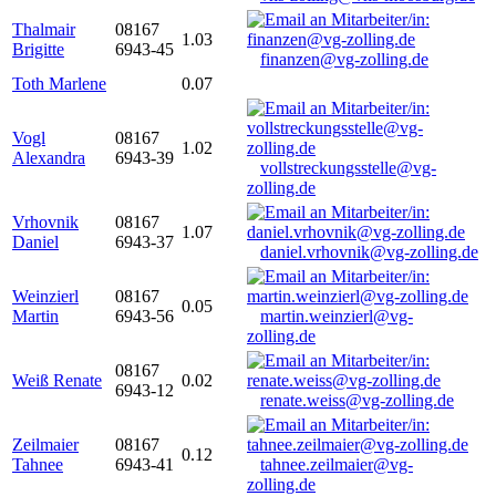
Thalmair
08167
1.03
Brigitte
6943-45
finanzen@vg-zolling.de
Toth Marlene
0.07
Vogl
08167
1.02
Alexandra
6943-39
vollstreckungsstelle@vg-
zolling.de
Vrhovnik
08167
1.07
Daniel
6943-37
daniel.vrhovnik@vg-zolling.de
Weinzierl
08167
0.05
Martin
6943-56
martin.weinzierl@vg-
zolling.de
08167
Weiß Renate
0.02
6943-12
renate.weiss@vg-zolling.de
Zeilmaier
08167
0.12
Tahnee
6943-41
tahnee.zeilmaier@vg-
zolling.de