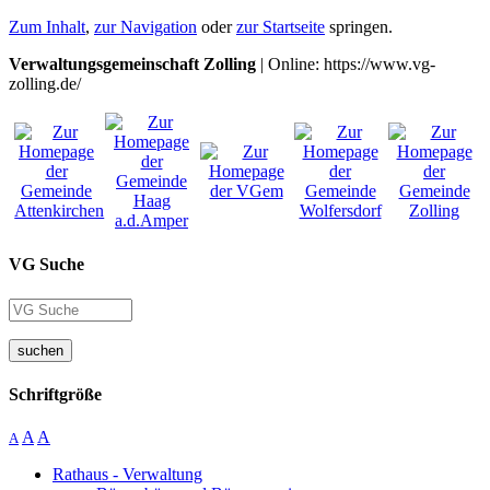
Zum Inhalt
,
zur Navigation
oder
zur Startseite
springen.
Verwaltungsgemeinschaft Zolling
| Online: https://www.vg-
zolling.de/
VG Suche
suchen
Schriftgröße
A
A
A
Rathaus - Verwaltung