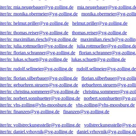
mia.neugebauer@vg-zolling.d
monika.obermeier@vg-zolli
helmut.priller@vg-zolling.de
thomas.reiser@vg-zolling.de
maximilian.riesch@vg-zollin
julia.rottmueller@vg-zolling.d
florian.schranner@vg-zolling
lukas.schuett@vg-zolling.de
rudolf.sellmeier@vg-zolling.de
florian.silberbauer@vg-zolli
gebuehren.steuern@vg-zolli
christina.sommerer@vg-zol
norbert.sonnhuetter@vg-zo
vhs-zolling@vhs-moosburg.de
finanzen@vg-zolling.de
vollstreckungsstelle@vg-zo
daniel.vrhovnik@vg-zolling.d