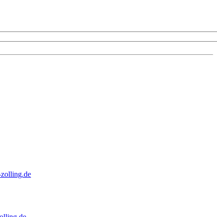
zolling.de
lling.de