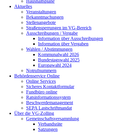
Haushaltspläne
Aktuelles
Veranstaltungen
Bekanntmachungen
Stellenangebote
Straßensperrungen im VG-Bereich
Ausschreibungen / Vergabe
Information über Ausschreibungen
Information über Vergaben
Wahlen / Abstimmungen
Kommunalwahl 2026
Bundestagswahl 2025
Europawahl 2024
Notrufnummern
Behördenservice Online
Online Services
Sicheres Kontaktformular
Fundbüro online
Ratsinformationssystem
Beschwerdemanagement
SEPA Lastschriftmandat
Über die VG-Zolling
Gemeinschaftsversammlung
Verbandsräte
Satzungen