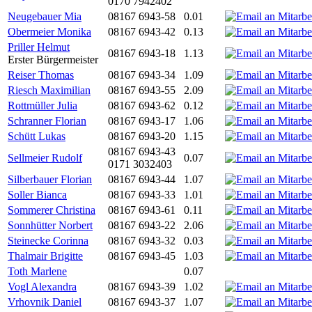
0170 7942402
Neugebauer Mia
08167 6943-58
0.01
Obermeier Monika
08167 6943-42
0.13
Priller Helmut
08167 6943-18
1.13
Erster Bürgermeister
Reiser Thomas
08167 6943-34
1.09
Riesch Maximilian
08167 6943-55
2.09
Rottmüller Julia
08167 6943-62
0.12
Schranner Florian
08167 6943-17
1.06
Schütt Lukas
08167 6943-20
1.15
08167 6943-43
Sellmeier Rudolf
0.07
0171 3032403
Silberbauer Florian
08167 6943-44
1.07
Soller Bianca
08167 6943-33
1.01
Sommerer Christina
08167 6943-61
0.11
Sonnhütter Norbert
08167 6943-22
2.06
Steinecke Corinna
08167 6943-32
0.03
Thalmair Brigitte
08167 6943-45
1.03
Toth Marlene
0.07
Vogl Alexandra
08167 6943-39
1.02
Vrhovnik Daniel
08167 6943-37
1.07