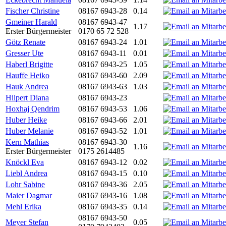
Fischer Christine
08167 6943-28
0.14
Gmeiner Harald
08167 6943-47
1.17
Erster Bürgermeister
0170 65 72 528
Götz Renate
08167 6943-24
1.01
Gresser Ute
08167 6943-11
0.01
Haberl Brigitte
08167 6943-25
1.05
Hauffe Heiko
08167 6943-60
2.09
Hauk Andrea
08167 6943-63
1.03
Hilpert Diana
08167 6943-23
Hoxhaj Qendrim
08167 6943-53
1.06
Huber Heike
08167 6943-66
2.01
Huber Melanie
08167 6943-52
1.01
Kern Mathias
08167 6943-30
1.16
Erster Bürgermeister
0175 2614485
Knöckl Eva
08167 6943-12
0.02
Liebl Andrea
08167 6943-15
0.10
Lohr Sabine
08167 6943-36
2.05
Maier Dagmar
08167 6943-16
1.08
Mehl Erika
08167 6943-35
0.14
08167 6943-50
Meyer Stefan
0.05