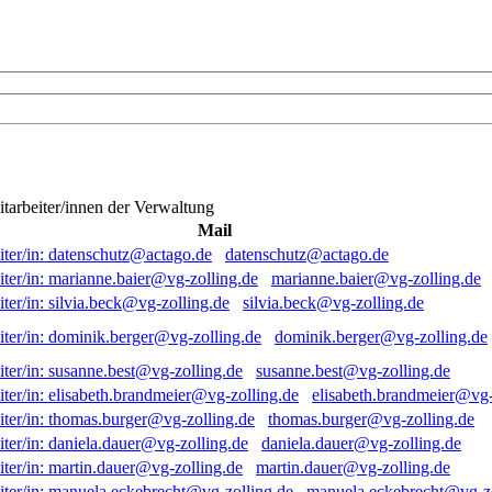
itarbeiter/innen der Verwaltung
Mail
datenschutz@actago.de
marianne.baier@vg-zolling.de
silvia.beck@vg-zolling.de
dominik.berger@vg-zolling.de
susanne.best@vg-zolling.de
elisabeth.brandmeier@vg-
thomas.burger@vg-zolling.de
daniela.dauer@vg-zolling.de
martin.dauer@vg-zolling.de
manuela.eckebrecht@vg-zo