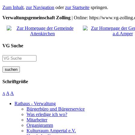
Zum Inhalt
,
zur Navigation
oder
zur Startseite
springen.
Verwaltungsgemeinschaft Zolling
| Online: https://www.vg-zolling.
VG Suche
suchen
Schriftgröße
A
A
A
Rathaus - Verwaltung
Bürgerbüro und Bürgerservice
Was erledige ich wo?
Mitarbeiter
Organigramm
Kulturraum Ampertal e.V.