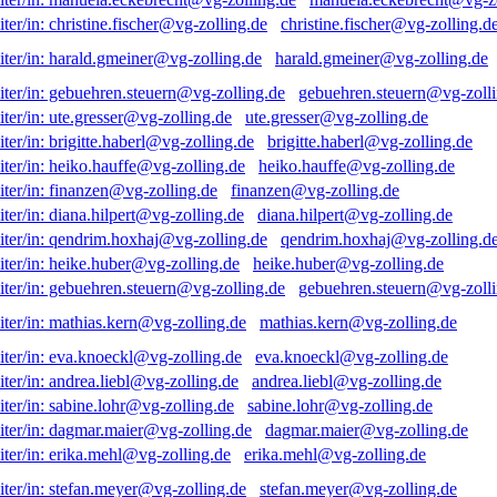
christine.fischer@vg-zolling.d
harald.gmeiner@vg-zolling.de
gebuehren.steuern@vg-zolli
ute.gresser@vg-zolling.de
brigitte.haberl@vg-zolling.de
heiko.hauffe@vg-zolling.de
finanzen@vg-zolling.de
diana.hilpert@vg-zolling.de
qendrim.hoxhaj@vg-zolling.d
heike.huber@vg-zolling.de
gebuehren.steuern@vg-zolli
mathias.kern@vg-zolling.de
eva.knoeckl@vg-zolling.de
andrea.liebl@vg-zolling.de
sabine.lohr@vg-zolling.de
dagmar.maier@vg-zolling.de
erika.mehl@vg-zolling.de
stefan.meyer@vg-zolling.de