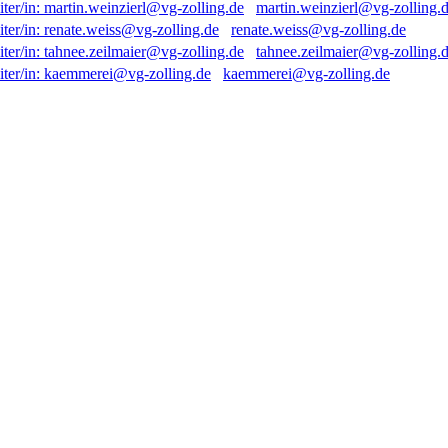
martin.weinzierl@vg-zolling.
renate.weiss@vg-zolling.de
tahnee.zeilmaier@vg-zolling.
kaemmerei@vg-zolling.de