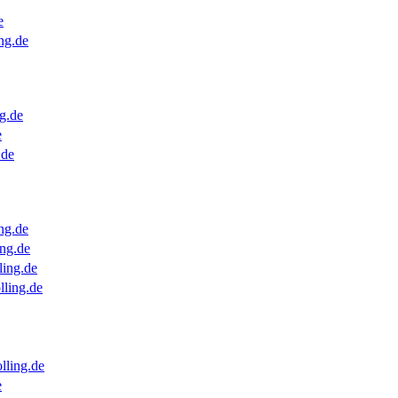
e
ng.de
g.de
e
.de
ng.de
ng.de
ling.de
lling.de
lling.de
e