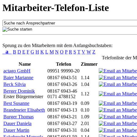
Mitarbeiter-Telefon-Liste
Sprung zu den Mitarbeitern mit dem Anfangsbuchstaben:
a
B
D
E
F
G
H
K
L
M
N
O
P
R
S
T
V
W
Z
Telefonliste der M
Name
Telefon
Zimmer
actago GmbH
09951 99990-20
Baier Marianne
08167 6943-51
1.14
Beck Silvia
08167 6943-26
1.04
Berger Dominik
08167 6943-46
1.12
Erster Bürgermeister
0171 4788152
Best Susanne
08167 6943-19
0.09
Brandmeier Elisabeth
08167 6943-13
0.10
Burger Thomas
08167 6943-21
1.09
Dauer Daniela
08167 6943-27
2.01
Dauer Martin
08167 6943-31
0.04
Eckebrecht Manuela
08167 6943-59
1.14