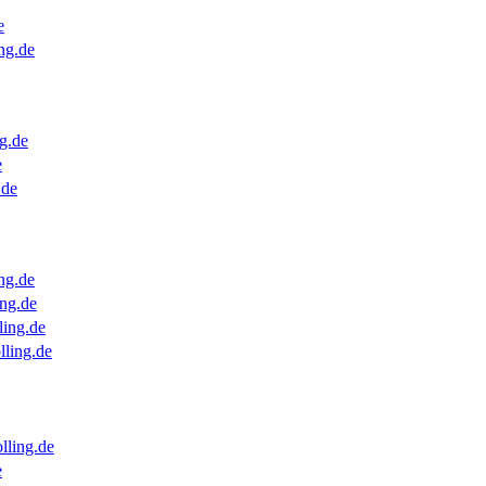
e
ng.de
g.de
e
.de
ng.de
ng.de
ling.de
lling.de
lling.de
e