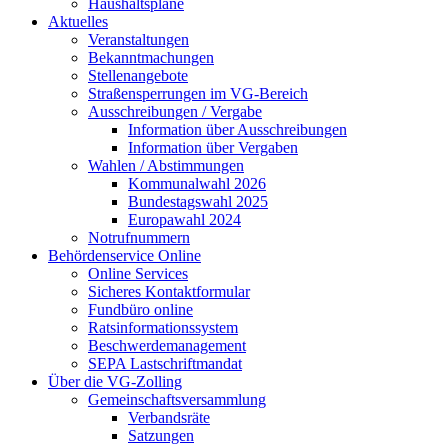
Haushaltspläne
Aktuelles
Veranstaltungen
Bekanntmachungen
Stellenangebote
Straßensperrungen im VG-Bereich
Ausschreibungen / Vergabe
Information über Ausschreibungen
Information über Vergaben
Wahlen / Abstimmungen
Kommunalwahl 2026
Bundestagswahl 2025
Europawahl 2024
Notrufnummern
Behördenservice Online
Online Services
Sicheres Kontaktformular
Fundbüro online
Ratsinformationssystem
Beschwerdemanagement
SEPA Lastschriftmandat
Über die VG-Zolling
Gemeinschaftsversammlung
Verbandsräte
Satzungen