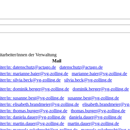
itarbeiter/innen der Verwaltung
Mail
datenschutz@actago.de
marianne.baier@vg-zolling.de
silvia.beck@vg-zolling.de
dominik.berger@vg-zolling.de
susanne.best@vg-zolling.de
elisabeth.brandmeier@vg-
thomas.burger@vg-zolling.de
daniela.dauer@vg-zolling.de
martin.dauer@vg-zolling.de
manuela.eckebrecht@vg-zo