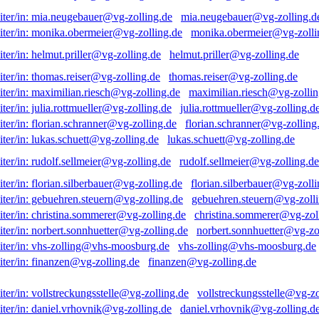
mia.neugebauer@vg-zolling.d
monika.obermeier@vg-zolli
helmut.priller@vg-zolling.de
thomas.reiser@vg-zolling.de
maximilian.riesch@vg-zollin
julia.rottmueller@vg-zolling.d
florian.schranner@vg-zolling
lukas.schuett@vg-zolling.de
rudolf.sellmeier@vg-zolling.de
florian.silberbauer@vg-zolli
gebuehren.steuern@vg-zolli
christina.sommerer@vg-zol
norbert.sonnhuetter@vg-zo
vhs-zolling@vhs-moosburg.de
finanzen@vg-zolling.de
vollstreckungsstelle@vg-zo
daniel.vrhovnik@vg-zolling.d