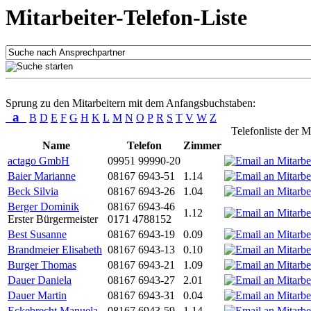
Mitarbeiter-Telefon-Liste
Sprung zu den Mitarbeitern mit dem Anfangsbuchstaben:
a
B
D
E
F
G
H
K
L
M
N
O
P
R
S
T
V
W
Z
Telefonliste der M
Name
Telefon
Zimmer
actago GmbH
09951 99990-20
Baier Marianne
08167 6943-51
1.14
Beck Silvia
08167 6943-26
1.04
Berger Dominik
08167 6943-46
1.12
Erster Bürgermeister
0171 4788152
Best Susanne
08167 6943-19
0.09
Brandmeier Elisabeth
08167 6943-13
0.10
Burger Thomas
08167 6943-21
1.09
Dauer Daniela
08167 6943-27
2.01
Dauer Martin
08167 6943-31
0.04
Eckebrecht Manuela
08167 6943-59
1.14