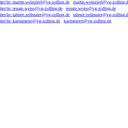
martin.weinzierl@vg-zolling.
renate.weiss@vg-zolling.de
tahnee.zeilmaier@vg-zolling.
kaemmerei@vg-zolling.de