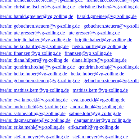
christine.fischer@vg-zolling.d
harald.gmeiner@vg-zolling.de
gebuehren.steuern@vg-zolli
ute.gresser@vg-zolling.de
brigitte.haberl@vg-zolling.de
heiko.hauffe@vg-zolling.de
finanzen@vg-zolling.de
diana.hilpert@vg-zolling.de
qendrim.hoxhaj@vg-zolling.d
heike.huber@vg-zolling.de
gebuehren.steuern@vg-zolli
mathias.kern@vg-zolling.de
eva.knoeckl@vg-zolling.de
andrea.liebl@vg-zolling.de
sabine.lohr@vg-zolling.de
dagmar.maier@vg-zolling.de
erika.mehl@vg-zolling.de
stefan.meyer@vg-zolling.de