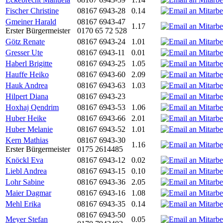
Fischer Christine
08167 6943-28
0.14
Gmeiner Harald
08167 6943-47
1.17
Erster Bürgermeister
0170 65 72 528
Götz Renate
08167 6943-24
1.01
Gresser Ute
08167 6943-11
0.01
Haberl Brigitte
08167 6943-25
1.05
Hauffe Heiko
08167 6943-60
2.09
Hauk Andrea
08167 6943-63
1.03
Hilpert Diana
08167 6943-23
Hoxhaj Qendrim
08167 6943-53
1.06
Huber Heike
08167 6943-66
2.01
Huber Melanie
08167 6943-52
1.01
Kern Mathias
08167 6943-30
1.16
Erster Bürgermeister
0175 2614485
Knöckl Eva
08167 6943-12
0.02
Liebl Andrea
08167 6943-15
0.10
Lohr Sabine
08167 6943-36
2.05
Maier Dagmar
08167 6943-16
1.08
Mehl Erika
08167 6943-35
0.14
08167 6943-50
Meyer Stefan
0.05