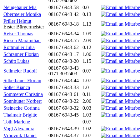
0170 7942402
Neugebauer Mia
08167 6943-58
0.01
Obermeier Monika
08167 6943-42
0.13
Priller Helmut
08167 6943-18
1.13
Erster Bürgermeister
Reiser Thomas
08167 6943-34
1.09
Riesch Maximilian
08167 6943-55
2.09
Rottmüller Julia
08167 6943-62
0.12
Schranner Florian
08167 6943-17
1.06
Schütt Lukas
08167 6943-20
1.15
08167 6943-43
Sellmeier Rudolf
0.07
0171 3032403
Silberbauer Florian
08167 6943-44
1.07
Soller Bianca
08167 6943-33
1.01
Sommerer Christina
08167 6943-61
0.11
Sonnhütter Norbert
08167 6943-22
2.06
Steinecke Corinna
08167 6943-32
0.03
Thalmair Brigitte
08167 6943-45
1.03
Toth Marlene
0.07
Vogl Alexandra
08167 6943-39
1.02
Vrhovnik Daniel
08167 6943-37
1.07