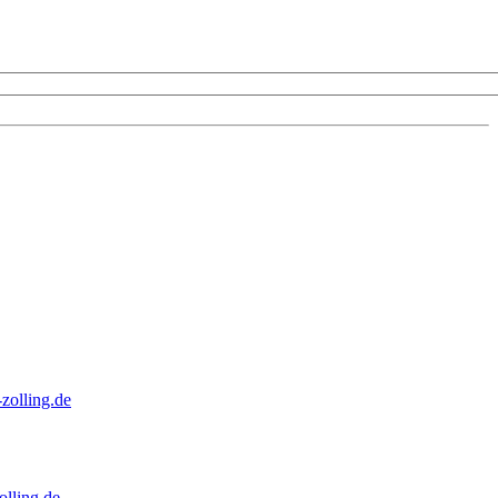
zolling.de
lling.de