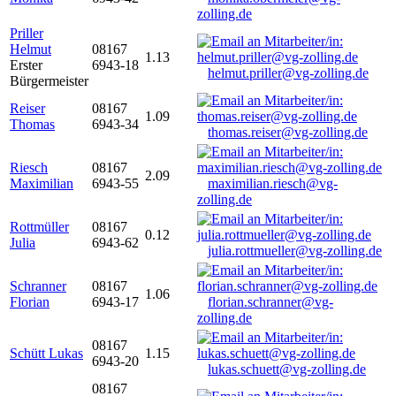
zolling.de
Priller
Helmut
08167
1.13
Erster
6943-18
helmut.priller@vg-zolling.de
Bürgermeister
Reiser
08167
1.09
Thomas
6943-34
thomas.reiser@vg-zolling.de
Riesch
08167
2.09
Maximilian
6943-55
maximilian.riesch@vg-
zolling.de
Rottmüller
08167
0.12
Julia
6943-62
julia.rottmueller@vg-zolling.de
Schranner
08167
1.06
Florian
6943-17
florian.schranner@vg-
zolling.de
08167
Schütt Lukas
1.15
6943-20
lukas.schuett@vg-zolling.de
08167