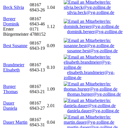
08167
Beck Silvia
1.04
6943-26
silvia.beck@vg-zolling.de
Berger
08167
Dominik
6943-46
1.12
Erster
0171
dominik.berger@vg-zolling.de
Bürgermeister
4788152
08167
Best Susanne
0.09
6943-19
susanne.best@vg-zolling.de
Brandmeier
08167
0.10
Elisabeth
6943-13
elisabeth.brandmeier@vg-
zolling.de
Burger
08167
1.09
Thomas
6943-21
thomas.burger@vg-zolling.de
Dauer
08167
2.01
Daniela
6943-27
daniela.dauer@vg-zolling.de
08167
Dauer Martin
0.04
6943-31
martin.dauer@vg-zolling.de