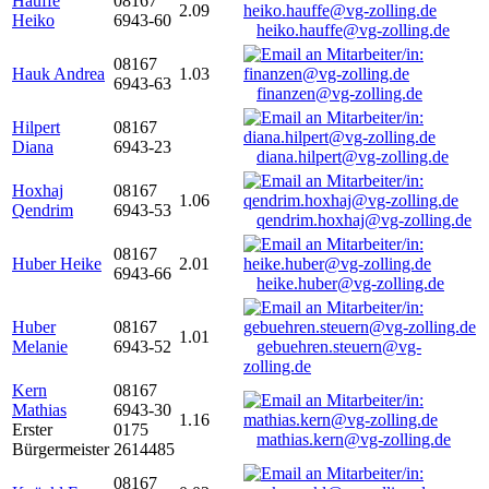
Hauffe
08167
2.09
Heiko
6943-60
heiko.hauffe@vg-zolling.de
08167
Hauk Andrea
1.03
6943-63
finanzen@vg-zolling.de
Hilpert
08167
Diana
6943-23
diana.hilpert@vg-zolling.de
Hoxhaj
08167
1.06
Qendrim
6943-53
qendrim.hoxhaj@vg-zolling.de
08167
Huber Heike
2.01
6943-66
heike.huber@vg-zolling.de
Huber
08167
1.01
Melanie
6943-52
gebuehren.steuern@vg-
zolling.de
Kern
08167
Mathias
6943-30
1.16
Erster
0175
mathias.kern@vg-zolling.de
Bürgermeister
2614485
08167