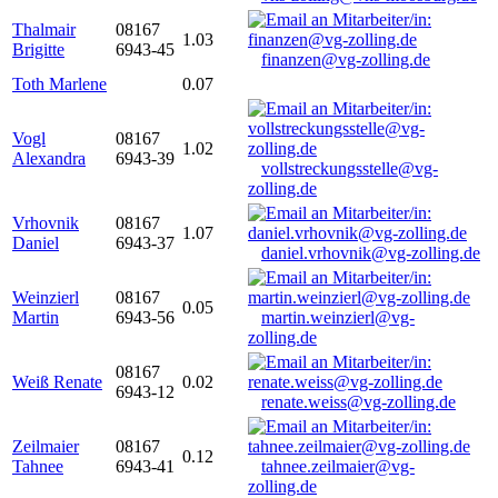
Thalmair
08167
1.03
Brigitte
6943-45
finanzen@vg-zolling.de
Toth Marlene
0.07
Vogl
08167
1.02
Alexandra
6943-39
vollstreckungsstelle@vg-
zolling.de
Vrhovnik
08167
1.07
Daniel
6943-37
daniel.vrhovnik@vg-zolling.de
Weinzierl
08167
0.05
Martin
6943-56
martin.weinzierl@vg-
zolling.de
08167
Weiß Renate
0.02
6943-12
renate.weiss@vg-zolling.de
Zeilmaier
08167
0.12
Tahnee
6943-41
tahnee.zeilmaier@vg-
zolling.de