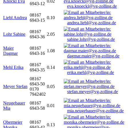
Knöckl Eva
0.02
6943-12
eva.knoeckl@vg-zolling.de
08167
Liebl Andrea
0.10
6943-15
andrea.liebl@vg-zolling.de
08167
Lohr Sabine
2.05
6943-36
sabine.lohr@vg-zolling.de
Maier
08167
1.08
Dagmar
6943-16
dagmar.maier@vg-zolling.de
08167
Mehl Erika
0.14
6943-35
erika.mehl@vg-zolling.de
08167
6943-50
Meyer Stefan
0.05
0170
stefan.meyer@vg-zolling.de
7942402
Neugebauer
08167
0.01
Mia
6943-58
mia.neugebauer@vg-zolling.de
Obermeier
08167
0.13
Monika
6943-42
monika.obermeier@vg-