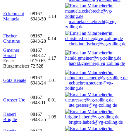
Eckebrecht
08167
1.14
Manuela
6943-59
manuela.eckebrecht@vg-
zolling.de
Fischer
08167
0.14
Christine
6943-28
christine.fischer@vg-zolling.de
Gmeiner
08167
Harald
6943-47
1.17
Erster
0170 65
harald.gmeiner@vg-zolling.de
Bürgermeister
72 528
08167
Götz Renate
1.01
6943-24
gebuehren.steuern@vg-
zolling.de
08167
Gresser Ute
0.01
6943-11
ute.gresser@vg-zolling.de
Haberl
08167
1.05
Brigitte
6943-25
brigitte.haberl@vg-zolling.de