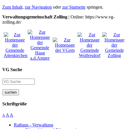
Zum Inhalt
,
zur Navigation
oder
zur Startseite
springen.
Verwaltungsgemeinschaft Zolling
| Online: https://www.vg-
zolling.de/
VG Suche
suchen
Schriftgröße
A
A
A
Rathaus - Verwaltung