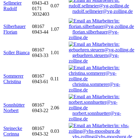
Sellmeier
6943-43
0.07
Rudolf
0171
rudolf.sellmeier@vg-zolling.de
3032403
Silberbauer
08167
1.07
Florian
6943-44
florian.silberbauer@vg-
zolling.de
08167
Soller Bianca
1.01
6943-33
gebuehren.steuern@vg-
zolling.de
Sommerer
08167
0.11
Christina
6943-61
christina.sommerer@vg-
zolling.de
Sonnhütter
08167
2.06
Norbert
6943-22
norbert.sonnhuetter@vg-
zolling.de
Steinecke
08167
0.03
Corinna
6943-32
vhs-zolling@vhs-moosburg.de