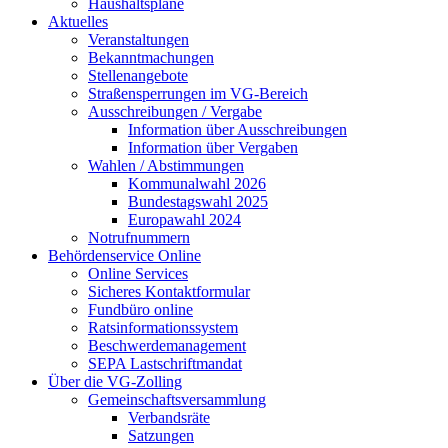
Haushaltspläne
Aktuelles
Veranstaltungen
Bekanntmachungen
Stellenangebote
Straßensperrungen im VG-Bereich
Ausschreibungen / Vergabe
Information über Ausschreibungen
Information über Vergaben
Wahlen / Abstimmungen
Kommunalwahl 2026
Bundestagswahl 2025
Europawahl 2024
Notrufnummern
Behördenservice Online
Online Services
Sicheres Kontaktformular
Fundbüro online
Ratsinformationssystem
Beschwerdemanagement
SEPA Lastschriftmandat
Über die VG-Zolling
Gemeinschaftsversammlung
Verbandsräte
Satzungen