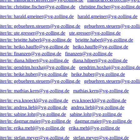
christine.fischer@vg-zolling.d
harald.gmeiner@vg-zolling.de
gebuehren.steuern@vg-zolli
ute.gresser@vg-zolling.de
brigitte.haberl@vg-zolling.de
heiko.hauffe@vg-zolling.de
finanzen@vg-zolling.de
diana.hilpert@vg-zolling.de
qendrim.hoxhaj@vg-zolling.d
heike.huber@vg-zolling.de
gebuehren.steuern@vg-zolli
mathias.kern@vg-zolling.de
eva.knoeckl@vg-zolling.de
andrea.liebl@vg-zolling.de
sabine.lohr@vg-zolling.de
dagmar.maier@vg-zolling.de
erika.mehl@vg-zolling.de
stefan.meyer@vg-zolling.de