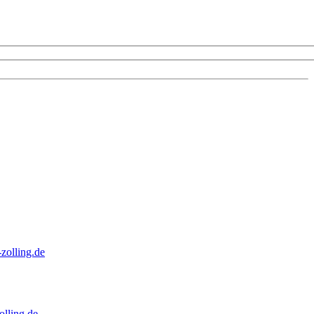
zolling.de
lling.de