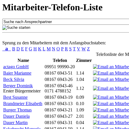
Mitarbeiter-Telefon-Liste
Sprung zu den Mitarbeitern mit dem Anfangsbuchstaben:
a
B
D
E
F
G
H
K
L
M
N
O
P
R
S
T
V
W
Z
Telefonliste der M
Name
Telefon
Zimmer
actago GmbH
09951 99990-20
Baier Marianne
08167 6943-51
1.14
Beck Silvia
08167 6943-26
1.04
Berger Dominik
08167 6943-46
1.12
Erster Bürgermeister
0171 4788152
Best Susanne
08167 6943-19
0.09
Brandmeier Elisabeth
08167 6943-13
0.10
Burger Thomas
08167 6943-21
1.09
Dauer Daniela
08167 6943-27
2.01
Dauer Martin
08167 6943-31
0.04
Eckebrecht Manuela
08167 6943-59
1.14