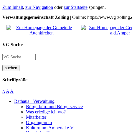
Zum Inhalt
,
zur Navigation
oder
zur Startseite
springen.
Verwaltungsgemeinschaft Zolling
| Online: https://www.vg-zolling.
VG Suche
suchen
Schriftgröße
A
A
A
Rathaus - Verwaltung
Bürgerbüro und Bürgerservice
Was erledige ich wo?
Mitarbeiter
Organigramm
Kulturraum Ampertal e.V.