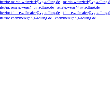
martin.weinzierl@vg-zolling.
renate.weiss@vg-zolling.de
tahnee.zeilmaier@vg-zolling.
kaemmerei@vg-zolling.de