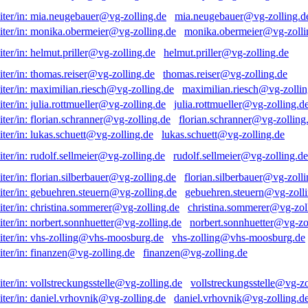
mia.neugebauer@vg-zolling.d
monika.obermeier@vg-zolli
helmut.priller@vg-zolling.de
thomas.reiser@vg-zolling.de
maximilian.riesch@vg-zollin
julia.rottmueller@vg-zolling.d
florian.schranner@vg-zolling
lukas.schuett@vg-zolling.de
rudolf.sellmeier@vg-zolling.de
florian.silberbauer@vg-zolli
gebuehren.steuern@vg-zolli
christina.sommerer@vg-zol
norbert.sonnhuetter@vg-zo
vhs-zolling@vhs-moosburg.de
finanzen@vg-zolling.de
vollstreckungsstelle@vg-zo
daniel.vrhovnik@vg-zolling.d