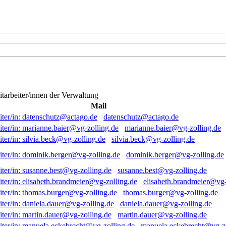
itarbeiter/innen der Verwaltung
Mail
datenschutz@actago.de
marianne.baier@vg-zolling.de
silvia.beck@vg-zolling.de
dominik.berger@vg-zolling.de
susanne.best@vg-zolling.de
elisabeth.brandmeier@vg-
thomas.burger@vg-zolling.de
daniela.dauer@vg-zolling.de
martin.dauer@vg-zolling.de
manuela.eckebrecht@vg-zo