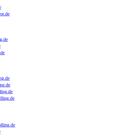
e
ng.de
g.de
e
.de
ng.de
ng.de
ling.de
lling.de
lling.de
e