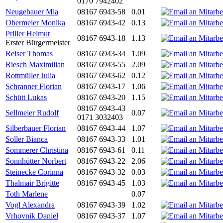
0170 7942402
Neugebauer Mia
08167 6943-58
0.01
Obermeier Monika
08167 6943-42
0.13
Priller Helmut
08167 6943-18
1.13
Erster Bürgermeister
Reiser Thomas
08167 6943-34
1.09
Riesch Maximilian
08167 6943-55
2.09
Rottmüller Julia
08167 6943-62
0.12
Schranner Florian
08167 6943-17
1.06
Schütt Lukas
08167 6943-20
1.15
08167 6943-43
Sellmeier Rudolf
0.07
0171 3032403
Silberbauer Florian
08167 6943-44
1.07
Soller Bianca
08167 6943-33
1.01
Sommerer Christina
08167 6943-61
0.11
Sonnhütter Norbert
08167 6943-22
2.06
Steinecke Corinna
08167 6943-32
0.03
Thalmair Brigitte
08167 6943-45
1.03
Toth Marlene
0.07
Vogl Alexandra
08167 6943-39
1.02
Vrhovnik Daniel
08167 6943-37
1.07