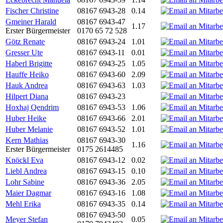
Fischer Christine
08167 6943-28
0.14
Gmeiner Harald
08167 6943-47
1.17
Erster Bürgermeister
0170 65 72 528
Götz Renate
08167 6943-24
1.01
Gresser Ute
08167 6943-11
0.01
Haberl Brigitte
08167 6943-25
1.05
Hauffe Heiko
08167 6943-60
2.09
Hauk Andrea
08167 6943-63
1.03
Hilpert Diana
08167 6943-23
Hoxhaj Qendrim
08167 6943-53
1.06
Huber Heike
08167 6943-66
2.01
Huber Melanie
08167 6943-52
1.01
Kern Mathias
08167 6943-30
1.16
Erster Bürgermeister
0175 2614485
Knöckl Eva
08167 6943-12
0.02
Liebl Andrea
08167 6943-15
0.10
Lohr Sabine
08167 6943-36
2.05
Maier Dagmar
08167 6943-16
1.08
Mehl Erika
08167 6943-35
0.14
08167 6943-50
Meyer Stefan
0.05