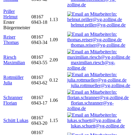
zolling.de
Priller
Helmut
08167
1.13
Erster
6943-18
helmut.priller@vg-zolling.de
Bürgermeister
Reiser
08167
1.09
Thomas
6943-34
thomas.reiser@vg-zolling.de
Riesch
08167
2.09
Maximilian
6943-55
maximilian.riesch@vg-
zolling.de
Rottmüller
08167
0.12
Julia
6943-62
julia.rottmueller@vg-zolling.de
Schranner
08167
1.06
Florian
6943-17
florian.schranner@vg-
zolling.de
08167
Schütt Lukas
1.15
6943-20
lukas.schuett@vg-zolling.de
08167