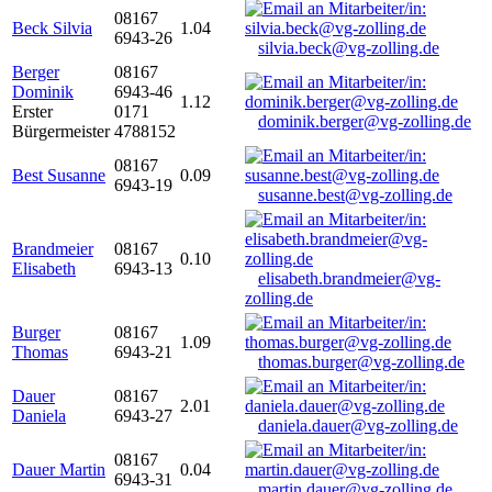
08167
Beck Silvia
1.04
6943-26
silvia.beck@vg-zolling.de
Berger
08167
Dominik
6943-46
1.12
Erster
0171
dominik.berger@vg-zolling.de
Bürgermeister
4788152
08167
Best Susanne
0.09
6943-19
susanne.best@vg-zolling.de
Brandmeier
08167
0.10
Elisabeth
6943-13
elisabeth.brandmeier@vg-
zolling.de
Burger
08167
1.09
Thomas
6943-21
thomas.burger@vg-zolling.de
Dauer
08167
2.01
Daniela
6943-27
daniela.dauer@vg-zolling.de
08167
Dauer Martin
0.04
6943-31
martin.dauer@vg-zolling.de