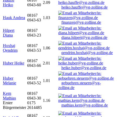
Hauffe
08167
2.09
Heiko
6943-60
heiko.hauffe@vg-zolling.de
08167
Hauk Andrea
1.03
6943-63
finanzen@vg-zolling.de
Hilpert
08167
Diana
6943-23
diana.hilpert@vg-zolling.de
Hoxhaj
08167
1.06
Qendrim
6943-53
qendrim.hoxhaj@vg-zolling.de
08167
Huber Heike
2.01
6943-66
heike.huber@vg-zolling.de
Huber
08167
1.01
Melanie
6943-52
gebuehren.steuern@vg-
zolling.de
Kern
08167
Mathias
6943-30
1.16
Erster
0175
mathias.kern@vg-zolling.de
Bürgermeister
2614485
08167