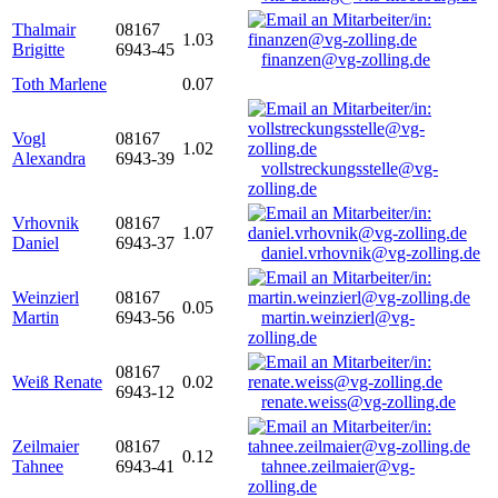
Thalmair
08167
1.03
Brigitte
6943-45
finanzen@vg-zolling.de
Toth Marlene
0.07
Vogl
08167
1.02
Alexandra
6943-39
vollstreckungsstelle@vg-
zolling.de
Vrhovnik
08167
1.07
Daniel
6943-37
daniel.vrhovnik@vg-zolling.de
Weinzierl
08167
0.05
Martin
6943-56
martin.weinzierl@vg-
zolling.de
08167
Weiß Renate
0.02
6943-12
renate.weiss@vg-zolling.de
Zeilmaier
08167
0.12
Tahnee
6943-41
tahnee.zeilmaier@vg-
zolling.de