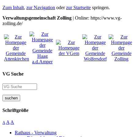
Zum Inhalt
,
zur Navigation
oder
zur Startseite
springen.
Verwaltungsgemeinschaft Zolling
| Online: https://www.vg-
zolling.de/
VG Suche
suchen
Schriftgröße
A
A
A
Rathaus - Verwaltung