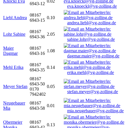
Knöckl Eva
0.02
6943-12
eva.knoeckl@vg-zolling.de
08167
Liebl Andrea
0.10
6943-15
andrea.liebl@vg-zolling.de
08167
Lohr Sabine
2.05
6943-36
sabine.lohr@vg-zolling.de
Maier
08167
1.08
Dagmar
6943-16
dagmar.maier@vg-zolling.de
08167
Mehl Erika
0.14
6943-35
erika.mehl@vg-zolling.de
08167
6943-50
Meyer Stefan
0.05
0170
stefan.meyer@vg-zolling.de
7942402
Neugebauer
08167
0.01
Mia
6943-58
mia.neugebauer@vg-zolling.de
Obermeier
08167
0.13
Monika
6943-42
monika.obermeier@vg-