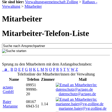
Sie sind hier:
Verwaltungsgemeinschaft Zolling
>
Rathaus -
Verwaltung
>
Mitarbeiter
Mitarbeiter
Mitarbeiter-Telefon-Liste
Sprung zu den Mitarbeitern mit dem Anfangsbuchstaben:
a
B
D
E
F
G
H
K
L
M
N
O
P
R
S
T
V
W
Z
Telefonliste der Mitarbeiter/innen der Verwaltung
Name
Telefon
Zimmer
Mail
09951
actago
99990-
GmbH
20
datenschutz@actago.de
Baier
08167
1.14
Marianne
6943-51
marianne.baier@vg-zolling.de