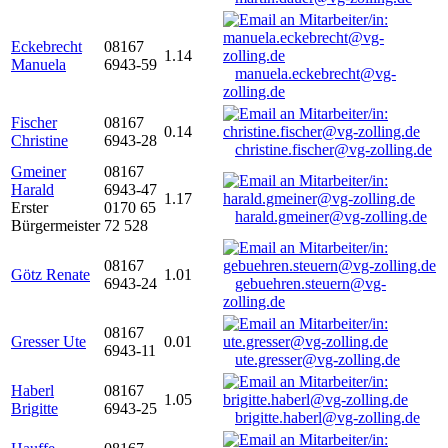
Eckebrecht
08167
1.14
Manuela
6943-59
manuela.eckebrecht@vg-
zolling.de
Fischer
08167
0.14
Christine
6943-28
christine.fischer@vg-zolling.de
Gmeiner
08167
Harald
6943-47
1.17
Erster
0170 65
harald.gmeiner@vg-zolling.de
Bürgermeister
72 528
08167
Götz Renate
1.01
6943-24
gebuehren.steuern@vg-
zolling.de
08167
Gresser Ute
0.01
6943-11
ute.gresser@vg-zolling.de
Haberl
08167
1.05
Brigitte
6943-25
brigitte.haberl@vg-zolling.de