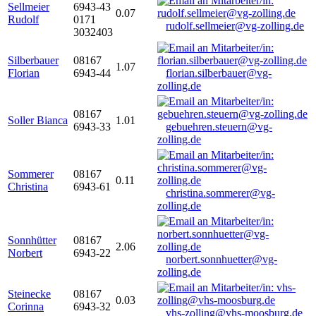
Sellmeier
6943-43
0.07
Rudolf
0171
rudolf.sellmeier@vg-zolling.de
3032403
Silberbauer
08167
1.07
Florian
6943-44
florian.silberbauer@vg-
zolling.de
08167
Soller Bianca
1.01
6943-33
gebuehren.steuern@vg-
zolling.de
Sommerer
08167
0.11
Christina
6943-61
christina.sommerer@vg-
zolling.de
Sonnhütter
08167
2.06
Norbert
6943-22
norbert.sonnhuetter@vg-
zolling.de
Steinecke
08167
0.03
Corinna
6943-32
vhs-zolling@vhs-moosburg.de