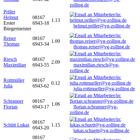
zolling.de
Priller
Helmut
08167
1.13
Erster
6943-18
helmut.priller@vg-zolling.de
Bürgermeister
Reiser
08167
1.09
Thomas
6943-34
thomas.reiser@vg-zolling.de
Riesch
08167
2.09
Maximilian
6943-55
maximilian.riesch@vg-
zolling.de
Rottmüller
08167
0.12
Julia
6943-62
julia.rottmueller@vg-zolling.de
Schranner
08167
1.06
Florian
6943-17
florian.schranner@vg-
zolling.de
08167
Schütt Lukas
1.15
6943-20
lukas.schuett@vg-zolling.de
08167