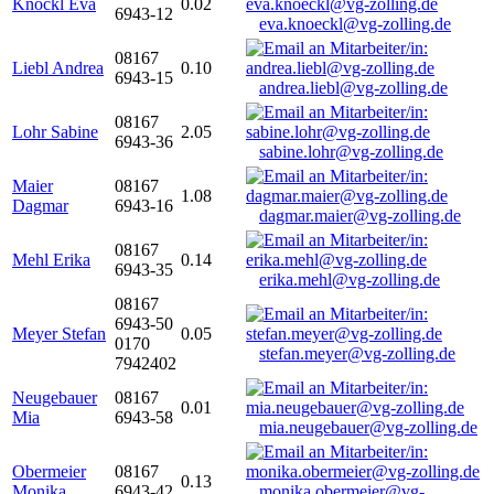
Knöckl Eva
0.02
6943-12
eva.knoeckl@vg-zolling.de
08167
Liebl Andrea
0.10
6943-15
andrea.liebl@vg-zolling.de
08167
Lohr Sabine
2.05
6943-36
sabine.lohr@vg-zolling.de
Maier
08167
1.08
Dagmar
6943-16
dagmar.maier@vg-zolling.de
08167
Mehl Erika
0.14
6943-35
erika.mehl@vg-zolling.de
08167
6943-50
Meyer Stefan
0.05
0170
stefan.meyer@vg-zolling.de
7942402
Neugebauer
08167
0.01
Mia
6943-58
mia.neugebauer@vg-zolling.de
Obermeier
08167
0.13
Monika
6943-42
monika.obermeier@vg-