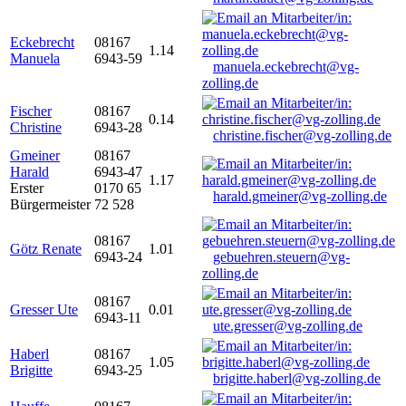
Eckebrecht
08167
1.14
Manuela
6943-59
manuela.eckebrecht@vg-
zolling.de
Fischer
08167
0.14
Christine
6943-28
christine.fischer@vg-zolling.de
Gmeiner
08167
Harald
6943-47
1.17
Erster
0170 65
harald.gmeiner@vg-zolling.de
Bürgermeister
72 528
08167
Götz Renate
1.01
6943-24
gebuehren.steuern@vg-
zolling.de
08167
Gresser Ute
0.01
6943-11
ute.gresser@vg-zolling.de
Haberl
08167
1.05
Brigitte
6943-25
brigitte.haberl@vg-zolling.de