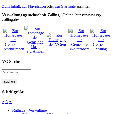
Zum Inhalt
,
zur Navigation
oder
zur Startseite
springen.
Verwaltungsgemeinschaft Zolling
| Online: https://www.vg-
zolling.de/
VG Suche
suchen
Schriftgröße
A
A
A
Rathaus - Verwaltung