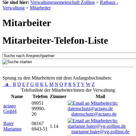
Sie sind hier:
Verwaltungsgemeinschaft Zolling
>
Rathaus -
Verwaltung
>
Mitarbeiter
Mitarbeiter
Mitarbeiter-Telefon-Liste
Sprung zu den Mitarbeitern mit dem Anfangsbuchstaben:
a
B
D
E
F
G
H
K
L
M
N
O
P
R
S
T
V
W
Z
Telefonliste der Mitarbeiter/innen der Verwaltung
Name
Telefon
Zimmer
Mail
09951
actago
99990-
GmbH
20
datenschutz@actago.de
Baier
08167
1.14
Marianne
6943-51
marianne.baier@vg-zolling.de