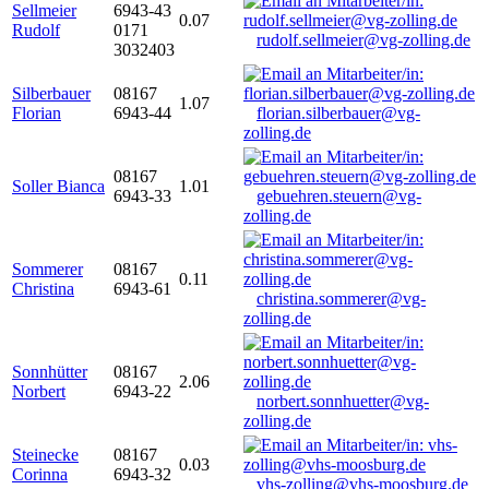
Sellmeier
6943-43
0.07
Rudolf
0171
rudolf.sellmeier@vg-zolling.de
3032403
Silberbauer
08167
1.07
Florian
6943-44
florian.silberbauer@vg-
zolling.de
08167
Soller Bianca
1.01
6943-33
gebuehren.steuern@vg-
zolling.de
Sommerer
08167
0.11
Christina
6943-61
christina.sommerer@vg-
zolling.de
Sonnhütter
08167
2.06
Norbert
6943-22
norbert.sonnhuetter@vg-
zolling.de
Steinecke
08167
0.03
Corinna
6943-32
vhs-zolling@vhs-moosburg.de