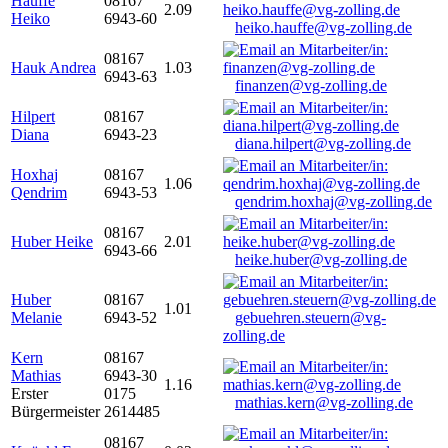
Hauffe
08167
2.09
Heiko
6943-60
heiko.hauffe@vg-zolling.de
08167
Hauk Andrea
1.03
6943-63
finanzen@vg-zolling.de
Hilpert
08167
Diana
6943-23
diana.hilpert@vg-zolling.de
Hoxhaj
08167
1.06
Qendrim
6943-53
qendrim.hoxhaj@vg-zolling.de
08167
Huber Heike
2.01
6943-66
heike.huber@vg-zolling.de
Huber
08167
1.01
Melanie
6943-52
gebuehren.steuern@vg-
zolling.de
Kern
08167
Mathias
6943-30
1.16
Erster
0175
mathias.kern@vg-zolling.de
Bürgermeister
2614485
08167