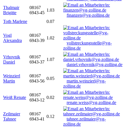
Thalmair
08167
1.03
Brigitte
6943-45
finanzen@vg-zolling.de
Toth Marlene
0.07
Vogl
08167
1.02
Alexandra
6943-39
vollstreckungsstelle@vg-
zolling.de
Vrhovnik
08167
1.07
Daniel
6943-37
daniel.vrhovnik@vg-zolling.de
Weinzierl
08167
0.05
Martin
6943-56
martin.weinzierl@vg-
zolling.de
08167
Weiß Renate
0.02
6943-12
renate.weiss@vg-zolling.de
Zeilmaier
08167
0.12
Tahnee
6943-41
tahnee.zeilmaier@vg-
zolling.de