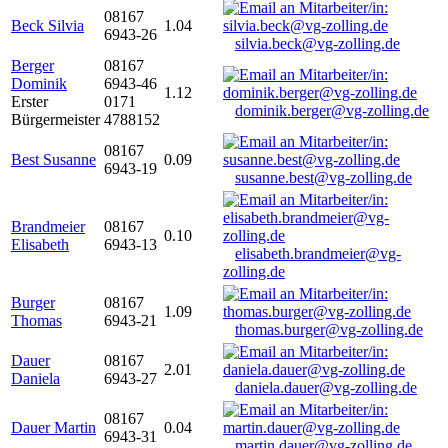
08167
Beck Silvia
1.04
6943-26
silvia.beck@vg-zolling.de
Berger
08167
Dominik
6943-46
1.12
Erster
0171
dominik.berger@vg-zolling.de
Bürgermeister
4788152
08167
Best Susanne
0.09
6943-19
susanne.best@vg-zolling.de
Brandmeier
08167
0.10
Elisabeth
6943-13
elisabeth.brandmeier@vg-
zolling.de
Burger
08167
1.09
Thomas
6943-21
thomas.burger@vg-zolling.de
Dauer
08167
2.01
Daniela
6943-27
daniela.dauer@vg-zolling.de
08167
Dauer Martin
0.04
6943-31
martin.dauer@vg-zolling.de