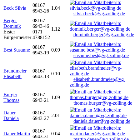
08167
Beck Silvia
1.04
6943-26
silvia.beck@vg-zolling.de
Berger
08167
Dominik
6943-46
1.12
Erster
0171
dominik.berger@vg-zolling.de
Bürgermeister
4788152
08167
Best Susanne
0.09
6943-19
susanne.best@vg-zolling.de
Brandmeier
08167
0.10
Elisabeth
6943-13
elisabeth.brandmeier@vg-
zolling.de
Burger
08167
1.09
Thomas
6943-21
thomas.burger@vg-zolling.de
Dauer
08167
2.01
Daniela
6943-27
daniela.dauer@vg-zolling.de
08167
Dauer Martin
0.04
6943-31
martin.dauer@vg-zolling.de