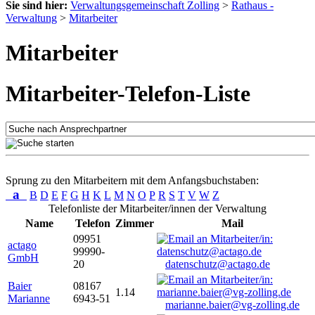
Sie sind hier:
Verwaltungsgemeinschaft Zolling
>
Rathaus -
Verwaltung
>
Mitarbeiter
Mitarbeiter
Mitarbeiter-Telefon-Liste
Sprung zu den Mitarbeitern mit dem Anfangsbuchstaben:
a
B
D
E
F
G
H
K
L
M
N
O
P
R
S
T
V
W
Z
Telefonliste der Mitarbeiter/innen der Verwaltung
Name
Telefon
Zimmer
Mail
09951
actago
99990-
GmbH
20
datenschutz@actago.de
Baier
08167
1.14
Marianne
6943-51
marianne.baier@vg-zolling.de