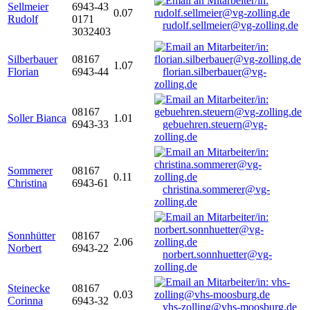
Sellmeier
6943-43
0.07
Rudolf
0171
rudolf.sellmeier@vg-zolling.de
3032403
Silberbauer
08167
1.07
Florian
6943-44
florian.silberbauer@vg-
zolling.de
08167
Soller Bianca
1.01
6943-33
gebuehren.steuern@vg-
zolling.de
Sommerer
08167
0.11
Christina
6943-61
christina.sommerer@vg-
zolling.de
Sonnhütter
08167
2.06
Norbert
6943-22
norbert.sonnhuetter@vg-
zolling.de
Steinecke
08167
0.03
Corinna
6943-32
vhs-zolling@vhs-moosburg.de