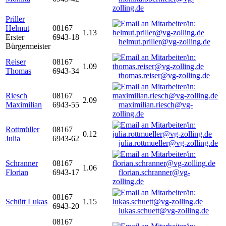
zolling.de
Priller
Helmut
08167
1.13
Erster
6943-18
helmut.priller@vg-zolling.de
Bürgermeister
Reiser
08167
1.09
Thomas
6943-34
thomas.reiser@vg-zolling.de
Riesch
08167
2.09
Maximilian
6943-55
maximilian.riesch@vg-
zolling.de
Rottmüller
08167
0.12
Julia
6943-62
julia.rottmueller@vg-zolling.de
Schranner
08167
1.06
Florian
6943-17
florian.schranner@vg-
zolling.de
08167
Schütt Lukas
1.15
6943-20
lukas.schuett@vg-zolling.de
08167