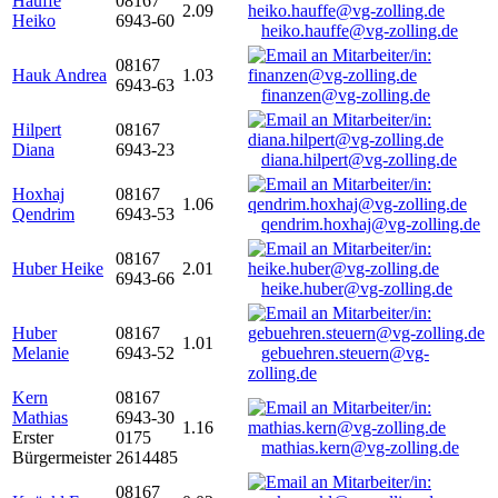
Hauffe
08167
2.09
Heiko
6943-60
heiko.hauffe@vg-zolling.de
08167
Hauk Andrea
1.03
6943-63
finanzen@vg-zolling.de
Hilpert
08167
Diana
6943-23
diana.hilpert@vg-zolling.de
Hoxhaj
08167
1.06
Qendrim
6943-53
qendrim.hoxhaj@vg-zolling.de
08167
Huber Heike
2.01
6943-66
heike.huber@vg-zolling.de
Huber
08167
1.01
Melanie
6943-52
gebuehren.steuern@vg-
zolling.de
Kern
08167
Mathias
6943-30
1.16
Erster
0175
mathias.kern@vg-zolling.de
Bürgermeister
2614485
08167