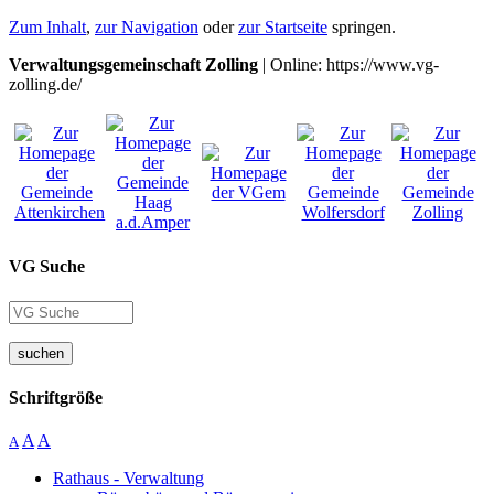
Zum Inhalt
,
zur Navigation
oder
zur Startseite
springen.
Verwaltungsgemeinschaft Zolling
| Online: https://www.vg-
zolling.de/
VG Suche
suchen
Schriftgröße
A
A
A
Rathaus - Verwaltung