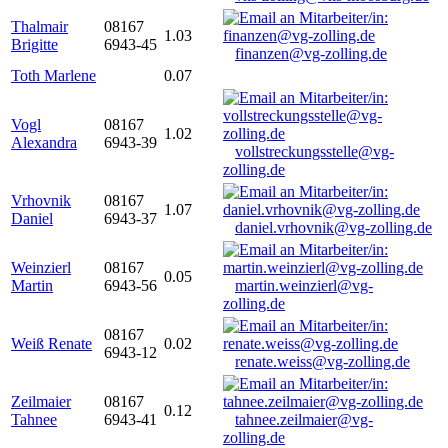
Thalmair
08167
1.03
Brigitte
6943-45
finanzen@vg-zolling.de
Toth Marlene
0.07
Vogl
08167
1.02
Alexandra
6943-39
vollstreckungsstelle@vg-
zolling.de
Vrhovnik
08167
1.07
Daniel
6943-37
daniel.vrhovnik@vg-zolling.de
Weinzierl
08167
0.05
Martin
6943-56
martin.weinzierl@vg-
zolling.de
08167
Weiß Renate
0.02
6943-12
renate.weiss@vg-zolling.de
Zeilmaier
08167
0.12
Tahnee
6943-41
tahnee.zeilmaier@vg-
zolling.de