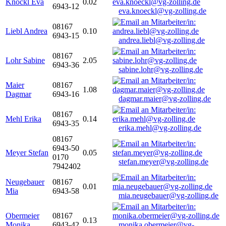
Knöckl Eva
0.02
6943-12
eva.knoeckl@vg-zolling.de
08167
Liebl Andrea
0.10
6943-15
andrea.liebl@vg-zolling.de
08167
Lohr Sabine
2.05
6943-36
sabine.lohr@vg-zolling.de
Maier
08167
1.08
Dagmar
6943-16
dagmar.maier@vg-zolling.de
08167
Mehl Erika
0.14
6943-35
erika.mehl@vg-zolling.de
08167
6943-50
Meyer Stefan
0.05
0170
stefan.meyer@vg-zolling.de
7942402
Neugebauer
08167
0.01
Mia
6943-58
mia.neugebauer@vg-zolling.de
Obermeier
08167
0.13
Monika
6943-42
monika.obermeier@vg-