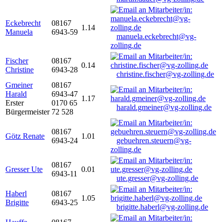
Eckebrecht
08167
1.14
Manuela
6943-59
manuela.eckebrecht@vg-
zolling.de
Fischer
08167
0.14
Christine
6943-28
christine.fischer@vg-zolling.de
Gmeiner
08167
Harald
6943-47
1.17
Erster
0170 65
harald.gmeiner@vg-zolling.de
Bürgermeister
72 528
08167
Götz Renate
1.01
6943-24
gebuehren.steuern@vg-
zolling.de
08167
Gresser Ute
0.01
6943-11
ute.gresser@vg-zolling.de
Haberl
08167
1.05
Brigitte
6943-25
brigitte.haberl@vg-zolling.de