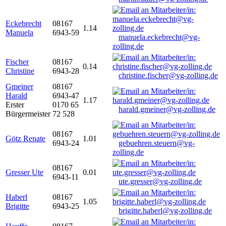
Eckebrecht
08167
1.14
Manuela
6943-59
manuela.eckebrecht@vg-
zolling.de
Fischer
08167
0.14
Christine
6943-28
christine.fischer@vg-zolling.de
Gmeiner
08167
Harald
6943-47
1.17
Erster
0170 65
harald.gmeiner@vg-zolling.de
Bürgermeister
72 528
08167
Götz Renate
1.01
6943-24
gebuehren.steuern@vg-
zolling.de
08167
Gresser Ute
0.01
6943-11
ute.gresser@vg-zolling.de
Haberl
08167
1.05
Brigitte
6943-25
brigitte.haberl@vg-zolling.de