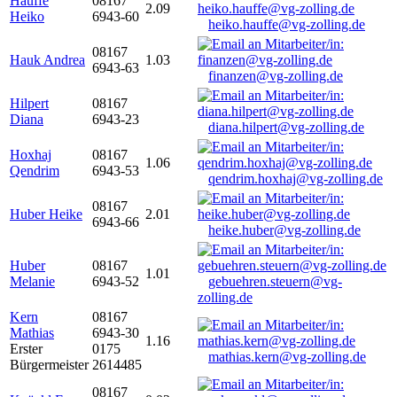
Hauffe
08167
2.09
Heiko
6943-60
heiko.hauffe@vg-zolling.de
08167
Hauk Andrea
1.03
6943-63
finanzen@vg-zolling.de
Hilpert
08167
Diana
6943-23
diana.hilpert@vg-zolling.de
Hoxhaj
08167
1.06
Qendrim
6943-53
qendrim.hoxhaj@vg-zolling.de
08167
Huber Heike
2.01
6943-66
heike.huber@vg-zolling.de
Huber
08167
1.01
Melanie
6943-52
gebuehren.steuern@vg-
zolling.de
Kern
08167
Mathias
6943-30
1.16
Erster
0175
mathias.kern@vg-zolling.de
Bürgermeister
2614485
08167