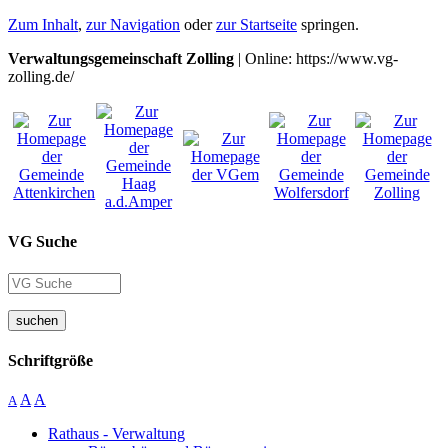
Zum Inhalt
,
zur Navigation
oder
zur Startseite
springen.
Verwaltungsgemeinschaft Zolling
| Online: https://www.vg-
zolling.de/
VG Suche
suchen
Schriftgröße
A
A
A
Rathaus - Verwaltung