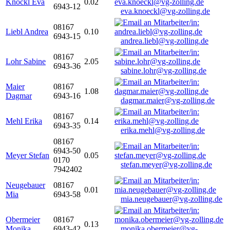
Knöckl Eva
0.02
6943-12
eva.knoeckl@vg-zolling.de
08167
Liebl Andrea
0.10
6943-15
andrea.liebl@vg-zolling.de
08167
Lohr Sabine
2.05
6943-36
sabine.lohr@vg-zolling.de
Maier
08167
1.08
Dagmar
6943-16
dagmar.maier@vg-zolling.de
08167
Mehl Erika
0.14
6943-35
erika.mehl@vg-zolling.de
08167
6943-50
Meyer Stefan
0.05
0170
stefan.meyer@vg-zolling.de
7942402
Neugebauer
08167
0.01
Mia
6943-58
mia.neugebauer@vg-zolling.de
Obermeier
08167
0.13
Monika
6943-42
monika.obermeier@vg-