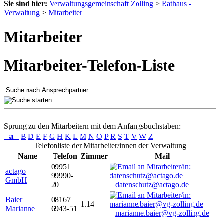
Sie sind hier:
Verwaltungsgemeinschaft Zolling
>
Rathaus -
Verwaltung
>
Mitarbeiter
Mitarbeiter
Mitarbeiter-Telefon-Liste
Sprung zu den Mitarbeitern mit dem Anfangsbuchstaben:
a
B
D
E
F
G
H
K
L
M
N
O
P
R
S
T
V
W
Z
Telefonliste der Mitarbeiter/innen der Verwaltung
Name
Telefon
Zimmer
Mail
09951
actago
99990-
GmbH
20
datenschutz@actago.de
Baier
08167
1.14
Marianne
6943-51
marianne.baier@vg-zolling.de