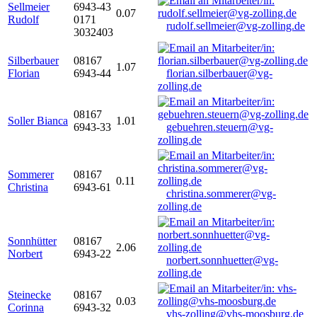
Sellmeier
6943-43
0.07
Rudolf
0171
rudolf.sellmeier@vg-zolling.de
3032403
Silberbauer
08167
1.07
Florian
6943-44
florian.silberbauer@vg-
zolling.de
08167
Soller Bianca
1.01
6943-33
gebuehren.steuern@vg-
zolling.de
Sommerer
08167
0.11
Christina
6943-61
christina.sommerer@vg-
zolling.de
Sonnhütter
08167
2.06
Norbert
6943-22
norbert.sonnhuetter@vg-
zolling.de
Steinecke
08167
0.03
Corinna
6943-32
vhs-zolling@vhs-moosburg.de