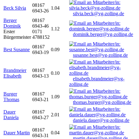
08167
Beck Silvia
1.04
6943-26
silvia.beck@vg-zolling.de
Berger
08167
Dominik
6943-46
1.12
Erster
0171
dominik.berger@vg-zolling.de
Bürgermeister
4788152
08167
Best Susanne
0.09
6943-19
susanne.best@vg-zolling.de
Brandmeier
08167
0.10
Elisabeth
6943-13
elisabeth.brandmeier@vg-
zolling.de
Burger
08167
1.09
Thomas
6943-21
thomas.burger@vg-zolling.de
Dauer
08167
2.01
Daniela
6943-27
daniela.dauer@vg-zolling.de
08167
Dauer Martin
0.04
6943-31
martin.dauer@vg-zolling.de