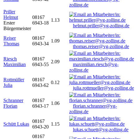
zolling.de
Priller
Helmut
08167
1.13
Erster
6943-18
helmut.priller@vg-zolling.de
Bürgermeister
Reiser
08167
1.09
Thomas
6943-34
thomas.reiser@vg-zolling.de
Riesch
08167
2.09
Maximilian
6943-55
maximilian.riesch@vg-
zolling.de
Rottmüller
08167
0.12
Julia
6943-62
julia.rottmueller@vg-zolling.de
Schranner
08167
1.06
Florian
6943-17
florian.schranner@vg-
zolling.de
08167
Schütt Lukas
1.15
6943-20
lukas.schuett@vg-zolling.de
08167