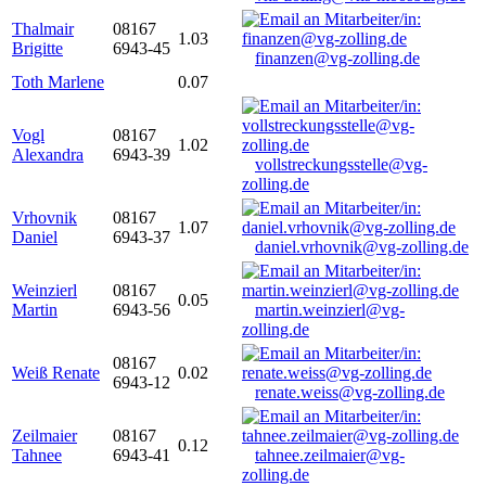
Thalmair
08167
1.03
Brigitte
6943-45
finanzen@vg-zolling.de
Toth Marlene
0.07
Vogl
08167
1.02
Alexandra
6943-39
vollstreckungsstelle@vg-
zolling.de
Vrhovnik
08167
1.07
Daniel
6943-37
daniel.vrhovnik@vg-zolling.de
Weinzierl
08167
0.05
Martin
6943-56
martin.weinzierl@vg-
zolling.de
08167
Weiß Renate
0.02
6943-12
renate.weiss@vg-zolling.de
Zeilmaier
08167
0.12
Tahnee
6943-41
tahnee.zeilmaier@vg-
zolling.de