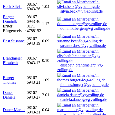
08167
Beck Silvia
1.04
6943-26
silvia.beck@vg-zolling.de
Berger
08167
Dominik
6943-46
1.12
Erster
0171
dominik.berger@vg-zolling.de
Bürgermeister
4788152
08167
Best Susanne
0.09
6943-19
susanne.best@vg-zolling.de
Brandmeier
08167
0.10
Elisabeth
6943-13
elisabeth.brandmeier@vg-
zolling.de
Burger
08167
1.09
Thomas
6943-21
thomas.burger@vg-zolling.de
Dauer
08167
2.01
Daniela
6943-27
daniela.dauer@vg-zolling.de
08167
Dauer Martin
0.04
6943-31
martin.dauer@vg-zolling.de