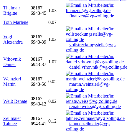
Thalmair
08167
1.03
Brigitte
6943-45
finanzen@vg-zolling.de
Toth Marlene
0.07
Vogl
08167
1.02
Alexandra
6943-39
vollstreckungsstelle@vg-
zolling.de
Vrhovnik
08167
1.07
Daniel
6943-37
daniel.vrhovnik@vg-zolling.de
Weinzierl
08167
0.05
Martin
6943-56
martin.weinzierl@vg-
zolling.de
08167
Weiß Renate
0.02
6943-12
renate.weiss@vg-zolling.de
Zeilmaier
08167
0.12
Tahnee
6943-41
tahnee.zeilmaier@vg-
zolling.de