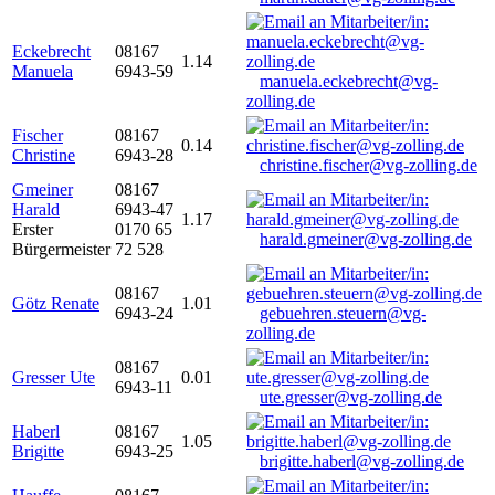
Eckebrecht
08167
1.14
Manuela
6943-59
manuela.eckebrecht@vg-
zolling.de
Fischer
08167
0.14
Christine
6943-28
christine.fischer@vg-zolling.de
Gmeiner
08167
Harald
6943-47
1.17
Erster
0170 65
harald.gmeiner@vg-zolling.de
Bürgermeister
72 528
08167
Götz Renate
1.01
6943-24
gebuehren.steuern@vg-
zolling.de
08167
Gresser Ute
0.01
6943-11
ute.gresser@vg-zolling.de
Haberl
08167
1.05
Brigitte
6943-25
brigitte.haberl@vg-zolling.de