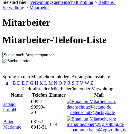
Sie sind hier:
Verwaltungsgemeinschaft Zolling
>
Rathaus -
Verwaltung
>
Mitarbeiter
Mitarbeiter
Mitarbeiter-Telefon-Liste
Sprung zu den Mitarbeitern mit dem Anfangsbuchstaben:
a
B
D
E
F
G
H
K
L
M
N
O
P
R
S
T
V
W
Z
Telefonliste der Mitarbeiter/innen der Verwaltung
Name
Telefon
Zimmer
Mail
09951
actago
99990-
GmbH
20
datenschutz@actago.de
Baier
08167
1.14
Marianne
6943-51
marianne.baier@vg-zolling.de