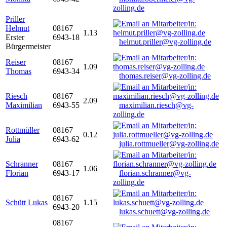
zolling.de
Priller
Helmut
08167
1.13
Erster
6943-18
helmut.priller@vg-zolling.de
Bürgermeister
Reiser
08167
1.09
Thomas
6943-34
thomas.reiser@vg-zolling.de
Riesch
08167
2.09
Maximilian
6943-55
maximilian.riesch@vg-
zolling.de
Rottmüller
08167
0.12
Julia
6943-62
julia.rottmueller@vg-zolling.de
Schranner
08167
1.06
Florian
6943-17
florian.schranner@vg-
zolling.de
08167
Schütt Lukas
1.15
6943-20
lukas.schuett@vg-zolling.de
08167