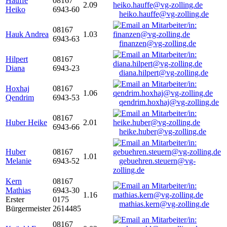
Hauffe
08167
2.09
Heiko
6943-60
heiko.hauffe@vg-zolling.de
08167
Hauk Andrea
1.03
6943-63
finanzen@vg-zolling.de
Hilpert
08167
Diana
6943-23
diana.hilpert@vg-zolling.de
Hoxhaj
08167
1.06
Qendrim
6943-53
qendrim.hoxhaj@vg-zolling.de
08167
Huber Heike
2.01
6943-66
heike.huber@vg-zolling.de
Huber
08167
1.01
Melanie
6943-52
gebuehren.steuern@vg-
zolling.de
Kern
08167
Mathias
6943-30
1.16
Erster
0175
mathias.kern@vg-zolling.de
Bürgermeister
2614485
08167