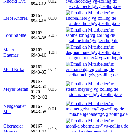
Knöckl Eva
0.02
6943-12
eva.knoeckl@vg-zolling.de
08167
Liebl Andrea
0.10
6943-15
andrea.liebl@vg-zolling.de
08167
Lohr Sabine
2.05
6943-36
sabine.lohr@vg-zolling.de
Maier
08167
1.08
Dagmar
6943-16
dagmar.maier@vg-zolling.de
08167
Mehl Erika
0.14
6943-35
erika.mehl@vg-zolling.de
08167
6943-50
Meyer Stefan
0.05
0170
stefan.meyer@vg-zolling.de
7942402
Neugebauer
08167
0.01
Mia
6943-58
mia.neugebauer@vg-zolling.de
Obermeier
08167
0.13
Monika
6943-42
monika.obermeier@vg-