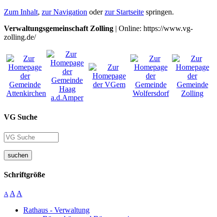
Zum Inhalt
,
zur Navigation
oder
zur Startseite
springen.
Verwaltungsgemeinschaft Zolling
| Online: https://www.vg-
zolling.de/
VG Suche
suchen
Schriftgröße
A
A
A
Rathaus - Verwaltung