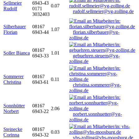
Sellmeier
6943-43
0.07
Rudolf
0171
rudolf.sellmeier@vg-zolling.de
3032403
Silberbauer
08167
1.07
Florian
6943-44
florian.silberbauer@vg-
zolling.de
08167
Soller Bianca
1.01
6943-33
gebuehren.steuern@vg-
zolling.de
Sommerer
08167
0.11
Christina
6943-61
christina.sommerer@vg-
zolling.de
Sonnhütter
08167
2.06
Norbert
6943-22
norbert.sonnhuetter@vg-
zolling.de
Steinecke
08167
0.03
Corinna
6943-32
vhs-zolling@vhs-moosburg.de