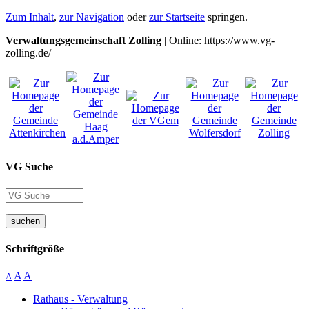
Zum Inhalt
,
zur Navigation
oder
zur Startseite
springen.
Verwaltungsgemeinschaft Zolling
| Online: https://www.vg-
zolling.de/
VG Suche
suchen
Schriftgröße
A
A
A
Rathaus - Verwaltung