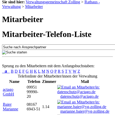
Sie sind hier:
Verwaltungsgemeinschaft Zolling
>
Rathaus -
Verwaltung
>
Mitarbeiter
Mitarbeiter
Mitarbeiter-Telefon-Liste
Sprung zu den Mitarbeitern mit dem Anfangsbuchstaben:
a
B
D
E
F
G
H
K
L
M
N
O
P
R
S
T
V
W
Z
Telefonliste der Mitarbeiter/innen der Verwaltung
Name
Telefon
Zimmer
Mail
09951
actago
99990-
GmbH
20
datenschutz@actago.de
Baier
08167
1.14
Marianne
6943-51
marianne.baier@vg-zolling.de