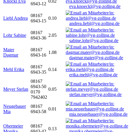
Knöckl Eva
0.02
6943-12
eva.knoeckl@vg-zolling.de
08167
Liebl Andrea
0.10
6943-15
andrea.liebl@vg-zolling.de
08167
Lohr Sabine
2.05
6943-36
sabine.lohr@vg-zolling.de
Maier
08167
1.08
Dagmar
6943-16
dagmar.maier@vg-zolling.de
08167
Mehl Erika
0.14
6943-35
erika.mehl@vg-zolling.de
08167
6943-50
Meyer Stefan
0.05
0170
stefan.meyer@vg-zolling.de
7942402
Neugebauer
08167
0.01
Mia
6943-58
mia.neugebauer@vg-zolling.de
Obermeier
08167
0.13
Monika
6943-42
monika.obermeier@vg-