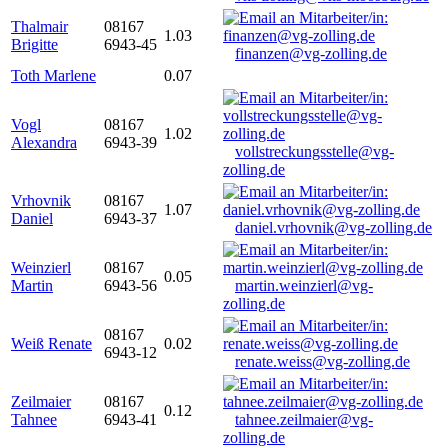
Thalmair
08167
1.03
Brigitte
6943-45
finanzen@vg-zolling.de
Toth Marlene
0.07
Vogl
08167
1.02
Alexandra
6943-39
vollstreckungsstelle@vg-
zolling.de
Vrhovnik
08167
1.07
Daniel
6943-37
daniel.vrhovnik@vg-zolling.de
Weinzierl
08167
0.05
Martin
6943-56
martin.weinzierl@vg-
zolling.de
08167
Weiß Renate
0.02
6943-12
renate.weiss@vg-zolling.de
Zeilmaier
08167
0.12
Tahnee
6943-41
tahnee.zeilmaier@vg-
zolling.de