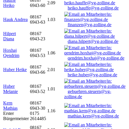
Hauffe
08167
2.09
Heiko
6943-60
heiko.hauffe@vg-zolling.de
08167
Hauk Andrea
1.03
6943-63
finanzen@vg-zolling.de
Hilpert
08167
Diana
6943-23
diana.hilpert@vg-zolling.de
Hoxhaj
08167
1.06
Qendrim
6943-53
qendrim.hoxhaj@vg-zolling.de
08167
Huber Heike
2.01
6943-66
heike.huber@vg-zolling.de
Huber
08167
1.01
Melanie
6943-52
gebuehren.steuern@vg-
zolling.de
Kern
08167
Mathias
6943-30
1.16
Erster
0175
mathias.kern@vg-zolling.de
Bürgermeister
2614485
08167