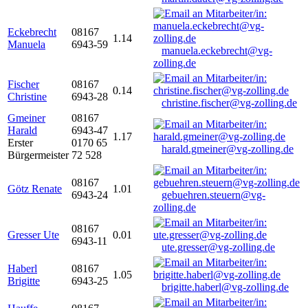
Eckebrecht
08167
1.14
Manuela
6943-59
manuela.eckebrecht@vg-
zolling.de
Fischer
08167
0.14
Christine
6943-28
christine.fischer@vg-zolling.de
Gmeiner
08167
Harald
6943-47
1.17
Erster
0170 65
harald.gmeiner@vg-zolling.de
Bürgermeister
72 528
08167
Götz Renate
1.01
6943-24
gebuehren.steuern@vg-
zolling.de
08167
Gresser Ute
0.01
6943-11
ute.gresser@vg-zolling.de
Haberl
08167
1.05
Brigitte
6943-25
brigitte.haberl@vg-zolling.de