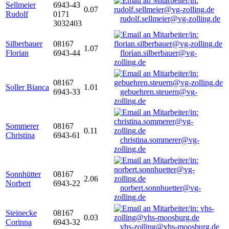
Sellmeier
6943-43
0.07
Rudolf
0171
rudolf.sellmeier@vg-zolling.de
3032403
Silberbauer
08167
1.07
Florian
6943-44
florian.silberbauer@vg-
zolling.de
08167
Soller Bianca
1.01
6943-33
gebuehren.steuern@vg-
zolling.de
Sommerer
08167
0.11
Christina
6943-61
christina.sommerer@vg-
zolling.de
Sonnhütter
08167
2.06
Norbert
6943-22
norbert.sonnhuetter@vg-
zolling.de
Steinecke
08167
0.03
Corinna
6943-32
vhs-zolling@vhs-moosburg.de