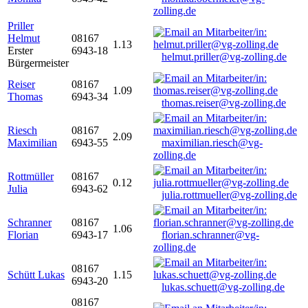
zolling.de
Priller
Helmut
08167
1.13
Erster
6943-18
helmut.priller@vg-zolling.de
Bürgermeister
Reiser
08167
1.09
Thomas
6943-34
thomas.reiser@vg-zolling.de
Riesch
08167
2.09
Maximilian
6943-55
maximilian.riesch@vg-
zolling.de
Rottmüller
08167
0.12
Julia
6943-62
julia.rottmueller@vg-zolling.de
Schranner
08167
1.06
Florian
6943-17
florian.schranner@vg-
zolling.de
08167
Schütt Lukas
1.15
6943-20
lukas.schuett@vg-zolling.de
08167