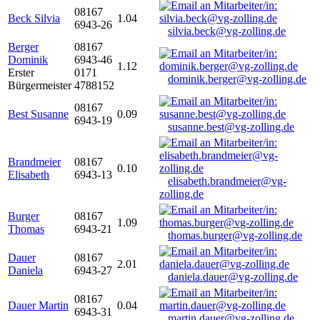
08167
Beck Silvia
1.04
6943-26
silvia.beck@vg-zolling.de
Berger
08167
Dominik
6943-46
1.12
Erster
0171
dominik.berger@vg-zolling.de
Bürgermeister
4788152
08167
Best Susanne
0.09
6943-19
susanne.best@vg-zolling.de
Brandmeier
08167
0.10
Elisabeth
6943-13
elisabeth.brandmeier@vg-
zolling.de
Burger
08167
1.09
Thomas
6943-21
thomas.burger@vg-zolling.de
Dauer
08167
2.01
Daniela
6943-27
daniela.dauer@vg-zolling.de
08167
Dauer Martin
0.04
6943-31
martin.dauer@vg-zolling.de