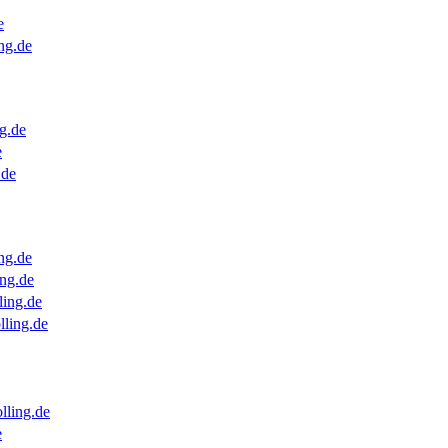
e
ng.de
g.de
e
.de
ng.de
ng.de
ling.de
lling.de
lling.de
e