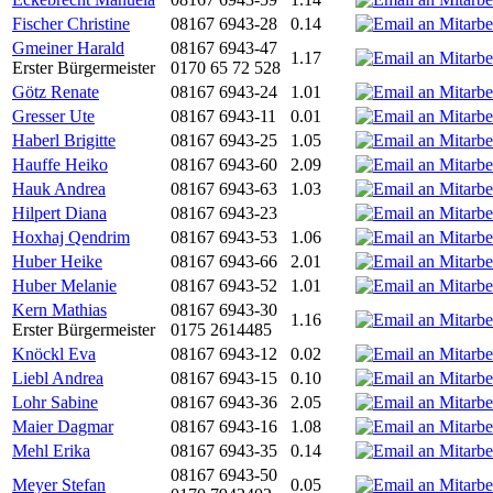
Fischer Christine
08167 6943-28
0.14
Gmeiner Harald
08167 6943-47
1.17
Erster Bürgermeister
0170 65 72 528
Götz Renate
08167 6943-24
1.01
Gresser Ute
08167 6943-11
0.01
Haberl Brigitte
08167 6943-25
1.05
Hauffe Heiko
08167 6943-60
2.09
Hauk Andrea
08167 6943-63
1.03
Hilpert Diana
08167 6943-23
Hoxhaj Qendrim
08167 6943-53
1.06
Huber Heike
08167 6943-66
2.01
Huber Melanie
08167 6943-52
1.01
Kern Mathias
08167 6943-30
1.16
Erster Bürgermeister
0175 2614485
Knöckl Eva
08167 6943-12
0.02
Liebl Andrea
08167 6943-15
0.10
Lohr Sabine
08167 6943-36
2.05
Maier Dagmar
08167 6943-16
1.08
Mehl Erika
08167 6943-35
0.14
08167 6943-50
Meyer Stefan
0.05