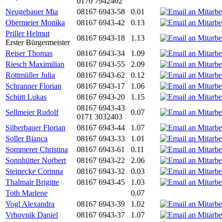
0170 7942402
Neugebauer Mia
08167 6943-58
0.01
Obermeier Monika
08167 6943-42
0.13
Priller Helmut
08167 6943-18
1.13
Erster Bürgermeister
Reiser Thomas
08167 6943-34
1.09
Riesch Maximilian
08167 6943-55
2.09
Rottmüller Julia
08167 6943-62
0.12
Schranner Florian
08167 6943-17
1.06
Schütt Lukas
08167 6943-20
1.15
08167 6943-43
Sellmeier Rudolf
0.07
0171 3032403
Silberbauer Florian
08167 6943-44
1.07
Soller Bianca
08167 6943-33
1.01
Sommerer Christina
08167 6943-61
0.11
Sonnhütter Norbert
08167 6943-22
2.06
Steinecke Corinna
08167 6943-32
0.03
Thalmair Brigitte
08167 6943-45
1.03
Toth Marlene
0.07
Vogl Alexandra
08167 6943-39
1.02
Vrhovnik Daniel
08167 6943-37
1.07