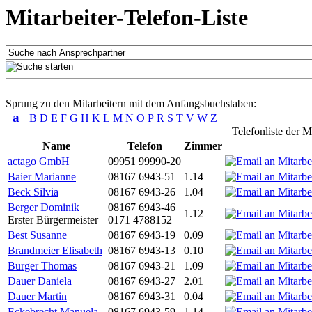
Mitarbeiter-Telefon-Liste
Sprung zu den Mitarbeitern mit dem Anfangsbuchstaben:
a
B
D
E
F
G
H
K
L
M
N
O
P
R
S
T
V
W
Z
Telefonliste der M
Name
Telefon
Zimmer
actago GmbH
09951 99990-20
Baier Marianne
08167 6943-51
1.14
Beck Silvia
08167 6943-26
1.04
Berger Dominik
08167 6943-46
1.12
Erster Bürgermeister
0171 4788152
Best Susanne
08167 6943-19
0.09
Brandmeier Elisabeth
08167 6943-13
0.10
Burger Thomas
08167 6943-21
1.09
Dauer Daniela
08167 6943-27
2.01
Dauer Martin
08167 6943-31
0.04
Eckebrecht Manuela
08167 6943-59
1.14