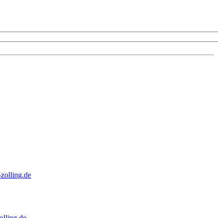
zolling.de
lling.de