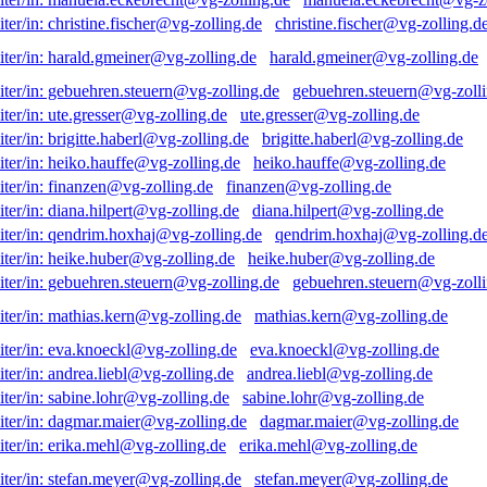
christine.fischer@vg-zolling.d
harald.gmeiner@vg-zolling.de
gebuehren.steuern@vg-zolli
ute.gresser@vg-zolling.de
brigitte.haberl@vg-zolling.de
heiko.hauffe@vg-zolling.de
finanzen@vg-zolling.de
diana.hilpert@vg-zolling.de
qendrim.hoxhaj@vg-zolling.d
heike.huber@vg-zolling.de
gebuehren.steuern@vg-zolli
mathias.kern@vg-zolling.de
eva.knoeckl@vg-zolling.de
andrea.liebl@vg-zolling.de
sabine.lohr@vg-zolling.de
dagmar.maier@vg-zolling.de
erika.mehl@vg-zolling.de
stefan.meyer@vg-zolling.de