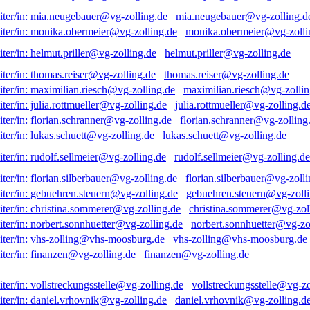
mia.neugebauer@vg-zolling.d
monika.obermeier@vg-zolli
helmut.priller@vg-zolling.de
thomas.reiser@vg-zolling.de
maximilian.riesch@vg-zollin
julia.rottmueller@vg-zolling.d
florian.schranner@vg-zolling
lukas.schuett@vg-zolling.de
rudolf.sellmeier@vg-zolling.de
florian.silberbauer@vg-zolli
gebuehren.steuern@vg-zolli
christina.sommerer@vg-zol
norbert.sonnhuetter@vg-zo
vhs-zolling@vhs-moosburg.de
finanzen@vg-zolling.de
vollstreckungsstelle@vg-zo
daniel.vrhovnik@vg-zolling.d