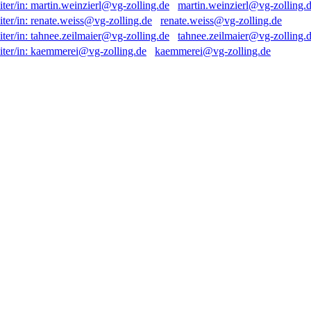
martin.weinzierl@vg-zolling.
renate.weiss@vg-zolling.de
tahnee.zeilmaier@vg-zolling.
kaemmerei@vg-zolling.de