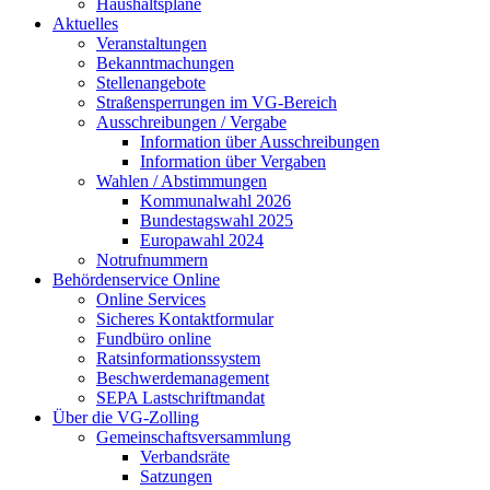
Haushaltspläne
Aktuelles
Veranstaltungen
Bekanntmachungen
Stellenangebote
Straßensperrungen im VG-Bereich
Ausschreibungen / Vergabe
Information über Ausschreibungen
Information über Vergaben
Wahlen / Abstimmungen
Kommunalwahl 2026
Bundestagswahl 2025
Europawahl 2024
Notrufnummern
Behördenservice Online
Online Services
Sicheres Kontaktformular
Fundbüro online
Ratsinformationssystem
Beschwerdemanagement
SEPA Lastschriftmandat
Über die VG-Zolling
Gemeinschaftsversammlung
Verbandsräte
Satzungen