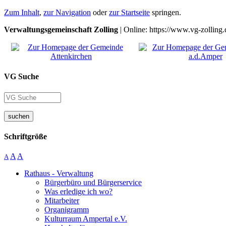
Zum Inhalt
,
zur Navigation
oder
zur Startseite
springen.
Verwaltungsgemeinschaft Zolling
| Online: https://www.vg-zolling.
VG Suche
suchen
Schriftgröße
A
A
A
Rathaus - Verwaltung
Bürgerbüro und Bürgerservice
Was erledige ich wo?
Mitarbeiter
Organigramm
Kulturraum Ampertal e.V.