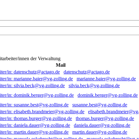
itarbeiter/innen der Verwaltung
Mail
datenschutz@actago.de
marianne.baier@vg-zolling.de
silvia.beck@vg-zolling.de
dominik.berger@vg-zolling.de
susanne.best@vg-zolling.de
elisabeth.brandmeier@vg-
thomas.burger@vg-zolling.de
daniela.dauer@vg-zolling.de
martin.dauer@vg-zolling.de
manuela.eckebrecht@vg-zo