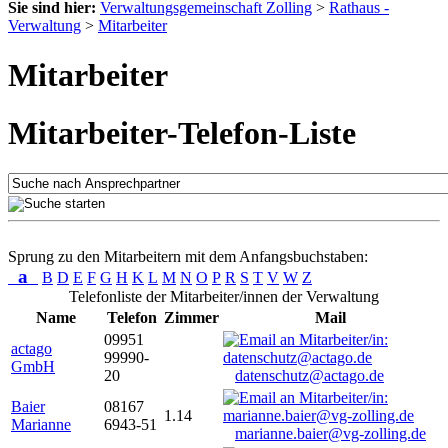
Sie sind hier:
Verwaltungsgemeinschaft Zolling
>
Rathaus -
Verwaltung
>
Mitarbeiter
Mitarbeiter
Mitarbeiter-Telefon-Liste
Sprung zu den Mitarbeitern mit dem Anfangsbuchstaben:
a
B
D
E
F
G
H
K
L
M
N
O
P
R
S
T
V
W
Z
Telefonliste der Mitarbeiter/innen der Verwaltung
Name
Telefon
Zimmer
Mail
09951
actago
99990-
GmbH
20
datenschutz@actago.de
Baier
08167
1.14
Marianne
6943-51
marianne.baier@vg-zolling.de