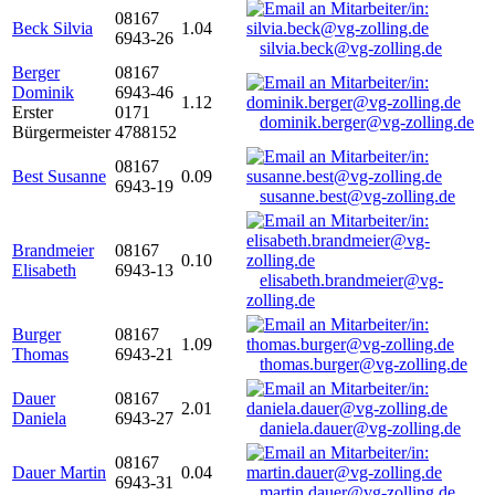
08167
Beck Silvia
1.04
6943-26
silvia.beck@vg-zolling.de
Berger
08167
Dominik
6943-46
1.12
Erster
0171
dominik.berger@vg-zolling.de
Bürgermeister
4788152
08167
Best Susanne
0.09
6943-19
susanne.best@vg-zolling.de
Brandmeier
08167
0.10
Elisabeth
6943-13
elisabeth.brandmeier@vg-
zolling.de
Burger
08167
1.09
Thomas
6943-21
thomas.burger@vg-zolling.de
Dauer
08167
2.01
Daniela
6943-27
daniela.dauer@vg-zolling.de
08167
Dauer Martin
0.04
6943-31
martin.dauer@vg-zolling.de