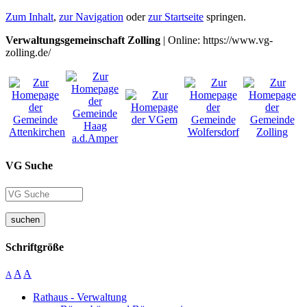
Zum Inhalt
,
zur Navigation
oder
zur Startseite
springen.
Verwaltungsgemeinschaft Zolling
| Online: https://www.vg-
zolling.de/
VG Suche
suchen
Schriftgröße
A
A
A
Rathaus - Verwaltung