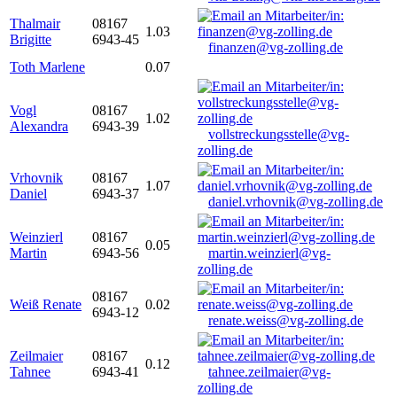
Thalmair
08167
1.03
Brigitte
6943-45
finanzen@vg-zolling.de
Toth Marlene
0.07
Vogl
08167
1.02
Alexandra
6943-39
vollstreckungsstelle@vg-
zolling.de
Vrhovnik
08167
1.07
Daniel
6943-37
daniel.vrhovnik@vg-zolling.de
Weinzierl
08167
0.05
Martin
6943-56
martin.weinzierl@vg-
zolling.de
08167
Weiß Renate
0.02
6943-12
renate.weiss@vg-zolling.de
Zeilmaier
08167
0.12
Tahnee
6943-41
tahnee.zeilmaier@vg-
zolling.de