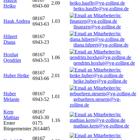
Hauffe
08167
2.09
Heiko
6943-60
heiko.hauffe@vg-zolling.de
08167
Hauk Andrea
1.03
6943-63
finanzen@vg-zolling.de
Hilpert
08167
Diana
6943-23
diana.hilpert@vg-zolling.de
Hoxhaj
08167
1.06
Qendrim
6943-53
qendrim.hoxhaj@vg-zolling.de
08167
Huber Heike
2.01
6943-66
heike.huber@vg-zolling.de
Huber
08167
1.01
Melanie
6943-52
gebuehren.steuern@vg-
zolling.de
Kern
08167
Mathias
6943-30
1.16
Erster
0175
mathias.kern@vg-zolling.de
Bürgermeister
2614485
08167