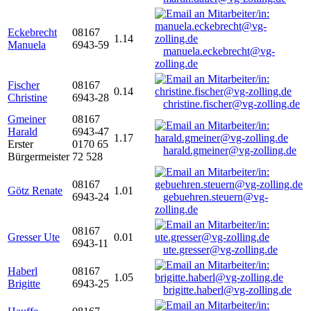
Eckebrecht
08167
1.14
Manuela
6943-59
manuela.eckebrecht@vg-
zolling.de
Fischer
08167
0.14
Christine
6943-28
christine.fischer@vg-zolling.de
Gmeiner
08167
Harald
6943-47
1.17
Erster
0170 65
harald.gmeiner@vg-zolling.de
Bürgermeister
72 528
08167
Götz Renate
1.01
6943-24
gebuehren.steuern@vg-
zolling.de
08167
Gresser Ute
0.01
6943-11
ute.gresser@vg-zolling.de
Haberl
08167
1.05
Brigitte
6943-25
brigitte.haberl@vg-zolling.de