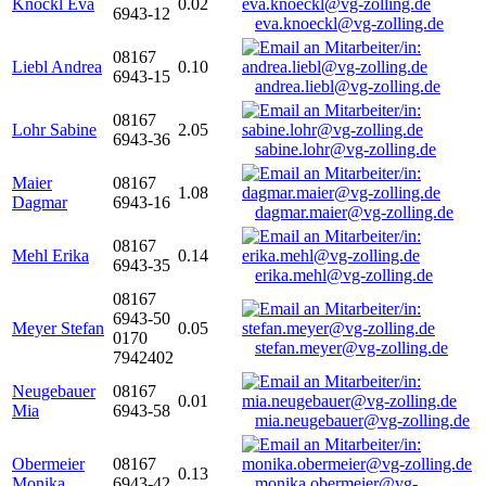
Knöckl Eva
0.02
6943-12
eva.knoeckl@vg-zolling.de
08167
Liebl Andrea
0.10
6943-15
andrea.liebl@vg-zolling.de
08167
Lohr Sabine
2.05
6943-36
sabine.lohr@vg-zolling.de
Maier
08167
1.08
Dagmar
6943-16
dagmar.maier@vg-zolling.de
08167
Mehl Erika
0.14
6943-35
erika.mehl@vg-zolling.de
08167
6943-50
Meyer Stefan
0.05
0170
stefan.meyer@vg-zolling.de
7942402
Neugebauer
08167
0.01
Mia
6943-58
mia.neugebauer@vg-zolling.de
Obermeier
08167
0.13
Monika
6943-42
monika.obermeier@vg-