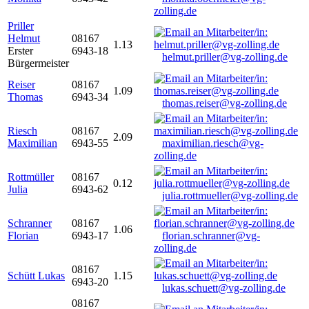
zolling.de
Priller
Helmut
08167
1.13
Erster
6943-18
helmut.priller@vg-zolling.de
Bürgermeister
Reiser
08167
1.09
Thomas
6943-34
thomas.reiser@vg-zolling.de
Riesch
08167
2.09
Maximilian
6943-55
maximilian.riesch@vg-
zolling.de
Rottmüller
08167
0.12
Julia
6943-62
julia.rottmueller@vg-zolling.de
Schranner
08167
1.06
Florian
6943-17
florian.schranner@vg-
zolling.de
08167
Schütt Lukas
1.15
6943-20
lukas.schuett@vg-zolling.de
08167