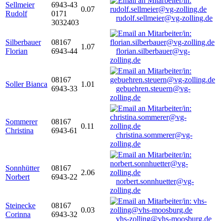
Sellmeier
6943-43
0.07
Rudolf
0171
rudolf.sellmeier@vg-zolling.de
3032403
Silberbauer
08167
1.07
Florian
6943-44
florian.silberbauer@vg-
zolling.de
08167
Soller Bianca
1.01
6943-33
gebuehren.steuern@vg-
zolling.de
Sommerer
08167
0.11
Christina
6943-61
christina.sommerer@vg-
zolling.de
Sonnhütter
08167
2.06
Norbert
6943-22
norbert.sonnhuetter@vg-
zolling.de
Steinecke
08167
0.03
Corinna
6943-32
vhs-zolling@vhs-moosburg.de